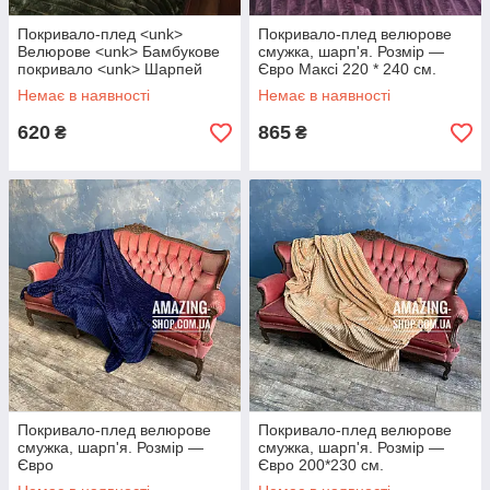
Покривало-плед <unk>
Покривало-плед велюрове
Велюрове <unk> Бамбукове
смужка, шарп'я. Розмір —
покривало <unk> Шарпей
Євро Максі 220 * 240 см.
<unk> Смужка. Євророзмір.
Колір — Баклажанний
Немає в наявності
Немає в наявності
620
865
₴
₴
Покривало-плед велюрове
Покривало-плед велюрове
смужка, шарп'я. Розмір —
смужка, шарп'я. Розмір —
Євро
Євро 200*230 см.