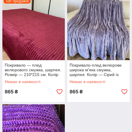
Топ продажів
Покривало — плед
Покривало-плед велюрове
велюрового смужка, шарпея.
широка м'яка смужка,
Розмір — 210*215 см. Колір
шарпея. Колір — Сірий із
— Бордовий
лавандовим відтінком.
Немає в наявності
Немає в наявності
865
865
₴
₴