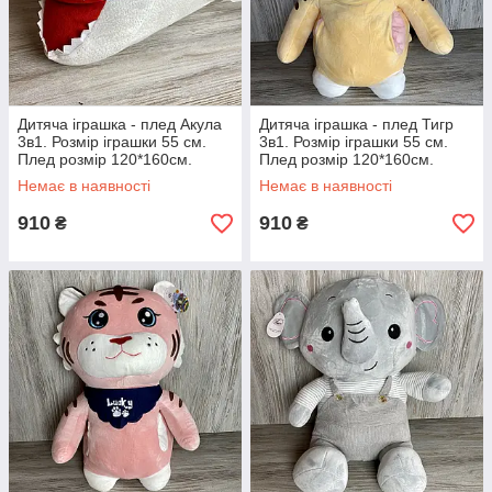
Дитяча іграшка - плед Акула
Дитяча іграшка - плед Тигр
3в1. Розмір іграшки 55 см.
3в1. Розмір іграшки 55 см.
Плед розмір 120*160см.
Плед розмір 120*160см.
Немає в наявності
Немає в наявності
910
910
₴
₴