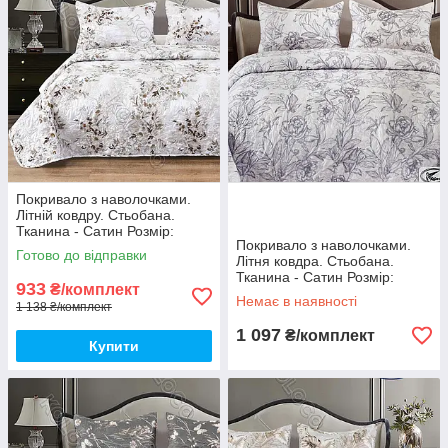
Покривало з наволочками.
Літній ковдру. Стьобана.
Тканина - Сатин Розмір:
Покривало з наволочками.
200х220 Наволочки: 50*70
Готово до відправки
Літня ковдра. Стьобана.
Тканина - Сатин Розмір:
933
₴/комплект
200х230 Наволочки: 50*70
Немає в наявності
1 138 ₴/комплект
1 097
₴/комплект
Купити