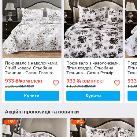
Покривало з наволочками.
Покривало з наволочками.
Покр
Літній ковдру. Стьобана.
Літня ковдра. Стьобана.
Літн
Тканина - Сатин Розмір:
Тканина - Сатин Розмір:
Ткан
200х220 Наволочки: 50*70
200х230 Наволочки: 50*70
200х
933
933
933
₴/комплект
₴/комплект
1 138 ₴/комплект
1 138 ₴/комплект
1 138
Купити
Купити
Акційні пропозиції та новинки
–18%
–18%