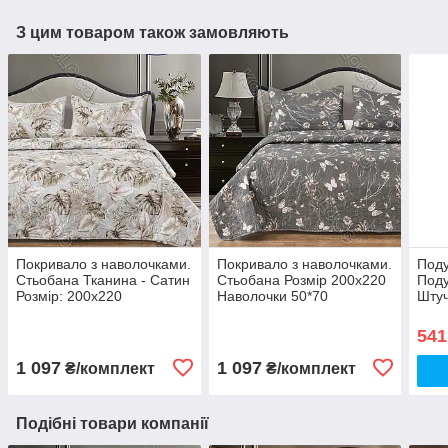
З цим товаром також замовляють
Покривало з наволочками.
Покривало з наволочками.
Поду
Стьобана Тканина - Сатин
Стьобана Розмір 200х220
Под
Розмір: 200х220
Наволочки 50*70
Штуч
Наволочки: 50*70
541
1 097
1 097
₴/комплект
₴/комплект
Подібні товари компанії