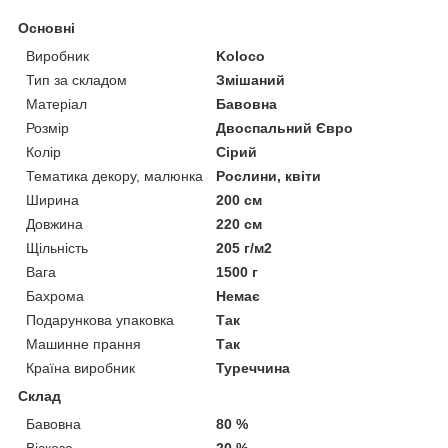
Основні
Виробник
Koloco
Тип за складом
Змішаний
Матеріал
Бавовна
Розмір
Двоспальний Євро
Колір
Сірий
Тематика декору, малюнка
Рослини, квіти
Ширина
200 см
Довжина
220 см
Щільність
205 г/м2
Вага
1500 г
Бахрома
Немає
Подарункова упаковка
Так
Машинне прання
Так
Країна виробник
Туреччина
Склад
Бавовна
80 %
Віскоза
20 %