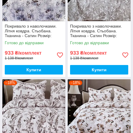
Покривало з наволочками.
Покривало з наволочками.
Літня ковдра. Стьобана.
Літня ковдра. Стьобана.
Тканина - Сатин Розмір:
Тканина - Сатин Розмір:
200х230 Наволочки: 50*70
200х230 Наволочки: 50*70
Готово до відправки
Готово до відправки
933
933
₴/комплект
₴/комплект
1 138 ₴/комплект
1 138 ₴/комплект
Купити
Купити
–18%
–18%