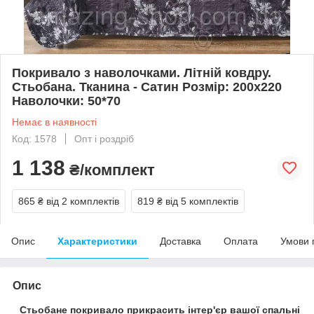
Покривало з наволочками. Літній ковдру.
Стьобана. Тканина - Сатин Розмір: 200х220
Наволочки: 50*70
Немає в наявності
Код: 1578
Опт і роздріб
1 138
₴/комплект
865 ₴
від 2 комплектів
819 ₴
від 5 комплектів
Опис
Характеристики
Доставка
Оплата
Умови 
Опис
Стьобане покривало прикрасить інтер'єр вашої спальні