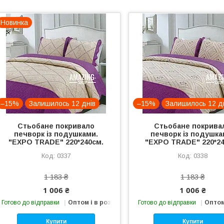
Новинка
–15%
Залишилось 12 днів
–15%
Залишилось 12 д
Стьобане покривало
Стьобане покрива
печворк із подушками.
печворк із подушка
"EXPO TRADE" 220*240см.
"EXPO TRADE" 220*24
0337
0338
1 183 ₴
1 183 ₴
1 006 ₴
1 006 ₴
Готово до відправки
Оптом і в роздріб
Готово до відправки
Оптом
Купити
Купити