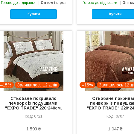
Готово до відправки
Оптом і в роздріб
Готово до відправки
Оптом
Купити
Купити
–15%
Залишилось 12 днів
–15%
Залишилось 12 д
Стьобане покривало
Стьобане покрива
печворк із подушками.
печворк із подушка
"EXPO TRADE" 220*240см.
"EXPO TRADE" 220*24
0721
0707
1 593 ₴
1 047 ₴