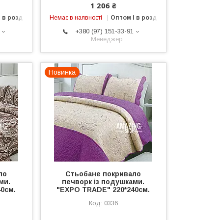
1 206 ₴
 в роздріб
Немає в наявності
Оптом і в роздріб
+380 (97) 151-33-91
Менеджер
Новинка
ло
Стьобане покривало
ми.
печворк із подушками.
0см.
"EXPO TRADE" 220*240см.
0336