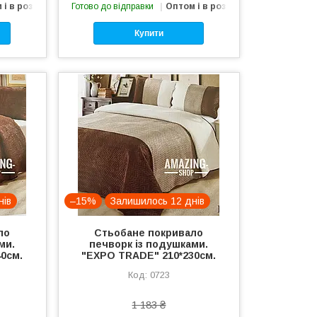
 і в роздріб
Готово до відправки
Оптом і в роздріб
Купити
нів
–15%
Залишилось 12 днів
ло
Стьобане покривало
ми.
печворк із подушками.
0см.
"EXPO TRADE" 210*230см.
0723
1 183 ₴