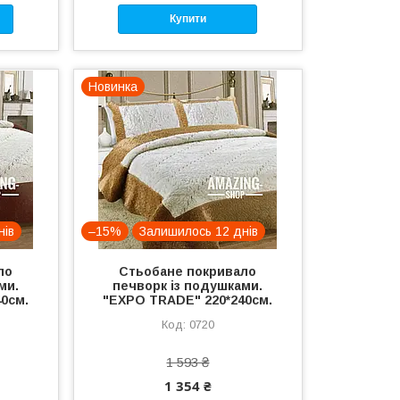
Купити
Новинка
нів
–15%
Залишилось 12 днів
ло
Стьобане покривало
ми.
печворк із подушками.
0см.
"EXPO TRADE" 220*240см.
0720
1 593 ₴
1 354 ₴