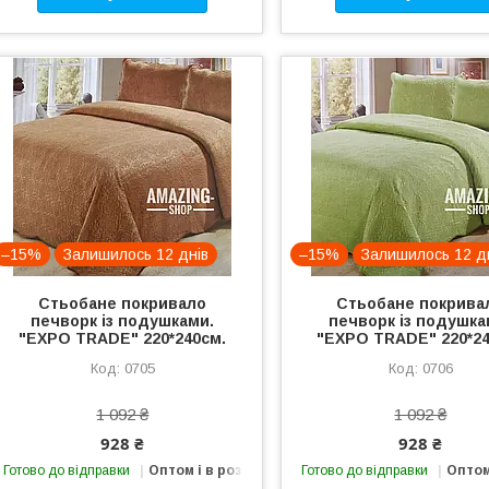
–15%
Залишилось 12 днів
–15%
Залишилось 12 д
Стьобане покривало
Стьобане покрива
печворк із подушками.
печворк із подушка
"EXPO TRADE" 220*240см.
"EXPO TRADE" 220*24
0705
0706
1 092 ₴
1 092 ₴
928 ₴
928 ₴
Готово до відправки
Оптом і в роздріб
Готово до відправки
Оптом