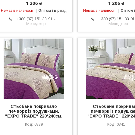
1 206 ₴
1 206 ₴
Немає в наявності
Оптом і в роздріб
Немає в наявності
Оптом і
+380 (97) 151-33-91
+380 (97) 151-33-91
Менеджер
Менеджер
Стьобане покривало
Стьобане покрива
печворк із подушками.
печворк із подушка
"EXPO TRADE" 220*240см.
"EXPO TRADE" 220*24
0339
0341