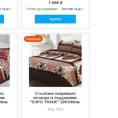
1 006 ₴
 і в роздріб
Готово до відправки
Оптом і в роздріб
Купити
Новинка
ло
Стьобане покривало
ми.
печворк із подушками.
0см.
"EXPO TRADE" 220*240см.
0333