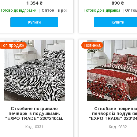
1 354 ₴
890 ₴
Готово до відправки
Оптом і в роздріб
Готово до відправки
Оптом
Купити
Купити
Топ продаж
Новинка
Стьобане покривало
Стьобане покрива
печворк із подушками.
печворк із подушка
"EXPO TRADE" 220*240см.
"EXPO TRADE" 220*24
0331
0332