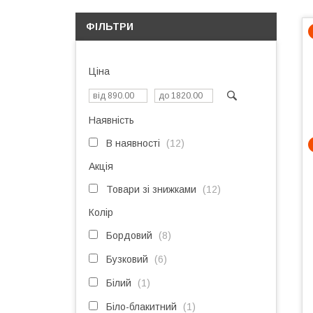
ФІЛЬТРИ
Ціна
Наявність
В наявності
12
Акція
Товари зі знижками
12
Колір
Бордовий
8
Бузковий
6
Білий
1
Біло-блакитний
1