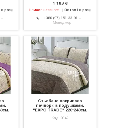
1 183 ₴
 в роздріб
Немає в наявності
Оптом і в роздріб
+380 (97) 151-33-91
Менеджер
ло
Стьобане покривало
ми.
печворк із подушками.
0см.
"EXPO TRADE" 220*240см.
0342