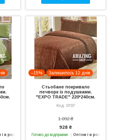
нів
–15%
Залишилось 12 днів
ло
Стьобане покривало
ми.
печворк із подушками.
0см.
"EXPO TRADE" 220*240см.
0707
1 092 ₴
928 ₴
 і в роздріб
Готово до відправки
Оптом і в роздріб