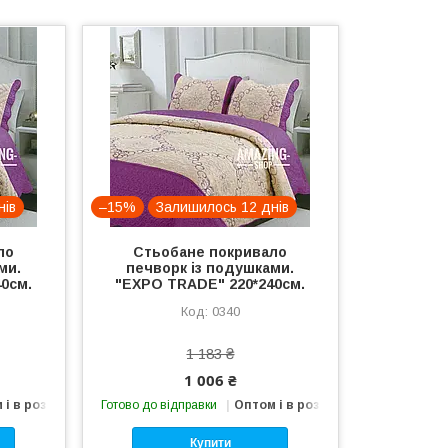
нів
–15%
Залишилось 12 днів
ло
Стьобане покривало
ми.
печворк із подушками.
0см.
"EXPO TRADE" 220*240см.
0340
1 183 ₴
1 006 ₴
 і в роздріб
Готово до відправки
Оптом і в роздріб
Купити