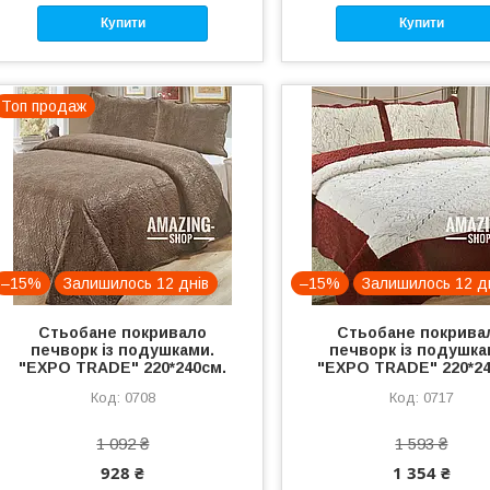
Купити
Купити
Топ продаж
–15%
Залишилось 12 днів
–15%
Залишилось 12 д
Стьобане покривало
Стьобане покрива
печворк із подушками.
печворк із подушка
"EXPO TRADE" 220*240см.
"EXPO TRADE" 220*24
0708
0717
1 092 ₴
1 593 ₴
928 ₴
1 354 ₴