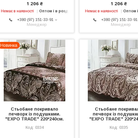
1 206 ₴
1 206 ₴
Немає в наявності
Оптом і в роздріб
Немає в наявності
Оптом і
+380 (97) 151-33-91
+380 (97) 151-33-91
Менеджер
Менеджер
Новинка
Стьобане покривало
Стьобане покрива
печворк із подушками.
печворк із подушка
"EXPO TRADE" 220*240см.
"EXPO TRADE" 220*24
0334
0335