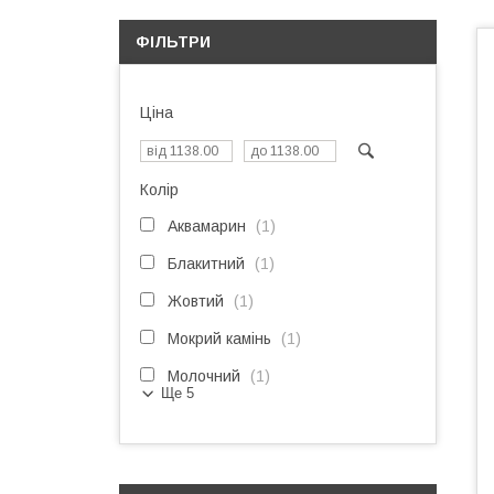
ФІЛЬТРИ
Ціна
Колір
Аквамарин
1
Блакитний
1
Жовтий
1
Мокрий камінь
1
Молочний
1
Ще 5