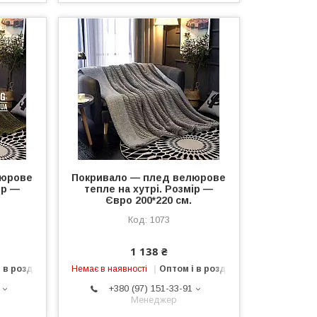
люрове
Покривало — плед велюрове
ір —
тепле на хутрі. Розмір —
Євро 200*220 см.
1073
1 138 ₴
 в роздріб
Немає в наявності
Оптом і в роздріб
+380 (97) 151-33-91
Менеджер