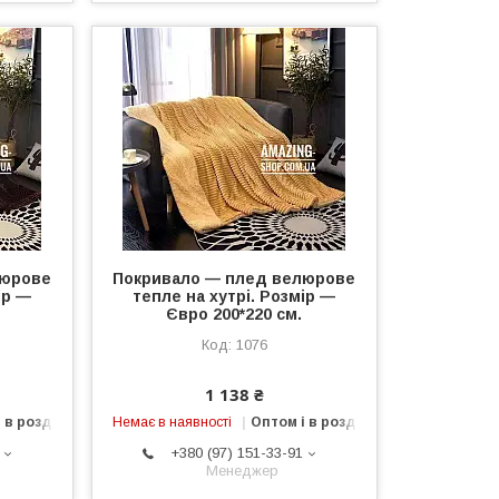
люрове
Покривало — плед велюрове
ір —
тепле на хутрі. Розмір —
Євро 200*220 см.
1076
1 138 ₴
 в роздріб
Немає в наявності
Оптом і в роздріб
+380 (97) 151-33-91
Менеджер