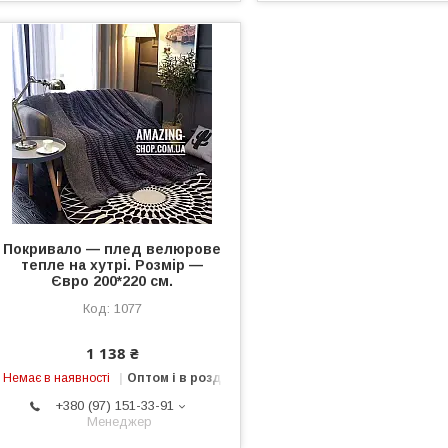
Покривало — плед велюрове
тепле на хутрі. Розмір —
Євро 200*220 см.
1077
1 138 ₴
Немає в наявності
Оптом і в роздріб
+380 (97) 151-33-91
Менеджер