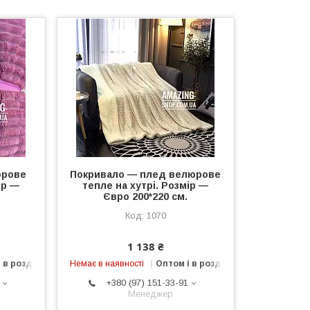
юрове
Покривало — плед велюрове
ір —
тепле на хутрі. Розмір —
Євро 200*220 см.
1070
1 138 ₴
 в роздріб
Немає в наявності
Оптом і в роздріб
+380 (97) 151-33-91
Менеджер