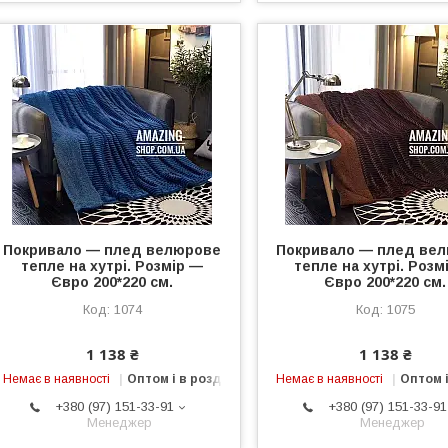
Покривало — плед велюрове
Покривало — плед ве
тепле на хутрі. Розмір —
тепле на хутрі. Розм
Євро 200*220 см.
Євро 200*220 см.
1074
1075
1 138 ₴
1 138 ₴
Немає в наявності
Оптом і в роздріб
Немає в наявності
Оптом і
+380 (97) 151-33-91
+380 (97) 151-33-91
Менеджер
Менеджер