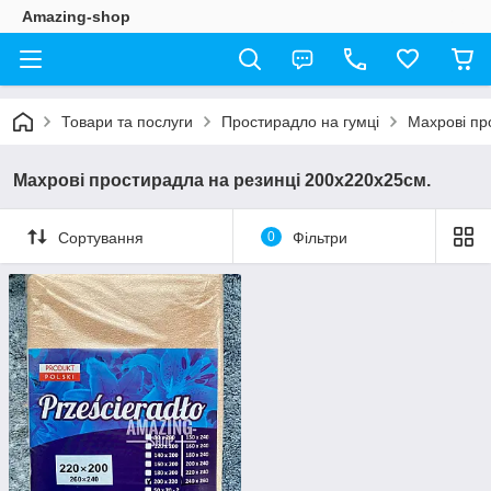
Amazing-shop
Товари та послуги
Простирадло на гумці
Махрові пр
Махрові простирадла на резинці 200х220х25см.
Сортування
0
Фільтри