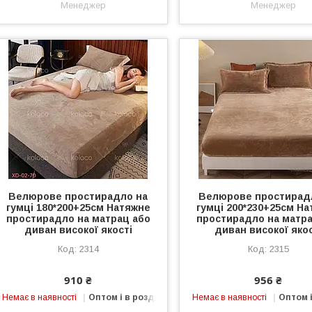
Менеджер
Менеджер
Велюрове простирадло на
Велюрове простирад
гумці 180*200+25см Натяжне
гумці 200*230+25см Н
простирадло на матрац або
простирадло на матра
диван високої якості
диван високої якос
2314
2315
910 ₴
956 ₴
Немає в наявності
Оптом і в роздріб
Немає в наявності
Оптом і