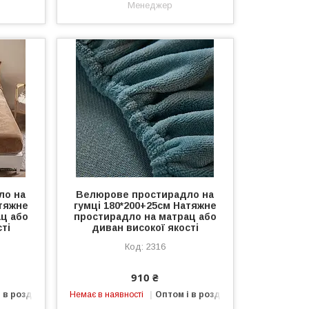
Менеджер
ло на
Велюрове простирадло на
атяжне
гумці 180*200+25см Натяжне
ц або
простирадло на матрац або
ті
диван високої якості
2316
910 ₴
 в роздріб
Немає в наявності
Оптом і в роздріб