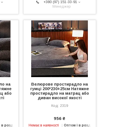
+380 (97) 151-33-91
Менеджер
ло на
Велюрове простирадло на
атяжне
гумці 200*230+25см Натяжне
ц або
простирадло на матрац або
ті
диван високої якості
2319
956 ₴
 в роздріб
Немає в наявності
Оптом і в роздріб