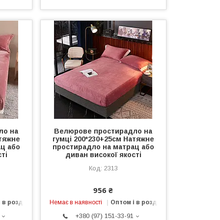
ло на
Велюрове простирадло на
атяжне
гумці 200*230+25см Натяжне
ц або
простирадло на матрац або
ті
диван високої якості
2313
956 ₴
 в роздріб
Немає в наявності
Оптом і в роздріб
+380 (97) 151-33-91