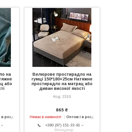
ло на
Велюрове простирадло на
атяжне
гумці 150*180+25см Натяжне
ц або
простирадло на матрац або
ті
диван високої якості
2310
865 ₴
 в роздріб
Немає в наявності
Оптом і в роздріб
+380 (97) 151-33-91
Менеджер