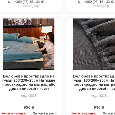
+380 (97) 151-33-91
+380 (97) 151-33-91
Менеджер
Менеджер
Велюрове простирадло на
Велюрове простирад
гумці 200*230+25см Натяжне
гумці 180*200+25см Н
простирадло на матрац або
простирадло на матра
диван високої якості
диван високої якос
2317
2318
956 ₴
910 ₴
Немає в наявності
Оптом і в роздріб
Немає в наявності
Оптом і