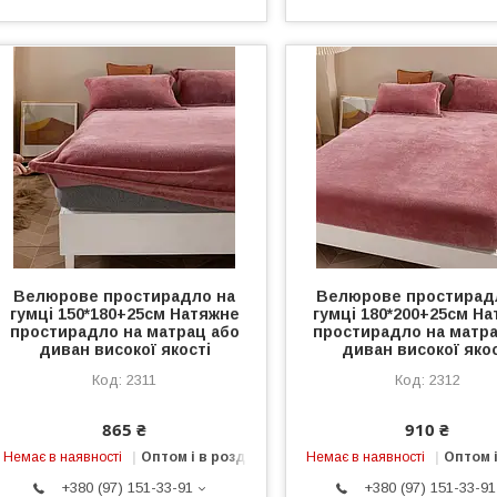
Велюрове простирадло на
Велюрове простирад
гумці 150*180+25см Натяжне
гумці 180*200+25см Н
простирадло на матрац або
простирадло на матра
диван високої якості
диван високої якос
2311
2312
865 ₴
910 ₴
Немає в наявності
Оптом і в роздріб
Немає в наявності
Оптом і
+380 (97) 151-33-91
+380 (97) 151-33-91