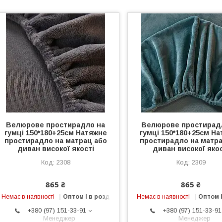
Велюрове простирадло на
Велюрове простирад
гумці 150*180+25см Натяжне
гумці 150*180+25см Н
простирадло на матрац або
простирадло на матра
диван високої якості
диван високої якос
2308
2309
865 ₴
865 ₴
Немає в наявності
Оптом і в роздріб
Немає в наявності
Оптом і
+380 (97) 151-33-91
+380 (97) 151-33-91
Менеджер
Менеджер