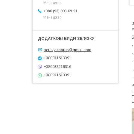
Менеджер
+380 (93) 003-09-91
Менеджер
З
«
Б
-
berezyuktaras@gmail.com
-
+380971513391
-
+380933219316
-
+380971513391
-
Р
П
П
Н