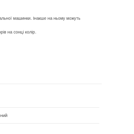
ральної машинки. Інакше на ньому можуть
ів на сонці колір.
ьний