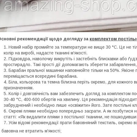
Основні рекомендації щодо догляду за
комплектом постільн
Новий набір промийте за температури не вище 30 °C. Це не тіль
колір на виробі, надасте тканині м'якості.
Підковдра, наволочку викрутіть і застебніть блискавки або ґуд
простирадло. Такі прості дії допомагають зберегти забарвлення,
Барабан пральної машинки наповнюйте тільки на 50%. Якісне 
переміщається всередині барабана.
Біла, кольорова та темна білизна періть окремо, для кожного
призначенням.
Колір і довговічність вам забезпечить догляд за комплектом по
30-40 °C, 400-600 обертів на хвилину. Ця рекомендація підходит
забруднений і необхідно лише «освіжити» його. Зате постільні кл
Окремі плями необхідно попередньо засрати. А як позбутися н
статті: «Як видалити плями з постільної тканини, не пошкодивши
Усім відомі рекомендації прати бавовняний текстиль, окремо ві
-
бавовна не втратить м'якості;