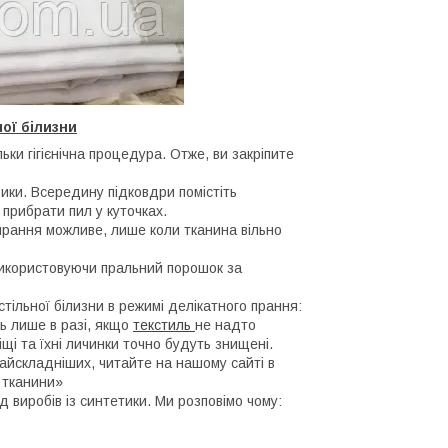
ої білизни
ки гігієнічна процедура. Отже, ви закріпите
зики. Всередину підковдри помістіть
 прибрати пил у куточках.
прання можливе, лише коли тканина вільно
 використовуючи пральний порошок за
стільної білизни в режимі делікатного прання:
ь лише в разі, якщо
текстиль
не надто
іщі та їхні личинки точно будуть знищені.
айскладніших, читайте на нашому сайті в
 тканини»
д виробів із синтетики. Ми розповімо чому: