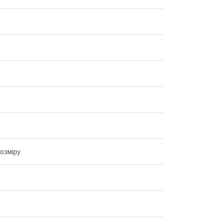
озміру