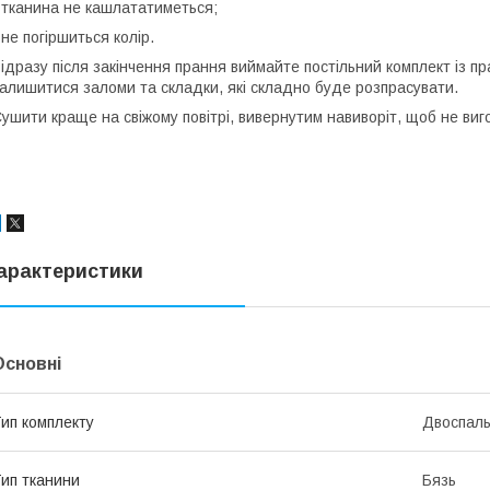
 тканина не кашлататиметься;
 не погіршиться колір.
ідразу після закінчення прання виймайте постільний комплект із п
алишитися заломи та складки, які складно буде розпрасувати.
ушити краще на свіжому повітрі, вивернутим навиворіт, щоб не вигор
арактеристики
Основні
ип комплекту
Двоспал
ип тканини
Бязь