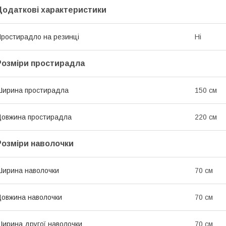
Додаткові характеристики
ростирадло на резинці
Ні
Розміри простирадла
ирина простирадла
150 см
овжина простирадла
220 см
Розміри наволочки
ирина наволочки
70 см
овжина наволочки
70 см
ирина другої наволочки
70 см