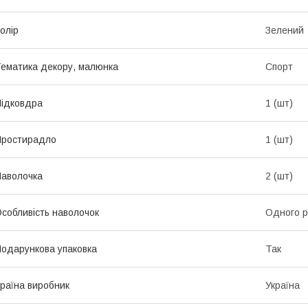
олір
Зелений
ематика декору, малюнка
Спорт
ідковдра
1 (шт)
Простирадло
1 (шт)
аволочка
2 (шт)
собливість наволочок
Одного р
одарункова упаковка
Так
раїна виробник
Україна