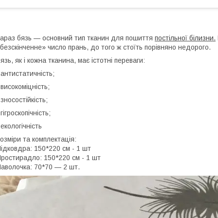
араз бязь — основний тип тканин для пошиття
постільної білизни.
безскінченне» число прань, до того ж стоїть порівняно недорого.
язь, як і кожна тканина, має істотні переваги:
 антистатичність;
 високоміцність;
 зносостійкість;
 гігроскопічність;
 екологічність
озміри та комплектація:
ідковдра: 150*220 см - 1 шт
ростирадло: 150*220 см - 1 шт
аволочка: 70*70 — 2 шт.