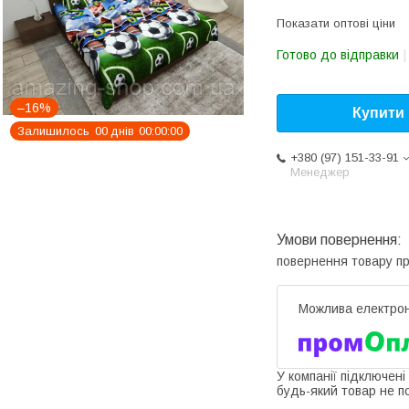
Показати оптові ціни
Готово до відправки
–16%
Купити
Залишилось
0
0
днів
0
0
0
0
0
0
+380 (97) 151-33-91
Менеджер
повернення товару п
У компанії підключені
будь-який товар не п