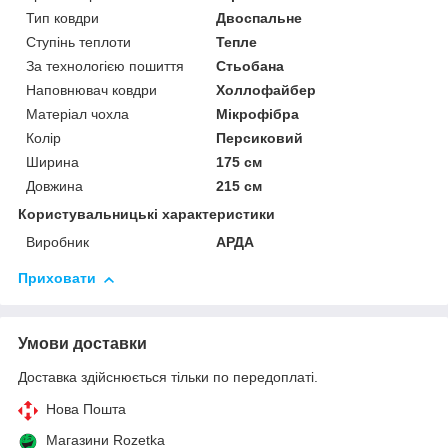
Тип ковдри
Двоспальне
Ступінь теплоти
Тепле
За технологією пошиття
Стьобана
Наповнювач ковдри
Холлофайбер
Матеріал чохла
Мікрофібра
Колір
Персиковий
Ширина
175 см
Довжина
215 см
Користувальницькі характеристики
Виробник
АРДА
Приховати
Умови доставки
Доставка здійснюється тільки по передоплаті.
Нова Пошта
Магазини Rozetka