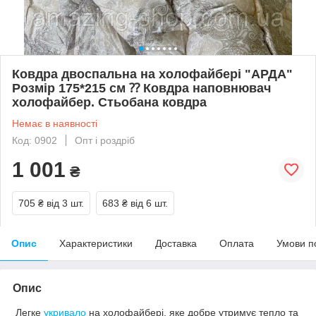
Ковдра двоспальна на холофайбері "АРДА"
Розмір 175*215 см ⁇ Ковдра наповнювач
холофайбер. Стьобана ковдра
Немає в наявності
Код: 0902
Опт і роздріб
1 001
₴
705 ₴
від 3 шт.
683 ₴
від 6 шт.
Опис
Характеристики
Доставка
Оплата
Умови п
Опис
Легке
укривало
на холофайбері, яке добре утримує тепло та