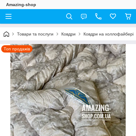
Amazing-shop
Товари та послуги
Ковдри
Ковдри на холлофайбері
Топ продажів