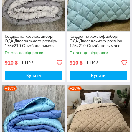
Ковдра на холлофайбері
Ковдра на холлофайбері
ОДА Двоспального розміру
ОДА Двоспального розміру
175х210 Стьобана зимова
175х210 Стьобана зимова
ковдра високої якості сірого
ковдра високої якості
Готово до відправки
Готово до відправки
кольору
910
910
₴
₴
1 110 ₴
1 110 ₴
Купити
Купити
–18%
–18%