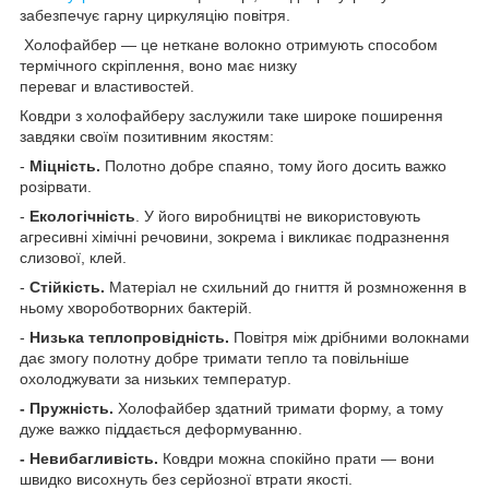
забезпечує гарну циркуляцію повітря.
Холофайбер — це неткане волокно отримують способом
термічного скріплення, воно має низку
переваг и властивостей.
Ковдри з холофайберу заслужили таке широке поширення
завдяки своїм позитивним якостям:
-
Міцність.
Полотно добре спаяно, тому його досить важко
розірвати.
-
Екологічність
. У його виробництві не використовують
агресивні хімічні речовини, зокрема і викликає подразнення
слизової, клей.
-
Стійкість.
Матеріал не схильний до гниття й розмноження в
ньому хвороботворних бактерій.
-
Низька теплопровідність.
Повітря між дрібними волокнами
дає змогу полотну добре тримати тепло та повільніше
охолоджувати за низьких температур.
- Пружність.
Холофайбер здатний тримати форму, а тому
дуже важко піддається деформуванню.
- Невибагливість.
Ковдри можна спокійно прати — вони
швидко висохнуть без серйозної втрати якості.