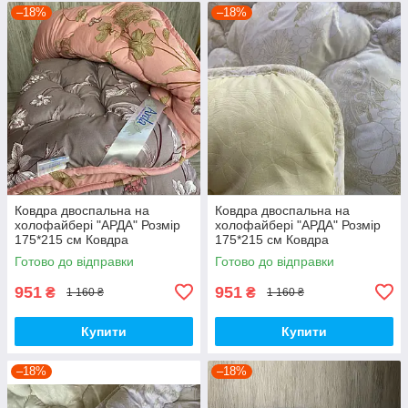
–18%
–18%
Ковдра двоспальна на
Ковдра двоспальна на
холофайбері "АРДА" Розмір
холофайбері "АРДА" Розмір
175*215 см Ковдра
175*215 см Ковдра
наповнювач холофайбер.
наповнювач холофайбер.
Готово до відправки
Готово до відправки
Стьобана ковдра
Стьобана ковдра
951
951
₴
₴
1 160 ₴
1 160 ₴
Купити
Купити
–18%
–18%