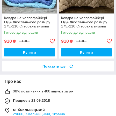
Ковдра на холлофайбері
Ковдра на холлофайбері
ОДА Двоспального розміру
ОДА Двоспального розміру
175х210 Стьобана зимова
175х210 Стьобана зимова
ковдра високої якості
ковдра високої якості
Готово до відправки
Готово до відправки
910
910
₴
₴
1 110 ₴
1 110 ₴
Купити
Купити
Показати ще
Про нас
98% позитивних з 400 відгуків за рік
Працює з 23.09.2018
м. Хмельницький
29000, Хмельницький, Україна