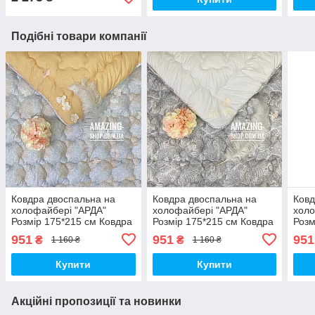
Подібні товари компанії
Ковдра двоспальна на
Ковдра двоспальна на
Ковд
холофайбері "АРДА"
холофайбері "АРДА"
холо
Розмір 175*215 см Ковдра
Розмір 175*215 см Ковдра
Розм
наповнювач холофайбер.
наповнювач холофайбер.
нап
951
951
951
₴
₴
1 160 ₴
1 160 ₴
Стьобана ковдра
Стьобана ковдра
Стьо
Купити
Купити
Акційні пропозиції та новинки