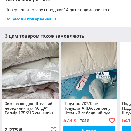
Повернення товару впродовж 14 днів за домовленістю
Всі умови повернення
З цим товаром також замовляють
Зимова ковдра. Штучний
Подушка 70*70 см.
Поду
лебединий пух "АРДА"
Подушка ARDA company.
Под
Розмір 175*215 см. <unk>
Штучний лебединий пух
Штуч
Тепла зимова килимка.
578
541
₴
705 ₴
2 275
₴
Купити