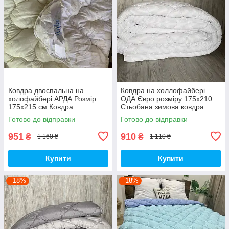
Ковдра двоспальна на
Ковдра на холлофайбері
холофайбері АРДА Розмір
ОДА Євро розміру 175х210
175х215 см Ковдра
Стьобана зимова ковдра
наповнювач холофайбер.
високої якості білого кольору
Готово до відправки
Готово до відправки
Стьобана ковдра
951
910
₴
₴
1 160 ₴
1 110 ₴
Купити
Купити
–18%
–18%