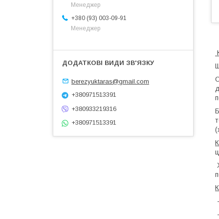
Менеджер
+380 (93) 003-09-91
Менеджер
Щ
О
berezyuktaras@gmail.com
д
+380971513391
п
+380933219316
Б
т
+380971513391
(
К
ц
Х
п
К