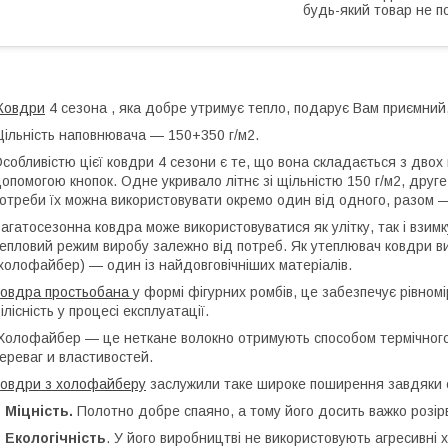
будь-який товар не п
Ковдри
4 сезона , яка добре утримує тепло, подарує Вам приємний,
ільність наповнювача — 150+350 г/м2.
собливістю цієї ковдри 4 сезони є те, що вона складається з двох 
опомогою кнопок. Одне укривало літнє зі щільністю 150 г/м2, друге
отреби їх можна використовувати окремо один від одного, разом —
агатосезонна ковдра може використовуватися як улітку, так і взимк
епловий режим виробу залежно від потреб. Як утеплювач ковдри ви
холофайбер) — один із найдовговічніших матеріалів.
овдра простьобана
у формі фігурних ромбів, це забезпечує рівномі
ілісність у процесі експлуатації.
олофайбер — це неткане волокно отримують способом термічного 
ереваг и властивостей.
овдри з холофайберу
заслужили таке широке поширення завдяки с
-
Міцність.
Полотно добре спаяно, а тому його досить важко розір
-
Екологічність
. У його виробництві не використовують агресивні 