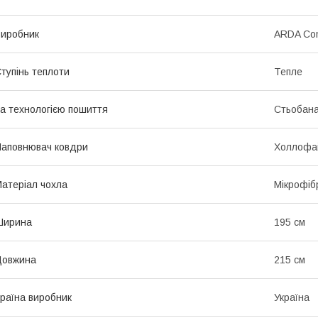
иробник
ARDA Co
тупінь теплоти
Тепле
а технологією пошиття
Стьобан
аповнювач ковдри
Холлофа
атеріал чохла
Мікрофіб
Ширина
195 см
Довжина
215 см
раїна виробник
Україна