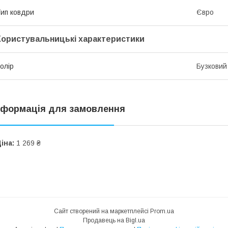
ип ковдри
Євро
Користувальницькі характеристики
олір
Бузковий
нформація для замовлення
іна:
1 269 ₴
Сайт створений на маркетплейсі
Prom.ua
Продавець на Bigl.ua