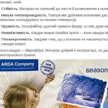
лизової, клей.
-
Стійкість.
Матеріал не схильний до гниття й розмноження в ньом
-
Низька теплопровідність.
Повітря між дрібними волокнами дає
овільніше охолоджувати за низьких температур.
 Пружність.
Холофайбер здатний тримати форму, а тому дуже в
 Невибагливість.
Ковдри можна спокійно прати — вони швидко вис
 Гіпоалергенність.
Завдяки тому, що у волокнах не накопичуєть
з нападів алергії.
охол ковдри — Мікрофібра. Матеріал добрий в експлуатації, не дає
агаторазового прання.