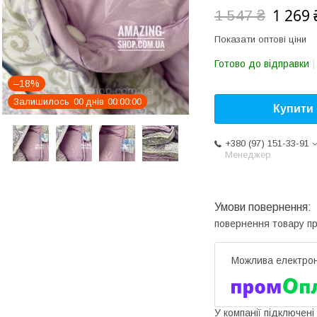
1 269 
1 547 ₴
Показати оптові ціни
Готово до відправки
–18%
Залишилось
0
0
днів
0
0
0
0
0
0
Купити
+380 (97) 151-33-91
Менеджер
повернення товару п
У компанії підключені