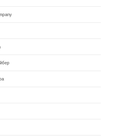
mpany
а
йбер
ра