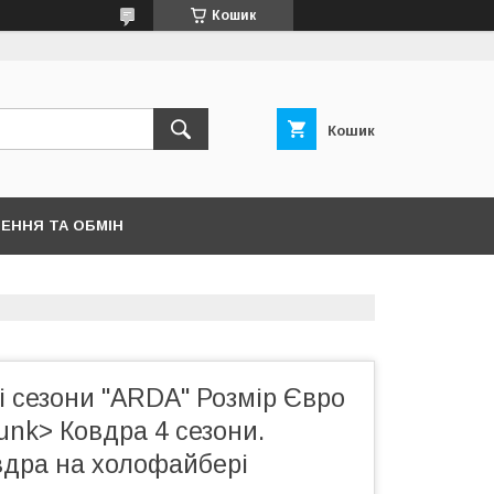
Кошик
Кошик
ЕННЯ ТА ОБМІН
і сезони "ARDA" Розмір Євро
unk> Ковдра 4 сезони.
вдра на холофайбері