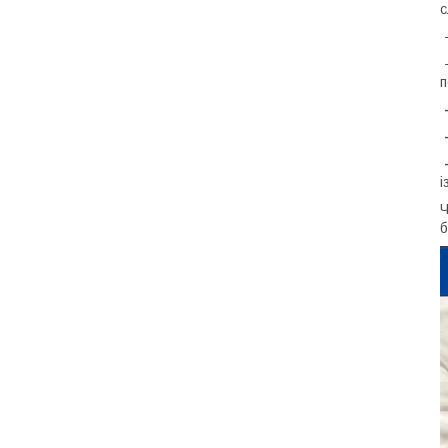
с
п
-
-
-
і
Ч
б