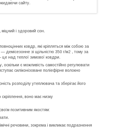
окидаючи сайту.
 міцний і здоровий сон.
повноцінних ковдр, які кріпляться між собою за
 — демісезонне зі щільністю 350 г/м2 , тому за
 це над теплої зимової ковдри.
у, оскільки є можливість самостійно регулювати
ступає силіконізоване поліефірне волокно
рність розподілу утеплювача та зберігає його
скріплення, воно має низку
воїм позитивним якостям:
вати.
хімічні речовини, зокрема і викликає подразнення