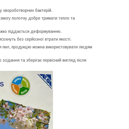
у хвороботворних бактерій.
 змогу полотну добре тримати тепло та
ажко піддається деформуванню.
охнуть без серйозної втрати якості.
ся пил, продукцію можна використовувати людям
 зсідання та зберігає первісний вигляд після