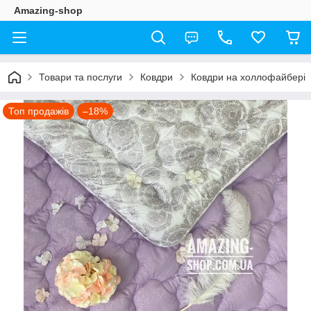
Amazing-shop
Товари та послуги
Ковдри
Ковдри на холлофайбері
Топ продажів
–18%