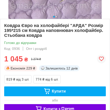
Ковдра Євро на холофайбері "АРДА" Розмір
195*215 см Ковдра наповнювач холофайбер.
Стьобана ковдра
Готово до відправки
Код: 0936
Опт і роздріб
1 045
₴
1 274 ₴
Економія
229 ₴
Залишилось
12 днів
819 ₴
від 3 шт.
774 ₴
від 6 шт.
Купити
або
Купити з