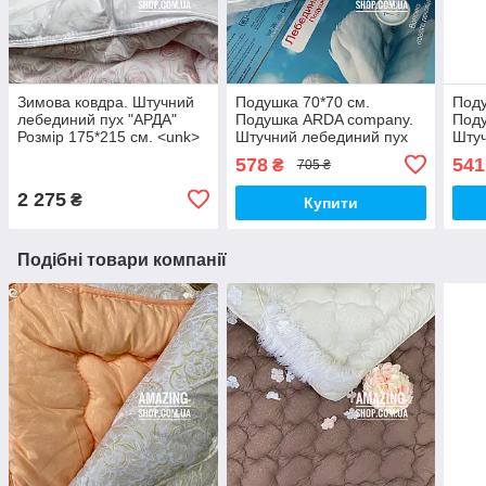
Зимова ковдра. Штучний
Подушка 70*70 см.
Поду
лебединий пух "АРДА"
Подушка ARDA company.
Под
Розмір 175*215 см. <unk>
Штучний лебединий пух
Штуч
Тепла зимова килимка.
578
541
₴
705 ₴
2 275
₴
Купити
Подібні товари компанії