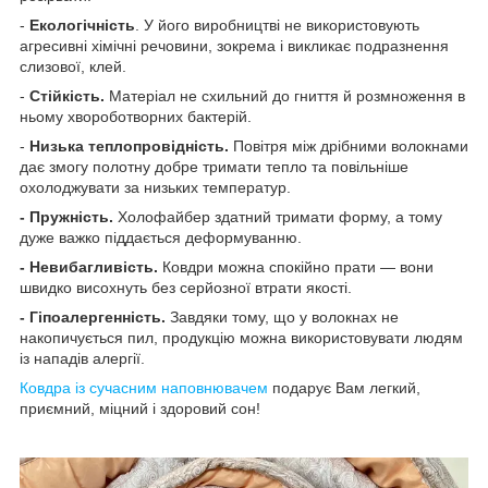
-
Екологічність
. У його виробництві не використовують
агресивні хімічні речовини, зокрема і викликає подразнення
слизової, клей.
-
Стійкість.
Матеріал не схильний до гниття й розмноження в
ньому хвороботворних бактерій.
-
Низька теплопровідність.
Повітря між дрібними волокнами
дає змогу полотну добре тримати тепло та повільніше
охолоджувати за низьких температур.
- Пружність.
Холофайбер здатний тримати форму, а тому
дуже важко піддається деформуванню.
- Невибагливість.
Ковдри можна спокійно прати — вони
швидко висохнуть без серйозної втрати якості.
- Гіпоалергенність.
Завдяки тому, що у волокнах не
накопичується пил, продукцію можна використовувати людям
із нападів алергії.
Ковдра із сучасним наповнювачем
подарує Вам легкий,
приємний, міцний і здоровий сон!