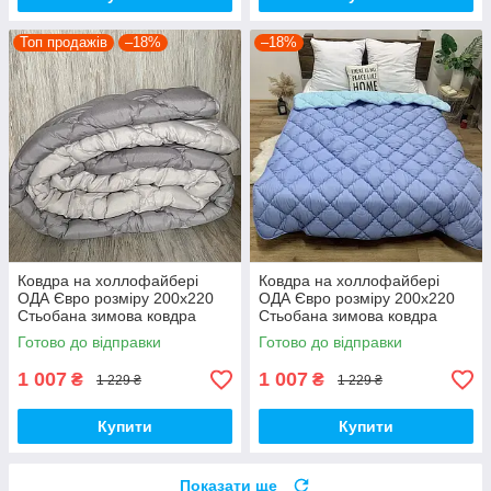
Топ продажів
–18%
–18%
Ковдра на холлофайбері
Ковдра на холлофайбері
ОДА Євро розміру 200х220
ОДА Євро розміру 200х220
Стьобана зимова ковдра
Стьобана зимова ковдра
високої якості
високої якості
Готово до відправки
Готово до відправки
1 007
1 007
₴
₴
1 229 ₴
1 229 ₴
Купити
Купити
Показати ще