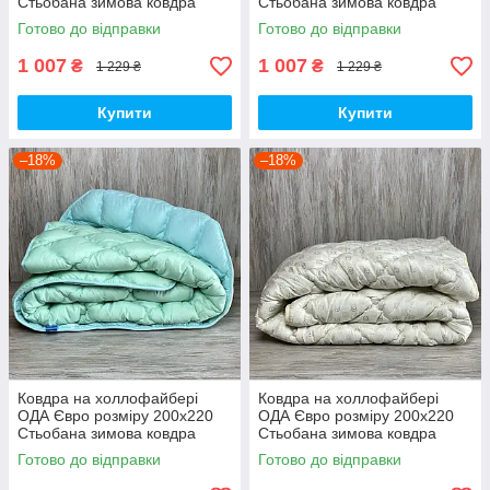
Стьобана зимова ковдра
Стьобана зимова ковдра
високої якості
високої якості
Готово до відправки
Готово до відправки
1 007
1 007
₴
₴
1 229 ₴
1 229 ₴
Купити
Купити
–18%
–18%
Ковдра на холлофайбері
Ковдра на холлофайбері
ОДА Євро розміру 200х220
ОДА Євро розміру 200х220
Стьобана зимова ковдра
Стьобана зимова ковдра
високої якості
високої якості
Готово до відправки
Готово до відправки