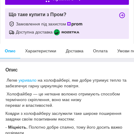
Що таке купити з Пром?
Замовлення під захистом
Доступна доставка
Опис
Характеристики
Доставка
Оплата
Умови п
Опис
Легке
укривало
на холофайбері, яке добре утримує тепло та
забезпечує гарну циркуляцію повітря.
Холофайбер — це неткане волокно отримують способом
термічного скріплення, воно має низку
переваг и властивостей.
Ковдри з холофайберу заслужили таке широке поширення
завдяки своїм позитивним якостям:
-
Міцність.
Полотно добре спаяно, тому його досить важко
розірвати.