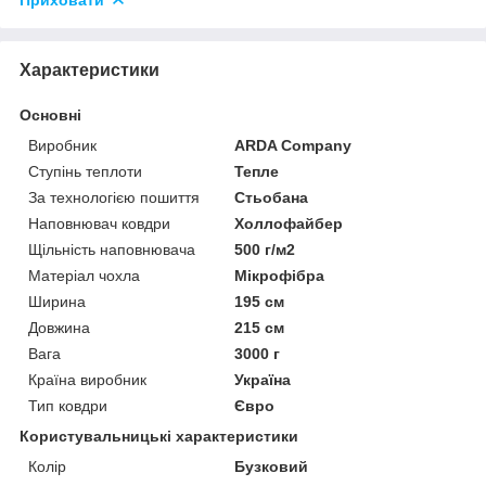
Характеристики
Основні
Виробник
ARDA Company
Ступінь теплоти
Тепле
За технологією пошиття
Стьобана
Наповнювач ковдри
Холлофайбер
Щільність наповнювача
500 г/м2
Матеріал чохла
Мікрофібра
Ширина
195 см
Довжина
215 см
Вага
3000 г
Країна виробник
Україна
Тип ковдри
Євро
Користувальницькі характеристики
Колір
Бузковий