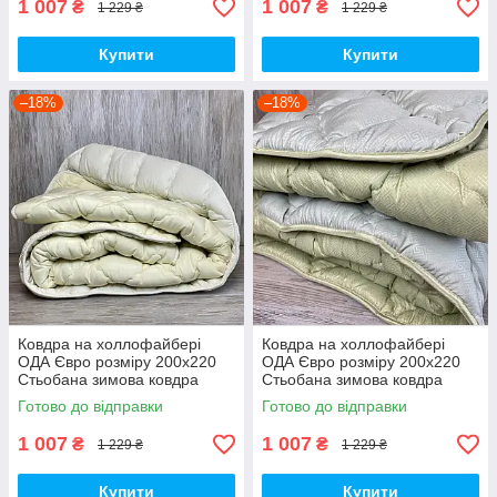
1 007
1 007
₴
₴
1 229 ₴
1 229 ₴
Купити
Купити
–18%
–18%
Ковдра на холлофайбері
Ковдра на холлофайбері
ОДА Євро розміру 200х220
ОДА Євро розміру 200х220
Стьобана зимова ковдра
Стьобана зимова ковдра
високої якості
високої якості
Готово до відправки
Готово до відправки
1 007
1 007
₴
₴
1 229 ₴
1 229 ₴
Купити
Купити