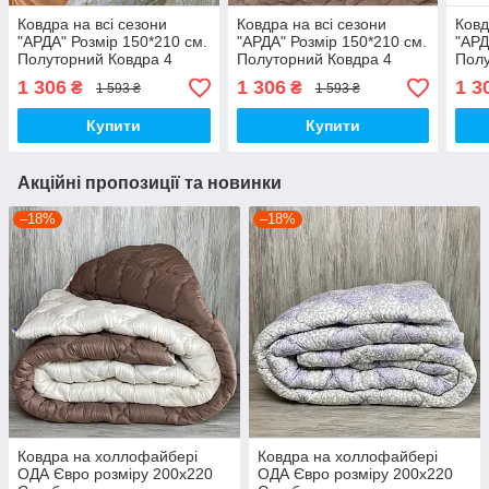
Ковдра на всі сезони
Ковдра на всі сезони
Ковд
"АРДА" Розмір 150*210 см.
"АРДА" Розмір 150*210 см.
"АРД
Полуторний Ковдра 4
Полуторний Ковдра 4
Полу
сезони. Стьобана ковдра
сезони. Стьобана ковдра
сезо
1 306
1 306
1 3
₴
₴
1 593 ₴
1 593 ₴
на холофайбері
на холофайбері
на х
Купити
Купити
Акційні пропозиції та новинки
–18%
–18%
Ковдра на холлофайбері
Ковдра на холлофайбері
ОДА Євро розміру 200х220
ОДА Євро розміру 200х220