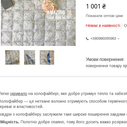
1 001 ₴
Показати оптові ціни
Немає в наявності
О
+380980365963
повернення товару п
Легке
укривало
на холофайбері, яке добре утримує тепло та забезп
олофайбер — це неткане волокно отримують способом термічного 
ереваг и властивостей.
овдри з холофайберу заслужили таке широке поширення завдяки с
-
Міцність.
Полотно добре спаяно, тому його досить важко розірва