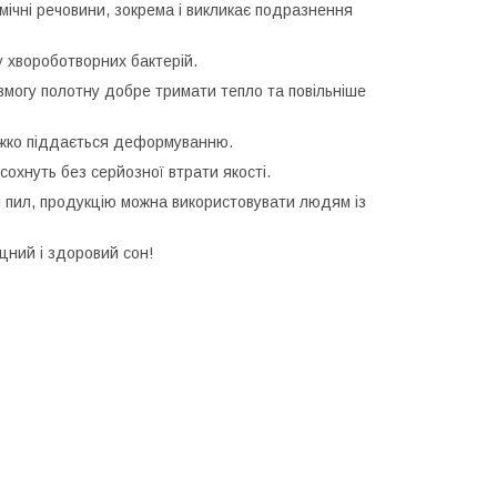
імічні речовини, зокрема і викликає подразнення
 хвороботворних бактерій.
змогу полотну добре тримати тепло та повільніше
жко піддається деформуванню.
охнуть без серйозної втрати якості.
я пил, продукцію можна використовувати людям із
цний і здоровий сон!