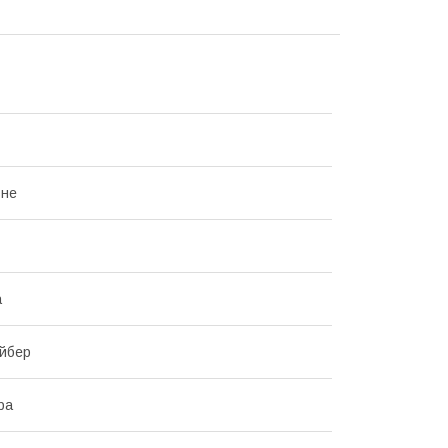
ьне
а
йбер
ра