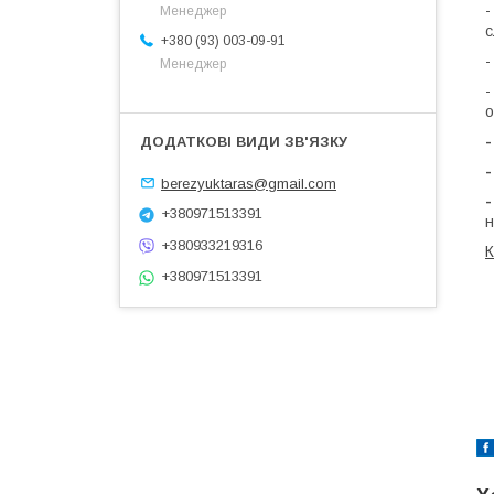
Менеджер
с
+380 (93) 003-09-91
Менеджер
о
-
-
berezyuktaras@gmail.com
-
+380971513391
н
+380933219316
К
+380971513391