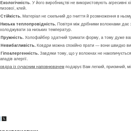
-
Екологічність
. У його виробництві не використовують агресивні х
лизової, клей.
-
Стійкість.
Матеріал не схильний до гниття й розмноження в ньому
-
Низька теплопровідність.
Повітря між дрібними волокнами дає 
холоджувати за низьких температур.
 Пружність.
Холофайбер здатний тримати форму, а тому дуже ва
 Невибагливість.
Ковдри можна спокійно прати — вони швидко вис
 Гіпоалергенність.
Завдяки тому, що у волокнах не накопичуєтьс
ападів алергії.
овдра із сучасним наповнювачем
подарує Вам легкий, приємний, мі