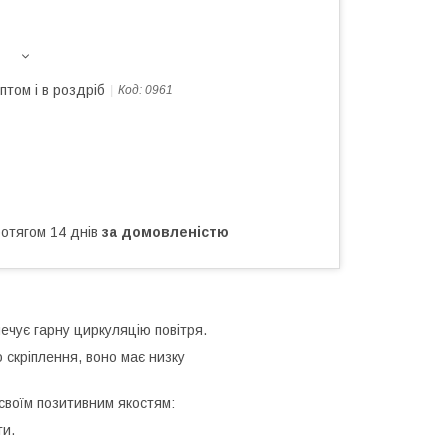
птом і в роздріб
Код:
0961
ротягом 14 днів
за домовленістю
ечує гарну циркуляцію повітря.
скріплення, воно має низку
воїм позитивним якостям:
ти.