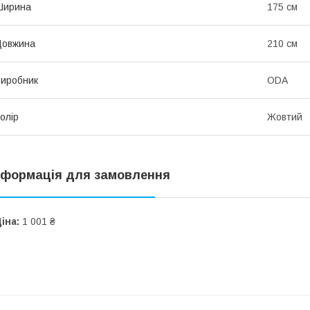
Ширина
175 см
Довжина
210 см
иробник
ODA
олір
Жовтий
нформація для замовлення
іна:
1 001 ₴