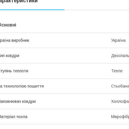
арактеристики
Основні
раїна виробник
Україна
ип ковдри
Двоспал
тупінь теплоти
Тепле
а технологією пошиття
Стьобан
аповнювач ковдри
Холлофа
атеріал чохла
Мікрофіб