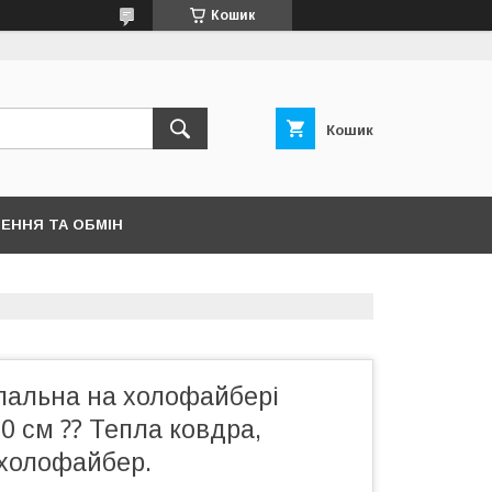
Кошик
Кошик
ЕННЯ ТА ОБМІН
пальна на холофайбері
0 см ⁇ Тепла ковдра,
холофайбер.