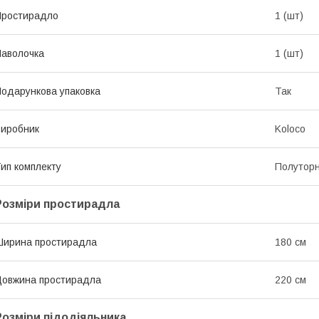
Простирадло
1 (шт)
аволочка
1 (шт)
одарункова упаковка
Так
иробник
Koloco
ип комплекту
Полутор
Розміри простирадла
ирина простирадла
180 см
овжина простирадла
220 см
Розміри підодіяльника