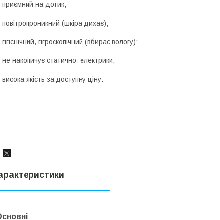
 приємний на дотик;
 повітропроникний (шкіра дихає);
 гігієнічний, гігроскопічний (вбирає вологу);
 не накопичує статичної електрики;
 висока якість за доступну ціну.
арактеристики
Основні