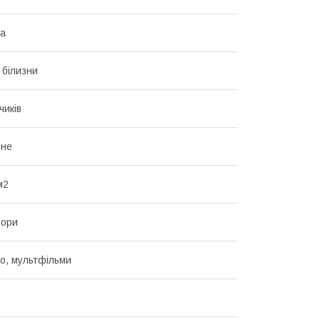
на
 білизни
чиків
ьне
м2
ьори
но, мультфільми