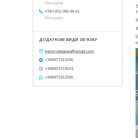
Менеджер
2
+380 (93) 003-09-91
т
Менеджер
3
4
5
о
berezyuktaras@gmail.com
+380971513391
+380933219316
+380971513391