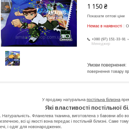
1 150 ₴
Показати оптові ціни
Немає в наявності
О
+380 (97) 151-33-91
Менеджер
повернення товару п
У продажу натуральна
постільна білизна
прем
Які властивості постільної б
. Натуральність. Фланелева тканина, виготовлена з бавовни або в
езпечною, всі ці якості вона передає і постільній білизні. Саме том
ечі, і одяг для новонароджених.