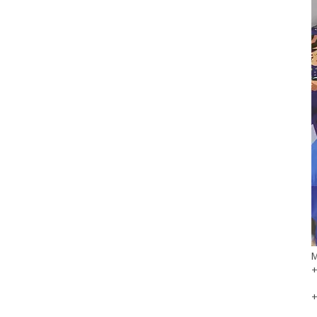
М
+
+