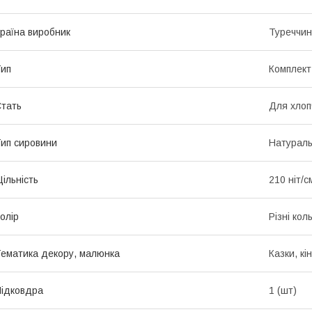
раїна виробник
Туреччи
ип
Комплект
тать
Для хлоп
ип сировини
Натурал
ільність
210 ніт/с
олір
Різні кол
ематика декору, малюнка
Казки, кі
ідковдра
1 (шт)