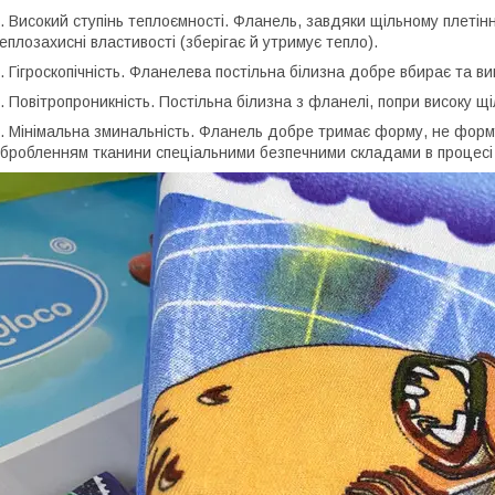
. Високий ступінь теплоємності. Фланель, завдяки щільному плетінн
еплозахисні властивості (зберігає й утримує тепло).
. Гігроскопічність. Фланелева постільна білизна добре вбирає та в
. Повітропроникність. Постільна білизна з фланелі, попри високу щі
. Мінімальна зминальність. Фланель добре тримає форму, не форму
бробленням тканини спеціальними безпечними складами в процесі