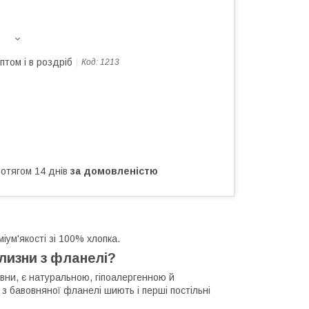
птом і в роздріб
Код:
1213
ротягом 14 днів
за домовленістю
іум'якості зі 100% хлопка.
ілизни з фланелі?
овни, є натуральною, гіпоалергенною й
у з бавовняної фланелі шиють і перші постільні