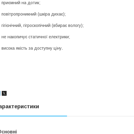
 приємний на дотик;
 повітропроникний (шкіра дихає);
 гігієнічний, гігроскопічний (вбирає вологу);
 не накопичує статичної електрики;
 висока якість за доступну ціну.
арактеристики
Основні