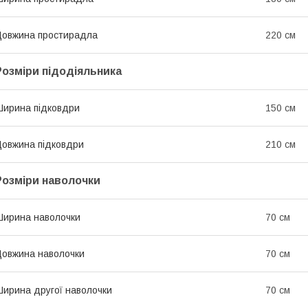
овжина простирадла
220 см
Розміри підодіяльника
ирина підковдри
150 см
овжина підковдри
210 см
Розміри наволочки
ирина наволочки
70 см
овжина наволочки
70 см
ирина другої наволочки
70 см