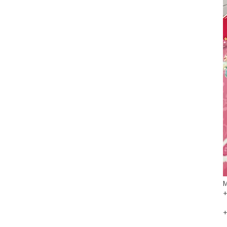
М
+
+