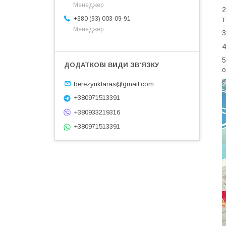
Менеджер
2
+380 (93) 003-09-91
т
Менеджер
3
4
5
о
berezyuktaras@gmail.com
+380971513391
+380933219316
+380971513391