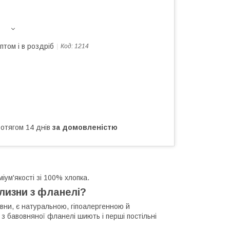
птом і в роздріб
Код:
1214
ротягом 14 днів
за домовленістю
іум'якості зі 100% хлопка.
ілизни з фланелі?
овни, є натуральною, гіпоалергенною й
у з бавовняної фланелі шиють і перші постільні