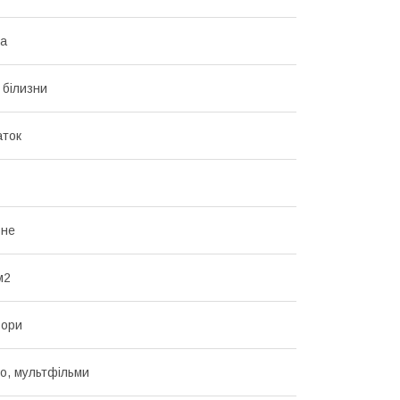
на
 білизни
аток
ьне
м2
ьори
но, мультфільми