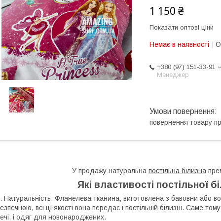
1 150 ₴
Показати оптові ціни
Немає в наявності
О
+380 (97) 151-33-91
Менеджер
повернення товару п
У продажу натуральна
постільна білизна
прем
Які властивості постільної б
. Натуральність. Фланелева тканина, виготовлена з бавовни або в
езпечною, всі ці якості вона передає і постільній білизні. Саме том
ечі, і одяг для новонароджених.