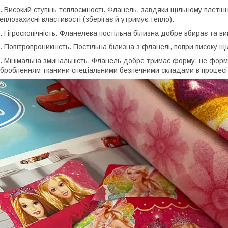
. Високий ступінь теплоємності. Фланель, завдяки щільному плетінн
еплозахисні властивості (зберігає й утримує тепло).
. Гігроскопічність. Фланелева постільна білизна добре вбирає та в
. Повітропроникність. Постільна білизна з фланелі, попри високу щі
. Мінімальна зминальність. Фланель добре тримає форму, не форму
бробленням тканини спеціальними безпечними складами в процесі