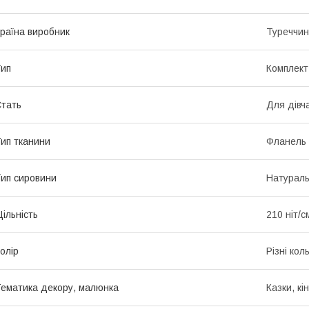
раїна виробник
Туреччи
ип
Комплект
тать
Для дівч
ип тканини
Фланель
ип сировини
Натурал
ільність
210 ніт/с
олір
Різні кол
ематика декору, малюнка
Казки, кі