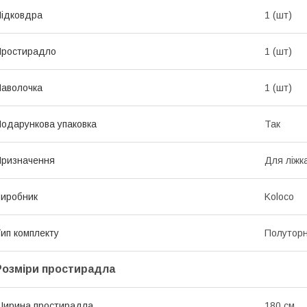
ідковдра
1 (шт)
Простирадло
1 (шт)
аволочка
1 (шт)
одарункова упаковка
Так
ризначення
Для ліжк
иробник
Koloco
ип комплекту
Полутор
Розміри простирадла
ирина простирадла
180 см