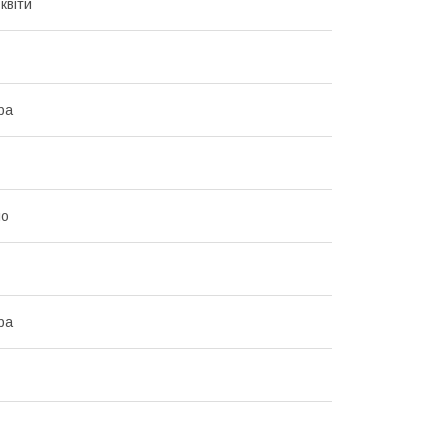
квіти
ра
ло
ра