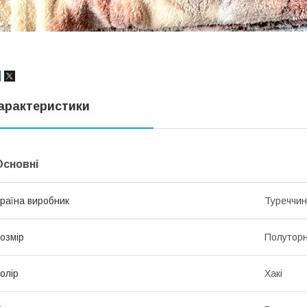
арактеристики
Основні
раїна виробник
Туреччи
озмір
Полутор
олір
Хакі