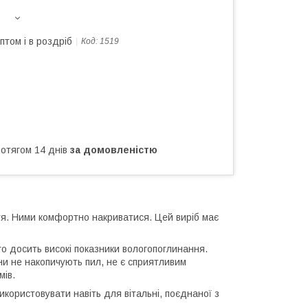
птом і в роздріб
Код:
1519
ротягом 14 днів
за домовленістю
тя. Ними комфортно накриватися. Цей виріб має
го досить високі показники вологопоглинання.
ни не накопичують пил, не є сприятливим
мів.
користовувати навіть для вітальні, поєднаної з