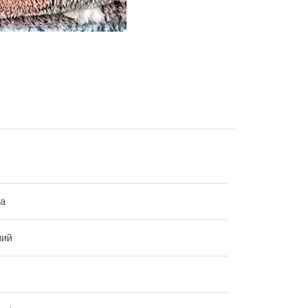
на
ний