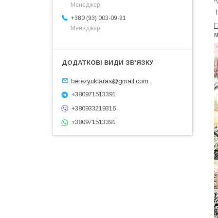
Менеджер
Т
+380 (93) 003-09-91
П
Менеджер
м
berezyuktaras@gmail.com
+380971513391
+380933219316
+380971513391