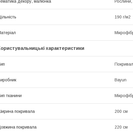
ематика декору, малюнка
Рослини, 
ільність
190 г/м2
атеріал
Мікрофіб
Користувальницькі характеристики
ип
Покрива
иробник
Bayun
ип тканини
Мікрофіб
ирина покривала
200 см
овжина покривала
220 см