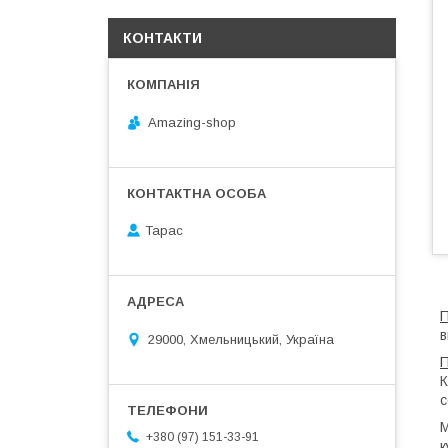
КОНТАКТИ
Amazing-shop
Тарас
П
в
29000, Хмельницький, Україна
П
К
с
М
+380 (97) 151-33-91
к