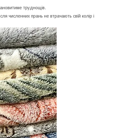
становитиме труднощів.
ісля численних прань не втрачають свій колір і