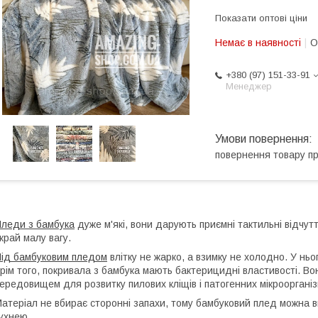
Показати оптові ціни
Немає в наявності
О
+380 (97) 151-33-91
Менеджер
повернення товару п
леди з бамбука
дуже м'які,
вони дарують приємні тактильні відчут
край малу вагу.
ід бамбуковим пледом
влітку не жарко, а взимку не холодно.
У ньо
рім того, покривала з бамбука мають бактерицидні властивості. Во
ередовищем для розвитку пилових кліщів і патогенних мікроорганіз
атеріал не вбирає сторонні запахи, тому бамбуковий плед можна ви
ухнею.