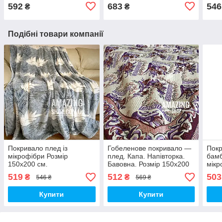
592
683
546
₴
₴
Подібні товари компанії
Покривало плед із
Гобеленове покривало —
Покр
мікрофібри Розмір
плед. Капа. Напівторка.
бамб
150х200 см.
Бавовна. Розмір 150х200
мікр
см. (будинок, пляж, пікнік)
150х
519
512
503
₴
₴
546 ₴
569 ₴
Купити
Купити