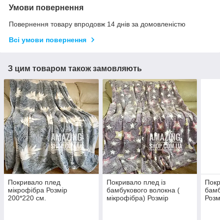
Умови повернення
Повернення товару впродовж 14 днів за домовленістю
Всі умови повернення
З цим товаром також замовляють
Покривало плед
Покривало плед із
Покр
мікрофібра Розмір
бамбукового волокна (
бамб
200*220 см.
мікрофібра) Розмір
Розм
200*230 см.