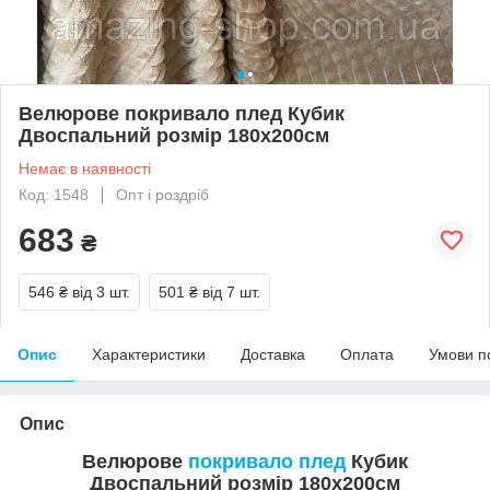
Велюрове покривало плед Кубик
Двоспальний розмір 180х200см
Немає в наявності
Код: 1548
Опт і роздріб
683
₴
546 ₴
від 3 шт.
501 ₴
від 7 шт.
Опис
Характеристики
Доставка
Оплата
Умови п
Опис
Велюрове
покривало плед
Кубик
Двоспальний розмір 180х200см