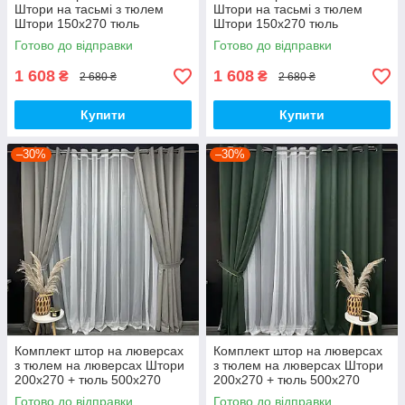
Штори на тасьмі з тюлем
Штори на тасьмі з тюлем
Штори 150х270 тюль
Штори 150х270 тюль
400х270 Штори з тюлем-
400х270 Штори з тюлем-
Готово до відправки
Готово до відправки
Бузковий
Оливковий
1 608
1 608
₴
₴
2 680 ₴
2 680 ₴
Купити
Купити
–30%
–30%
Комплект штор на люверсах
Комплект штор на люверсах
з тюлем на люверсах Штори
з тюлем на люверсах Штори
200х270 + тюль 500х270
200х270 + тюль 500х270
Штори з підхопленнями Коір
Штори з підхопленнями Коір
Готово до відправки
Готово до відправки