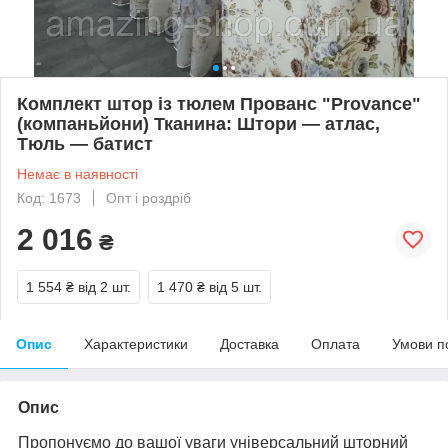
Комплект штор із тюлем Прованс "Provance"
(компаньйони) Тканина: Штори — атлас,
Тюль — батист
Немає в наявності
Код: 1673
Опт і роздріб
2 016
₴
1 554 ₴
від 2 шт.
1 470 ₴
від 5 шт.
Опис
Характеристики
Доставка
Оплата
Умови п
Опис
Пропонуємо до вашої уваги універсальний шторний