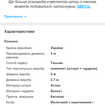
Ще більше різновидів комплектів штор із тюлем,
можете подивитися, натиснувши
ЗДЕСЬ.
Приховати
Характеристики
Основні
Країна виробник
Україна
Рекомендована довжина
3 м
карниза
Спосіб підвісу
Тасьма
Тип текстильного виробу
комплект (штори + гардини)
Ширина виробу
4 м
Довжина виробу
2.7 м
Матеріал штори
Атлас
Матеріал гардини
Батист
Принти, візерунки
Квіткові
Колір
Молочний з коричневим і