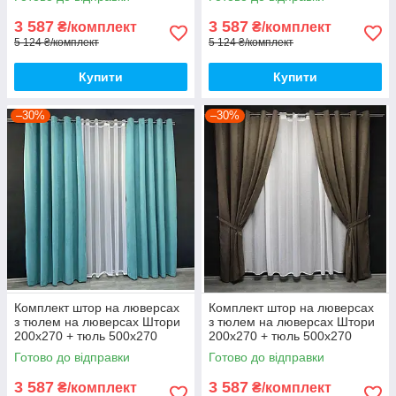
сіро бежевий
зелений
3 587
3 587
₴/комплект
₴/комплект
5 124 ₴/комплект
5 124 ₴/комплект
Купити
Купити
–30%
–30%
Комплект штор на люверсах
Комплект штор на люверсах
з тюлем на люверсах Штори
з тюлем на люверсах Штори
200х270 + тюль 500х270
200х270 + тюль 500х270
Штори з підхопленнями Колір
Штори з підхопленнями Колір
Готово до відправки
Готово до відправки
Бірюзовий
Кавовий
3 587
3 587
₴/комплект
₴/комплект