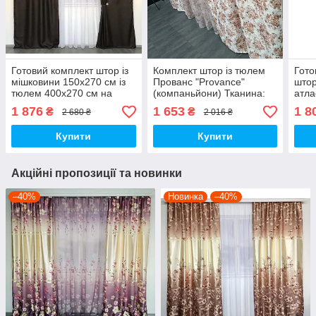
Готовий комплект штор із
Комплект штор із тюлем
Гото
мішковини 150х270 см із
Прованс "Provance"
штор
тюлем 400х270 см на
(компаньйони) Тканина:
атла
тасьмі. Колір Шоколадний
Штори — атлас, Тюль —
бати
1 876
1 653
1 8
₴
₴
2 680 ₴
2 016 ₴
батист
квіти
Купити
Купити
Акційні пропозиції та новинки
–40%
Новинка
–40%