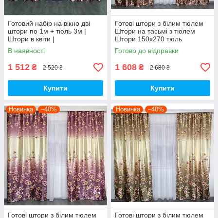
Готовий набір на вікно дві
Готові штори з білим тюлем
штори по 1м + тюль 3м |
Штори на тасьмі з тюлем
Штори в квіти |
Штори 150х270 тюль
400х270 Штори з тюлем-
В наявності
Готово до відправки
Коричневий
1 512
1 608
₴
₴
2 520 ₴
2 680 ₴
Купити
Купити
Новинка
–40%
Новинка
–40%
Готові штори з білим тюлем
Готові штори з білим тюлем