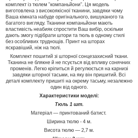
комплект із тюлем "компаньйони". Ця модель
виготовлена з високоякісної тканини, завдяки чому
Ваша кімната набуде оригінального, вишуканого та
багатого вигляду. Тканини компаньйони мають
властивість неабияк спростити Ваш вибір, оскільки
дають змогу підібрати штори та тюль в одному стилі
без особливих труднощів. Принт на шторах
яскравіший, ніж на тюлі.
Комплект пошитий зі шторної сонцезахисний ткани.
Тканина не блякне й не псується від впливу сонячних
променів. Легко кріпиться й регулюється на карнизі
завдяки шторної тасьми, на яку він пришитий. Всі
деталі комплекту пришиті на окрему тасьму, незалежно
один від одного.
Характеристики моделі:
Тюль 1 шт.
Матеріал — принтований батист.
Ширина тюлю - 4 м.
Висота тюлю — 2,7 м.