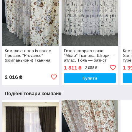
Комплект штор із тюлем
Готові штори з тюлю
Комп
Прованс "Provance"
"Місто" Тканина: Штори —
Sarm
(компаньйони) Тканина:
атлас, Тюль — батист
туре
Штори — атлас, Тюль —
Колі
1 811
1 3
₴
2 058 ₴
батист
2 016
₴
Купити
Подібні товари компанії