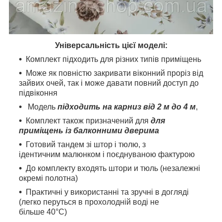
Універсальність цієї моделі:
Комплект підходить для різних типів приміщень
Може як повністю закривати віконний проріз від
зайвих очей, так і може давати повний доступ до
підвіконня
Модель
підходить на карниз від 2 м до 4 м
,
Комплект також призначений для
для
приміщень із балконними дверима
Готовий тандем зі штор і тюлю, з
ідентичним малюнком і поєднуваною фактурою
До комплекту входять штори и тюль (незалежні
окремі полотна)
Практичні у використанні та зручні в догляді
(легко перуться в прохолодній воді не
більше 40°C)