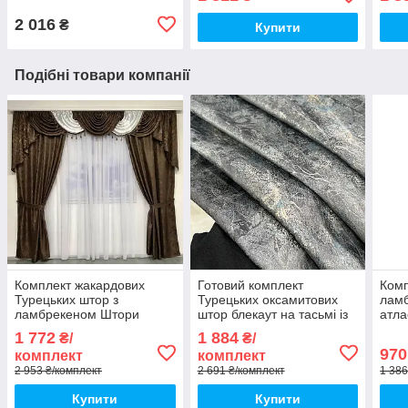
батист
2 016
₴
Купити
Подібні товари компанії
Комплект жакардових
Готовий комплект
Комп
Турецьких штор з
Турецьких оксамитових
лам
ламбрекеном Штори
штор блекаут на тасьмі із
атла
150х270 см (2 шт.) Колір
підхватами Розмір
жака
1 772
1 884
₴/
₴/
— Коричневий
150на270см Колір графіт
970
комплект
комплект
2 953 ₴/комплект
2 691 ₴/комплект
1 386
Купити
Купити