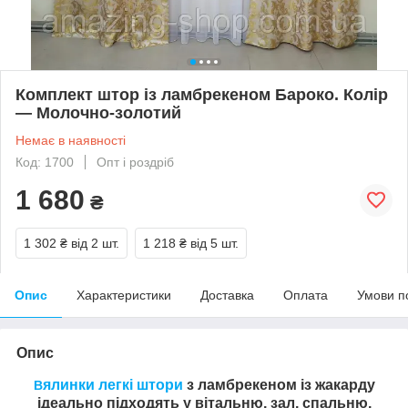
Комплект штор із ламбрекеном Бароко. Колір
— Молочно-золотий
Немає в наявності
Код: 1700
Опт і роздріб
1 680
₴
1 302 ₴
від 2 шт.
1 218 ₴
від 5 шт.
Опис
Характеристики
Доставка
Оплата
Умови п
Опис
ялинки легкі
штори
з ламбрекеном із жакарду
В
ідеально підходять у вітальню, зал, спальню,