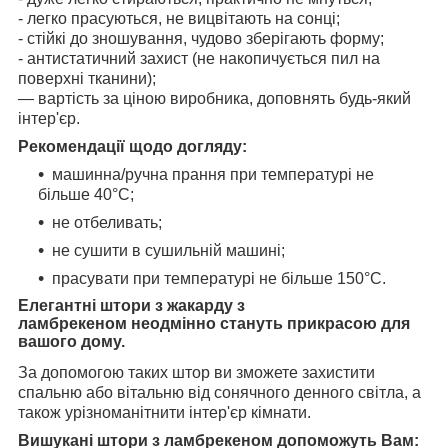
- легко прасуються, не вицвітають на сонці;
- стійкі до зношування, чудово зберігають форму;
- антистатичний захист (не накопичується пил на
поверхні тканини);
— вартість за ціною виробника, доповнять будь-який
інтер'єр.
Рекомендації щодо догляду:
машинна/ручна прання при температурі не
більше 40°C;
не отбеливать;
не сушити в сушильній машині;
прасувати при температурі не більше 150°C.
Елегантні штори з жакарду з
ламбрекеном неодмінно стануть прикрасою для
вашого дому.
За допомогою таких штор ви зможете захистити
спальню або вітальню від сонячного денного світла, а
також урізноманітнити інтер'єр кімнати.
Вишукані штори з ламбрекеном допоможуть Вам: