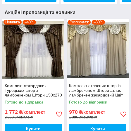
Акційні пропозиції та новинки
Новинка
–40%
Розпродаж
–30%
Комплект жакардових
Комплект атласних штор із
Турецьких штор з
ламбрекеном Штори атлас
ламбрекеном Штори 150х270
ламбрекен жакардовий Цвіт
см (2 шт.) Колір —
Бежевий
Готово до відправки
Готово до відправки
Коричневий
1 772
970
₴/комплект
₴/комплект
2 953 ₴/комплект
1 386 ₴/комплект
Купити
Купити