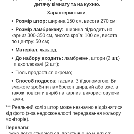
дитячу кімнату та на кухню.
Характеристики:
Розмір штор:
ширина 150 см, висота 270 см;
Розмір ламбрекену:
ширина підходить на
карниз 300-350 см, висота країв: 100 см, висота
по центру: 50 см;
Матеріал:
жакард;
До набору входить:
ламбрекен, штори (2 шт.)
і підхоплювачі (2 шт.);
Тюль продається окремо;
Способ подвеса:
тасьма. З її допомогою, Ви
зможете зробити ламбрекен ширший або вже, а
також повісити виріб на карниз, використовуючи
гачки.
*** Реальний колір штор може незначно відрізнятися
від фото (з-за недосконалості передавання кольору
моніторів).
Переваги:
- дуже легко стираються, практично не мнуться;