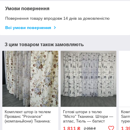
Умови повернення
Повернення товару впродовж 14 днів за домовленістю
Всі умови повернення
З цим товаром також замовляють
Комплект штор із тюлем
Готові штори з тюлю
Комп
Прованс "Provance"
"Місто" Тканина: Штори —
Sarm
(компаньйони) Тканина:
атлас, Тюль — батист
туре
Штори — атлас, Тюль —
Колі
1 811
1 3
₴
2 058 ₴