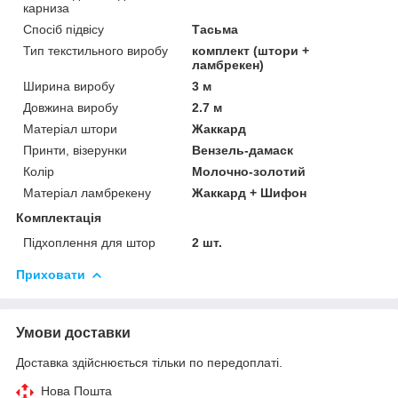
карниза
Спосіб підвісу
Тасьма
Тип текстильного виробу
комплект (штори +
ламбрекен)
Ширина виробу
3 м
Довжина виробу
2.7 м
Матеріал штори
Жаккард
Принти, візерунки
Вензель-дамаск
Колір
Молочно-золотий
Матеріал ламбрекену
Жаккард + Шифон
Комплектація
Підхоплення для штор
2 шт.
Приховати
Умови доставки
Доставка здійснюється тільки по передоплаті.
Нова Пошта