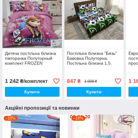
Дитяча постільна білизна
Постільна білизна "Бязь"
Евро
півторачка Полуторный
Бавовна Полуторна.
пост
комплект FROZEN
Постільна білизна 1,5.
прос
180х
біли
1 242
847
1 1
₴/комплект
₴
1 008 ₴
Купити
Купити
Акційні пропозиції та новинки
–18%
–18%