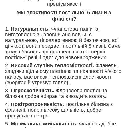
преміум'якості
Які властивості постільної білизни з
фланелі?
1.
Натуральність.
Фланелева тканина,
виготовлена з бавовни або вовни, є
натуральною, гіпоалергенною й безпечною, всі
ці якості вона передає і постільній білизні. Саме
тому з бавовняної фланелі шиють і перші
постільні речі, і одяг для новонароджених.
2.
Високий ступінь тепломісткості.
Фланель,
завдяки щільному плетінню та наявності м'якого
начосу, має високі теплозахисні властивості
(зберігає й утримує тепло).
3.
Гігроскопічність.
Фланелева постільна
білизна добре вбирає та виводить вологу.
4.
Повітропроникність.
Постільна білизна з
фланелі, попри високу щільність, добре
пропускає повітря.
5.
Мінімальна зминальність.
Фланель добре