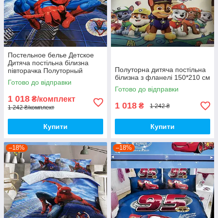
Постельное белье Детское
Дитяча постільна білизна
Полуторна дитяча постільна
півторачка Полуторный
білизна з фланелі 150*210 см
комплект.
Готово до відправки
Готово до відправки
1 018
₴/комплект
1 018
₴
1 242 ₴
1 242 ₴/комплект
Купити
Купити
–18%
–18%