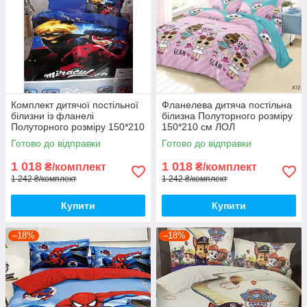
Комплект дитячої постільної
Фланелева дитяча постільна
білизни із фланелі
білизна Полуторного розміру
Полуторного розміру 150*210
150*210 см ЛОЛ
см
Готово до відправки
Готово до відправки
1 018
1 018
₴/комплект
₴/комплект
1 242 ₴/комплект
1 242 ₴/комплект
Купити
Купити
–18%
–18%