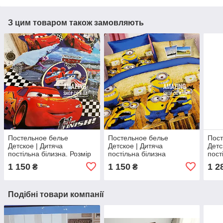
З цим товаром також замовляють
Постельное белье
Постельное белье
Пост
Детское | Дитяча
Детское | Дитяча
Детс
постільна білизна. Розмір
постільна білизна
пост
1,5. ⁇ Напівторний
півторачка | Полуторный
1,5.
1 150
1 150
1 2
₴
₴
комплект. Бавовна.
комплект. Бавовна.
комп
Подібні товари компанії