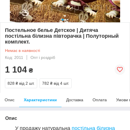
Постельное белье Детское | Дитяча
постільна білизна півторачка | Полуторный
комплект.
Немає в наявності
Код: 2011
Опт і роздріб
1 104
₴
828 ₴
від 2 шт.
782 ₴
від 4 шт.
Опис
Характеристики
Доставка
Оплата
Умови 
Опис
У продажу натуральна
постільна білизна