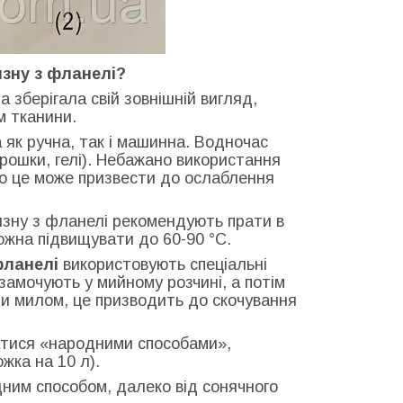
изну з фланелі?
 зберігала свій зовнішній вигляд,
м тканини.
як ручна, так і машинна. Водночас
рошки, гелі). Небажано використання
 що це може призвести до ослаблення
изну з фланелі рекомендують прати в
ожна підвищувати до 60-90 °C.
фланелі
використовують спеціальні
замочують у мийному розчині, а потім
ти милом, це призводить до скочування
тися «народними способами»,
жка на 10 л).
ним способом, далеко від сонячного