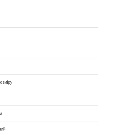
озміру
на
лий