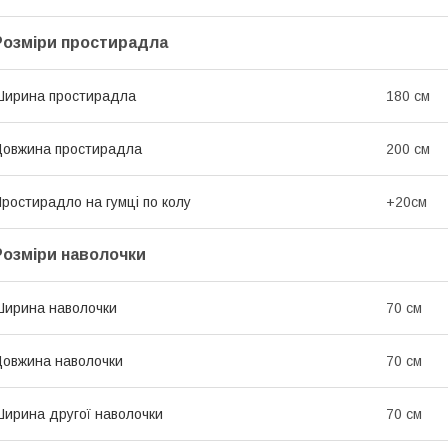
Розміри простирадла
ирина простирадла
180 см
овжина простирадла
200 см
ростирадло на гумці по колу
+20см
Розміри наволочки
ирина наволочки
70 см
овжина наволочки
70 см
ирина другої наволочки
70 см