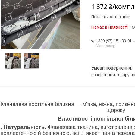
1 372 ₴/компл
Показати оптові ціни
Немає в наявності
О
+380 (97) 151-33-91
Менеджер
повернення товару п
Фланелева постільна білизна — м'яка, ніжна, приємна
щороку.
Властивості
постільної біл
1. Натуральність.
Фланелева тканина, виготовлена з
гіпоалергенною й безпечною, всі ці якості вона передає