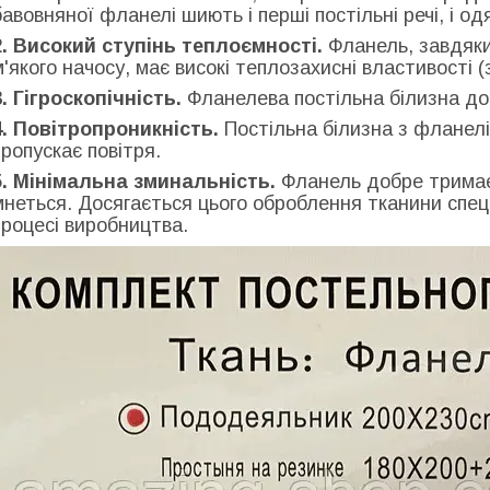
бавовняної фланелі шиють і перші постільні речі, і о
2. Високий ступінь теплоємності.
Фланель, завдяки
м'якого начосу, має високі теплозахисні властивості (
3. Гігроскопічність.
Фланелева постільна білизна до
4. Повітропроникність.
Постільна білизна з фланелі
пропускає повітря.
5. Мінімальна зминальність.
Фланель добре тримає
мнеться. Досягається цього оброблення тканини спе
процесі виробництва.