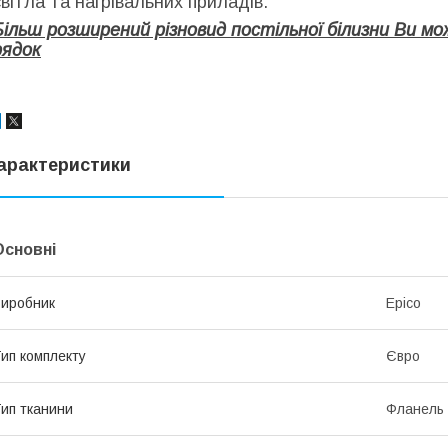
світла та нагрівальних приладів.
Більш розширений різновид постільної білизни Ви 
рядок
арактеристики
Основні
иробник
Epico
ип комплекту
Євро
ип тканини
Фланель