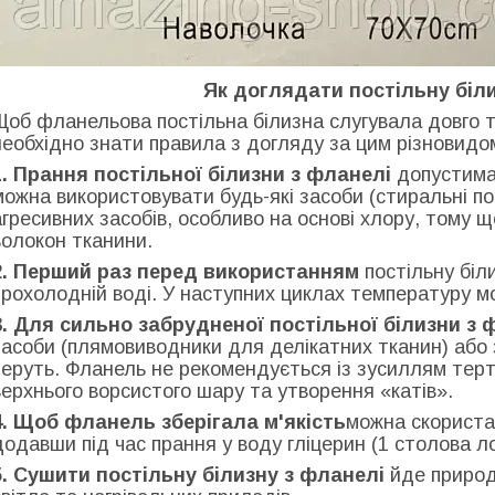
Як доглядати постільну біл
Щоб фланельова постільна білизна слугувала довго та
необхідно знати правила з догляду за цим різновидо
1. Прання постільної білизни з фланелі
допустима 
можна використовувати будь-які засоби (стиральні по
агресивних засобів, особливо на основі хлору, тому
волокон тканини.
2. Перший раз перед використанням
постільну біл
прохолодній воді. У наступних циклах температуру м
3. Для сильно забрудненої постільної білизни з 
засоби (плямовиводники для делікатних тканин) або 
перуть. Фланель не рекомендується із зусиллям тер
верхнього ворсистого шару та утворення «катів».
4. Щоб фланель зберігала м'якість
можна скориста
додавши під час прання у воду гліцерин (1 столова ло
5. Сушити постільну білизну з фланелі
йде природ