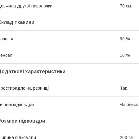
овжина другої наволочки
70 см
Склад тканини
авовна
90 %
енсел
10 %
Додаткові характеристики
ростирадло на резинці
Так
ишені підковдри
На блиск
Розміри підковдри
ирина підковдри
200 см