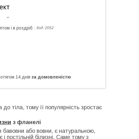
ект
птом і в роздріб
Код:
2052
ротягом 14 днів
за домовленістю
 до тіла, тому її популярність зростає
изни
з фланелі
 бавовни або вовни, є натуральною,
 і постільній білизні. Саме тому з