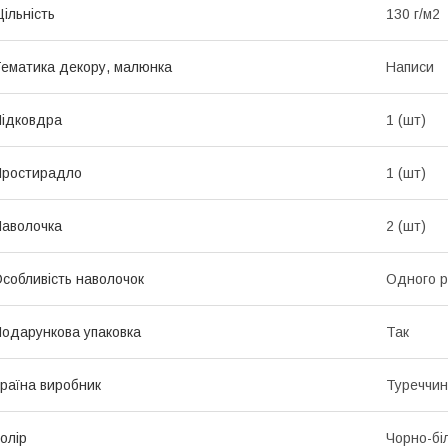
ільність
130 г/м2
ематика декору, малюнка
Написи
ідковдра
1 (шт)
Простирадло
1 (шт)
аволочка
2 (шт)
собливість наволочок
Одного р
одарункова упаковка
Так
раїна виробник
Туреччи
олір
Чорно-бі