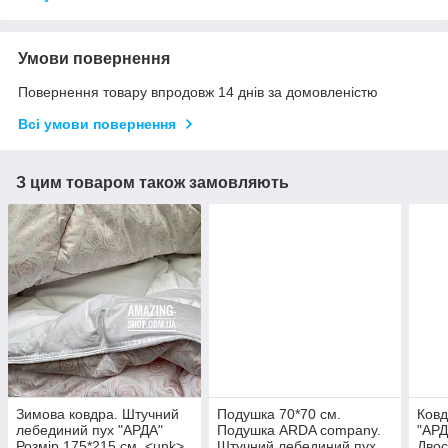
Умови повернення
Повернення товару впродовж 14 днів за домовленістю
Всі умови повернення
З цим товаром також замовляють
Зимова ковдра. Штучний
Подушка 70*70 см.
Ковд
лебединий пух "АРДА"
Подушка ARDA company.
"АРД
Розмір 175*215 см. <unk>
Штучний лебединий пух
Двос