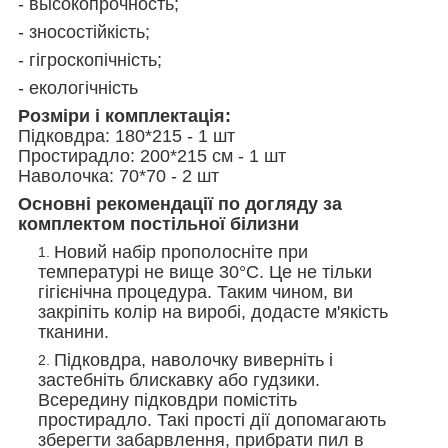
- высокопрочность;
- зносостійкість;
- гігроскопічність;
- екологічність
Розміри і комплектація:
Підковдра: 180*215 - 1 шт
Простирадло: 200*215 см - 1 шт
Наволочка: 70*70 - 2 шт
Основні рекомендації по догляду за
комплектом постільної білизни
Новий набір прополосніте при
температурі не вище 30°С. Це не тільки
гігієнічна процедура. Таким чином, ви
закріпіть колір на виробі, додасте м'якість
тканини.
Підковдра, наволочку виверніть і
застебніть блискавку або гудзики.
Всередину підковдри помістіть
простирадло. Такі прості дії допомагають
зберегти забарвлення, прибрати пил в