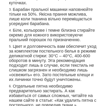
куточках.
Барабан пральної машинки наповнюйте
тільки на 50%. Якісна прання можлива,
лише коли тканина вільно переміщається
усередині барабана.
Біле, кольорове і темне білизна стирайте
окремо для кожного використовуючи
пральний порошок по призначенню.
Цвет и долговечность вам обеспечит уход
за комплектом постельного белья в режиме
деликатной стирки: 30°С – 40°С, 400-600
оборотов в минуту. Эта рекомендация
подходит лишь в случае, если текстиль не
слишком загрязнен и необходимо лишь
«освежить» его. Зато постельные клещи и
их личинки точно будут уничтожены.
Отдельные пятна необходимо
предварительно застирать. А как
избавиться от самых сложных, читайте на
нашем сайте в статье: «Как удалить пятна с
постельного, не повредив ткани.»