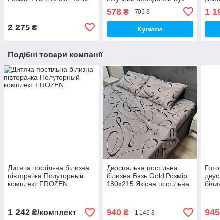
Тепла зимова килимка.
Ковд
578
1 1
₴
705 ₴
Стьо
хол
2 275
₴
Купити
Подібні товари компанії
Дитяча постільна білизна
Двоспальна постільна
Гото
півторачка Полуторный
білизна Бязь Gold Розмір
двус
комплект FROZEN
180х215 Якісна постільна
біли
білизна
двос
Якіс
1 242
940
945
₴/комплект
₴
1 146 ₴