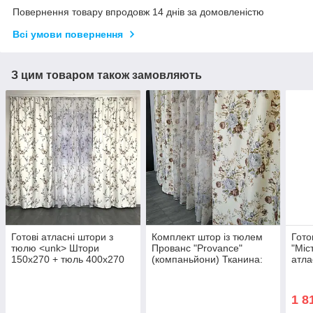
Повернення товару впродовж 14 днів за домовленістю
Всі умови повернення
З цим товаром також замовляють
Готові атласні штори з
Комплект штор із тюлем
Гото
тюлю <unk> Штори
Прованс "Provance"
"Міс
150x270 + тюль 400x270
(компаньйони) Тканина:
атла
<unk> Якісне шторі з тюлю
Штори — атлас, Тюль —
<unk> Штори та тюль у
батист
квіти <unk>
1 8