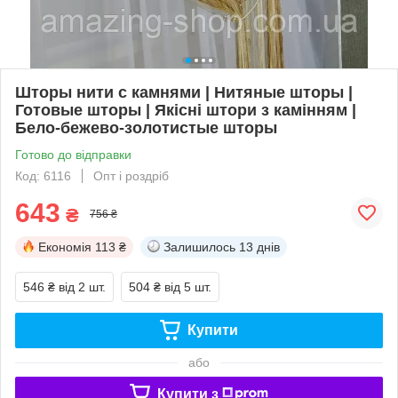
Шторы нити с камнями | Нитяные шторы |
Готовые шторы | Якісні штори з камінням |
Бело-бежево-золотистые шторы
Готово до відправки
Код: 6116
Опт і роздріб
643
₴
756 ₴
Економія
113 ₴
Залишилось
13 днів
546 ₴
від 2 шт.
504 ₴
від 5 шт.
Купити
або
Купити з