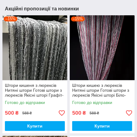
Акційні пропозиції та новинки
–15%
–15%
Штори кишеня з люрексів
Штори кишею з люрексів
Нитяні штори Готові штори з
Нитяні штори Готові штори з
люрексів Якісні шторі Графіт-
люрексів Якісні шторі Біло-
сіро-білі штори
сіро-бордові штори
Готово до відправки
Готово до відправки
500
500
₴
₴
588 ₴
588 ₴
Купити
Купити