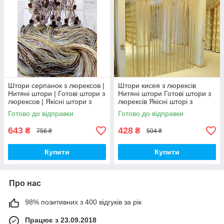
Штори серпанок з люрексов |
Штори кисея з люрексів
Нитяні штори | Готові штори з
Нитяні штори Готові штори з
люрексов | Якісні штори з
люрексів Якісні шторі з
люрексу | Кавові штори
люрексу Золотисті штори
Готово до відправки
Готово до відправки
643
428
₴
₴
756 ₴
504 ₴
Купити
Купити
Про нас
98% позитивних з 400 відгуків за рік
Працює з 23.09.2018