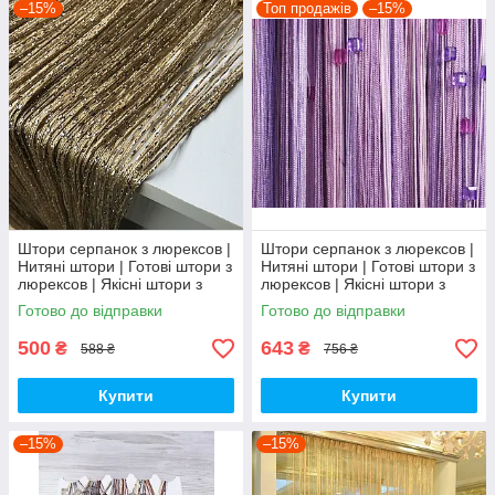
–15%
Топ продажів
–15%
Штори серпанок з люрексов |
Штори серпанок з люрексов |
Нитяні штори | Готові штори з
Нитяні штори | Готові штори з
люрексов | Якісні штори з
люрексов | Якісні штори з
люрексу | Білі штори
люрексу | Кавові штори
Готово до відправки
Готово до відправки
500
643
₴
₴
588 ₴
756 ₴
Купити
Купити
–15%
–15%