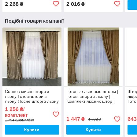
2 268
2 016
₴
₴
Подібні товари компанії
Сонцезахисні штори з
Готовые льняные шторы |
Штор
льону Готові штори з
Готові штори з льону |
люре
льону Якісне шторі з льону
Комплект якісних штор |
Гото
Кавові штори
Шторы с подхватами |
Якіс
1 256
₴/
Золотистые шторы
Каво
комплект
1 447
643
₴
1 702 ₴
1 794 ₴/комплект
Купити
Купити