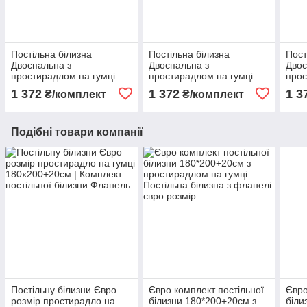
Постільна білизна
Постільна білизна
Пост
Двоспальна з
Двоспальна з
Двос
простирадлом на гумці
простирадлом на гумці
прос
160х200+20 Комплект
160х200+20 см Комплект
160х
1 372
1 372
1 3
₴/комплект
₴/комплект
постільної білизни
постільної білизни
пост
Фланель на гумі
Фланель на гумі
Флан
Подібні товари компанії
Постільну білизни Євро
Євро комплект постільної
Євро
розмір простирадло на
білизни 180*200+20см з
біли