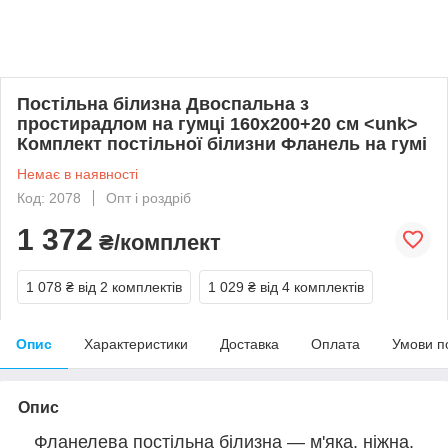
Постільна білизна Двоспальна з
простирадлом на гумці 160х200+20 см <unk>
Комплект постільної білизни Фланель на гумі
Немає в наявності
Код: 2078
Опт і роздріб
1 372
₴/комплект
1 078 ₴
від 2 комплектів
1 029 ₴
від 4 комплектів
Опис
Характеристики
Доставка
Оплата
Умови п
Опис
Фланелева постільна білизна — м'яка, ніжна,