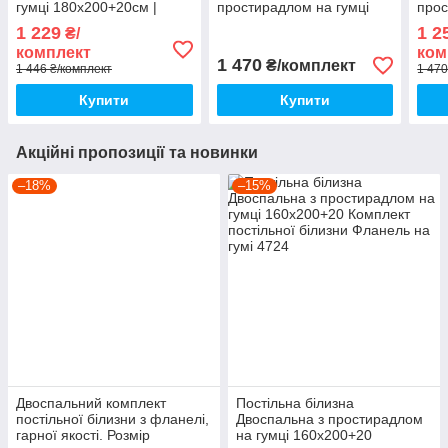
гумці 180х200+20см |
простирадлом на гумці
прос
Комплект постільної
Постільна білизна з
Пост
1 229
1 2
₴/
білизни Фланель
фланелі євро розмір
флан
комплект
ком
1 470
₴/комплект
1 446 ₴/комплект
1 470
Купити
Купити
Акційні пропозиції та новинки
–18%
–15%
Двоспальний комплект
Постільна білизна
постільної білизни з фланелі,
Двоспальна з простирадлом
гарної якості. Розмір
на гумці 160х200+20