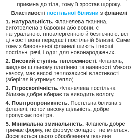
приємна до тіла, тому її зростає щороку.
Властивості
постільної білизни
з фланелі
1. Натуральність.
Фланелева тканина,
виготовлена з бавовни або вовни, є
натуральною, гіпоалергенною й безпечною, всі
ці якості вона передає і постільній білизні. Саме
тому з бавовняної фланелі шиють і перші
постільні речі, і одяг для новонароджених.
2. Високий ступінь теплоємності.
Фланель,
завдяки щільному плетінню та наявності м'якого
начосу, має високі теплозахисні властивості
(зберігає й утримує тепло).
3. Гігроскопічність.
Фланелева постільна
білизна добре вбирає та виводить вологу.
4. Повітропроникність.
Постільна білизна з
фланелі, попри високу щільність, добре
пропускає повітря.
5. Мінімальна зминальність.
Фланель добре
тримає форму, не формує складок і не мнеться.
Досягається цього обробленням тканини