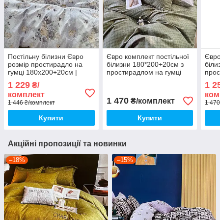
Постільну білизни Євро
Євро комплект постільної
Євро
розмір простирадло на
білизни 180*200+20см з
біли
гумці 180х200+20см |
простирадлом на гумці
прос
Комплект постільної
Постільна білизна з
Пост
1 229
1 2
₴/
білизни Фланель
фланелі євро розмір
флан
комплект
ком
1 470
₴/комплект
1 446 ₴/комплект
1 470
Купити
Купити
Акційні пропозиції та новинки
–18%
–15%