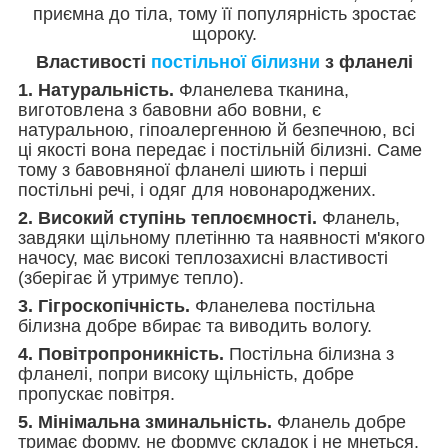
приємна до тіла, тому її популярність зростає
щороку.
Властивості
постільної білизни
з фланелі
1. Натуральність.
Фланелева тканина,
виготовлена з бавовни або вовни, є
натуральною, гіпоалергенною й безпечною, всі
ці якості вона передає і постільній білизні. Саме
тому з бавовняної фланелі шиють і перші
постільні речі, і одяг для новонароджених.
2. Високий ступінь теплоємності.
Фланель,
завдяки щільному плетінню та наявності м'якого
начосу, має високі теплозахисні властивості
(зберігає й утримує тепло).
3. Гігроскопічність.
Фланелева постільна
білизна добре вбирає та виводить вологу.
4. Повітропроникність.
Постільна білизна з
фланелі, попри високу щільність, добре
пропускає повітря.
5. Мінімальна зминальність.
Фланель добре
тримає форму, не формує складок і не мнеться.