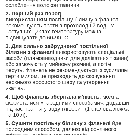
ослаблення волокон тканини.
2. Перший раз перед
використанням
постільну білизну з фланелі
рекомендують прати в прохолодній воді. У
наступних циклах температуру можна
підвищувати до 60-90 °C.
3. Для сильно забрудненої постільної
білизни з фланелі
використовують спеціальні
засоби (плямовиводники для делікатних тканин)
або замочують у мийному розчині, а потім
перуть. Фланель не рекомендується із зусиллям
терти милом, це призводить до скочування
верхнього ворсистого шару та утворення
«катів».
4. Щоб фланель зберігала м'якість
, можна
скористатися «народними способами», додавши
під час прання у воду гліцерин (1 столова ложка
на 10 л).
5. Сушити постільну білизну з фланелі
йде
природним способом, далеко від сонячного