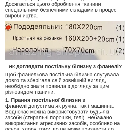
Досягається цього оброблення тканини
спеціальними безпечними складами в процесі
виробництва.
Як доглядати постільну білизну з фланелі?
Щоб фланельова постільна білизна слугувала
довго та зберігала свій зовнішній вигляд,
необхідно знати правила з догляду за цим
різновидом тканини.
1. Прання постільної білизни з
фланелі
допустима як ручна, так і машинна.
Водночас можна використовувати будь-які
засоби (стиральні порошки, гелі). Небажано
використання агресивних засобів, особливо на
основі хлору, тому що це може призвести до