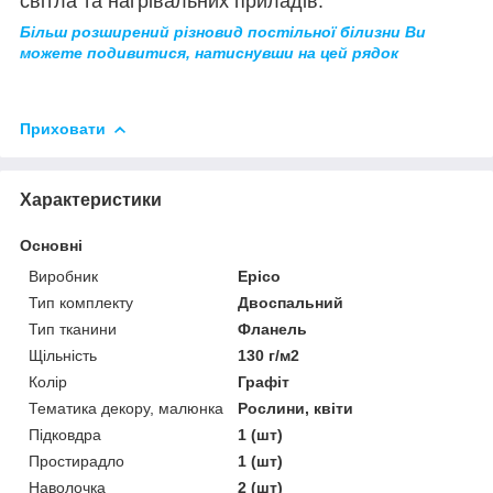
світла та нагрівальних приладів.
Більш розширений різновид постільної білизни Ви
можете подивитися, натиснувши на цей рядок
Приховати
Характеристики
Основні
Виробник
Epico
Тип комплекту
Двоспальний
Тип тканини
Фланель
Щільність
130 г/м2
Колір
Графіт
Тематика декору, малюнка
Рослини, квіти
Підковдра
1 (шт)
Простирадло
1 (шт)
Наволочка
2 (шт)