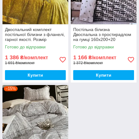
Двоспальний комплект
Постільна білизна
постільної білизни з фланелі,
Двоспальна з простирадлом
гарної якості. Розмір
на гумці 160х200+20
підковдри 180 на 220
Комплект постільної білизни
Готово до відправки
Готово до відправки
Фланель на гумі
1 386
1 166
₴/комплект
₴/комплект
1 691 ₴/комплект
1 372 ₴/комплект
Купити
Купити
–15%