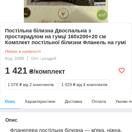
Постільна білизна Двоспальна з
простирадлом на гумці 160х200+20 см
Комплект постільної білизни Фланель на гумі
Немає в наявності
Код: 2089
Опт і роздріб
1 421
₴/комплект
1 078 ₴
від 2 комплектів
1 029 ₴
від 4 комплектів
Опис
Характеристики
Доставка
Оплата
Умови п
Опис
Фланелева постільна білизна — м'яка, ніжна,