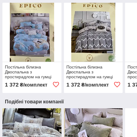
Постільна білизна
Постільна білизна
Пост
Двоспальна з
Двоспальна з
Двос
простирадлом на гумці
простирадлом на гумці
прос
160х200+20 Комплект
160х200+20 см Комплект
160х
1 372
1 372
1 3
₴/комплект
₴/комплект
постільної білизни
постільної білизни
пост
Фланель на гумі
Фланель на гумі
Флан
Подібні товари компанії