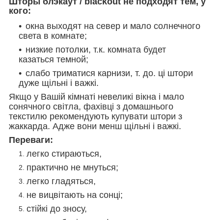
Шторы блэкаут / blackout не подходят тем, у
кого:
окна выходят на север и мало солнечного
света в комнате;
низкие потолки, т.к. комната будет
казаться темной;
слабо триматися карнизи, т. до. ці штори
дуже щільні і важкі.
Якщо у Вашій кімнаті невеликі вікна і мало
сонячного світла, фахівці з домашнього
текстилю рекомендують купувати штори з
жаккарда. Адже вони менш щільні і важкі.
Переваги:
легко стираються,
практично не мнуться;
легко гладяться,
не вицвітають на сонці;
стійкі до зносу,