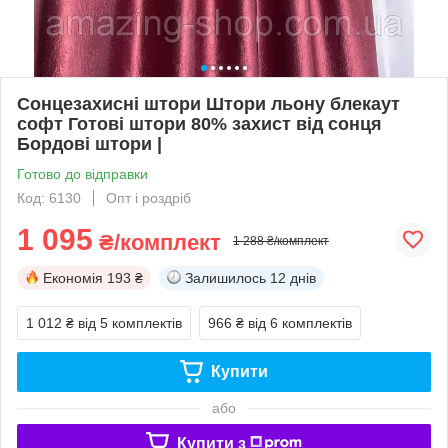
Сонцезахисні штори Штори льону блекаут
софт Готові штори 80% захист від сонця
Бордові штори |
Готово до відправки
Код: 6130
Опт і роздріб
1 095
₴/комплект
1 288 ₴/комплект
Економія
193 ₴
Залишилось
12 днів
1 012 ₴
від 5 комплектів
966 ₴
від 6 комплектів
Купити
або
Купити з