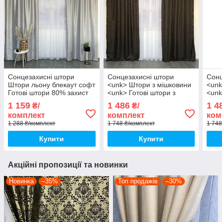
Сонцезахисні штори
Сонцезахисні штори
Сонц
Штори льону блекаут софт
<unk> Штори з мішковини
<unk
Готові штори 80% захист
<unk> Готові штори з
<unk
від сонця
льону <unk> 100% захист
льон
1 159
1 486
1 4
₴/
₴/
від сонця <unk> Коричневі
від 
комплект
комплект
ком
штори <unk>
штор
1 288 ₴/комплект
1 748 ₴/комплект
1 748
Купити
Купити
Акційні пропозиції та новинки
Новинка
–35%
Топ продажів
–30%