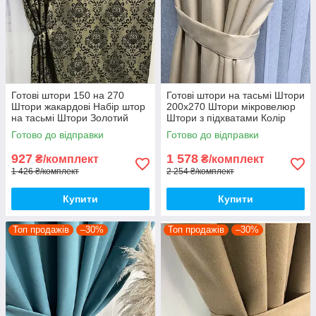
Готові штори 150 на 270
Готові штори на тасьмі Штори
Штори жакардові Набір штор
200х270 Штори мікровелюр
на тасьмі Штори Золотий
Штори з підхватами Колір
кремовий
Готово до відправки
Готово до відправки
927
1 578
₴/комплект
₴/комплект
1 426 ₴/комплект
2 254 ₴/комплект
Купити
Купити
Топ продажів
–30%
Топ продажів
–30%