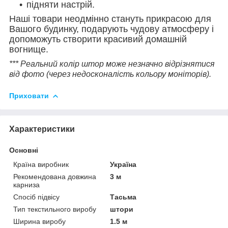
підняти настрій.
Наші товари неодмінно стануть прикрасою для
Вашого будинку, подарують чудову атмосферу і
допоможуть створити красивий домашній
вогнище.
*** Реальний колір штор може незначно відрізнятися
від фото (через недосконалість кольору моніторів).
Приховати
Характеристики
Основні
Країна виробник
Україна
Рекомендована довжина
3 м
карниза
Спосіб підвісу
Тасьма
Тип текстильного виробу
штори
Ширина виробу
1.5 м