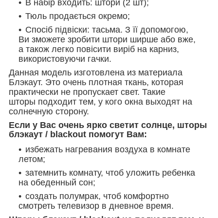
В набір входить: штори (2 шт);
Тюль продається окремо;
Спосіб підвіски: тасьма. З її допомогою,
Ви зможете зробити штори ширше або вже,
а також легко повісити виріб на карниз,
використовуючи гачки.
Данная модель изготовлена из материала
Блэкаут. Это очень плотная ткань, которая
практически не пропускает свет. Такие
шторы подходит тем, у кого окна выходят на
солнечную сторону.
Если у Вас очень ярко светит солнце, шторы
блэкаут / blackout помогут Вам:
избежать нагревания воздуха в комнате
летом;
затемнить комнату, чтоб уложить ребенка
на обеденный сон;
создать полумрак, чтоб комфортно
смотреть телевизор в дневное время.