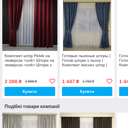
Комплект штор Petek на
Готовые льняные шторы |
Гото
люверсах <unk> Штори на
Готові штори з льону |
Гото
люверсах <unk> Штори з
Комплект якісних штор |
Комп
підхоплювачами <unk>
Шторы с подхватами |
Штор
Бордові штори з
Синие шторы
Зол
підхопами <unk>
2 268
1 447
1 4
₴
₴
2 668 ₴
1 702 ₴
Купити
Купити
Подібні товари компанії