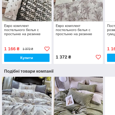
Евро комплект
Евро комплект
Пост
постельного белья с
постельного белья с
розм
простыню на резинке
простыню на резинке
гумц
180х200+20см остільна
180х200+20см Постільна
Комп
білизна Євро комплект
білизна Євро комплект
біли
1 166
1 1
₴
1 372 ₴
1 372
₴
Купити
Подібні товари компанії