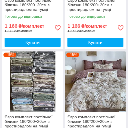
Євро комплект постільної
Євро комплект постільної
білизни 180*200+20см з
білизни 180*200+20см з
простирадлом на гумці
простирадлом на гумці
Постільна білизна з фланелі
Постільна білизна з фланелі
Готово до відправки
Готово до відправки
євро розмір
євро розмір
1 166
1 166
₴/комплект
₴/комплект
1 372 ₴/комплект
1 372 ₴/комплект
Купити
Купити
–15%
–15%
Євро комплект постільної
Євро комплект постільної
білизни 180*200+20см з
білизни 180*200+20см з
простирадлом на гумці
простирадлом на гумці