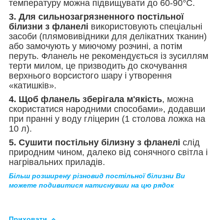
температуру можна підвищувати до 60-90°С.
3. Для сильнозагрязненного постільної
білизни з фланелі
використовують спеціальні
засоби (плямовивідники для делікатних тканин)
або замочують у миючому розчині, а потім
перуть. Фланель не рекомендується із зусиллям
терти милом, це призводить до скочування
верхнього ворсистого шару і утворення
«катишків».
4. Щоб фланель зберігала м'якість
, можна
скористатися народними способами», додавши
при пранні у воду гліцерин (1 столова ложка на
10 л).
5. Сушити постільну білизну з фланелі
слід
природним чином, далеко від сонячного світла і
нагрівальних приладів.
Більш розширену різновид постільної білизни Ви
можете подивитися натиснувши на цю рядок
Приховати