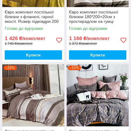
Євро комплект постільної
Євро комплект постільної
білизни з фланелі, гарної
білизни 180*200+20см з
якості. Розмір підковдри 200
простирадлом на гумці
на 220
Постільна білизна з фланелі
Готово до відправки
Готово до відправки
євро розмір
1 426
1 166
₴/комплект
₴/комплект
1 740 ₴/комплект
1 372 ₴/комплект
Купити
Купити
–15%
–15%