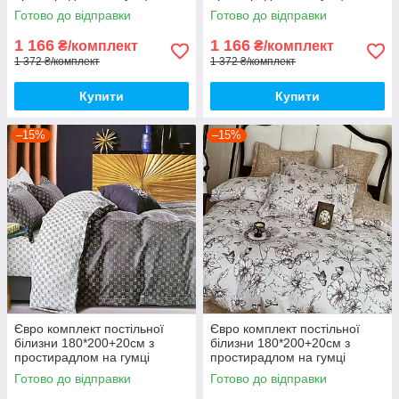
Постільна білизна з фланелі
Постільна білизна з фланелі
Готово до відправки
Готово до відправки
євро розмір
євро розмір
1 166
1 166
₴/комплект
₴/комплект
1 372 ₴/комплект
1 372 ₴/комплект
Купити
Купити
–15%
–15%
Євро комплект постільної
Євро комплект постільної
білизни 180*200+20см з
білизни 180*200+20см з
простирадлом на гумці
простирадлом на гумці
Постільна білизна з фланелі
Постільна білизна з фланелі
Готово до відправки
Готово до відправки
євро розмір
євро розмір