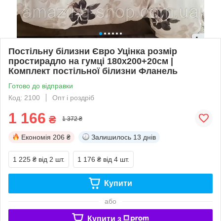
Постільну білизни Євро Уцінка розмір
простирадло на гумці 180х200+20см |
Комплект постільної білизни Фланель
Готово до відправки
Код: 2100
Опт і роздріб
1 166
₴
1 372 ₴
Економія
206 ₴
Залишилось
13 днів
1 225 ₴
від 2 шт.
1 176 ₴
від 4 шт.
Купити
або
Купити з