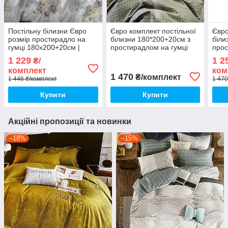
Постільну білизни Євро
Євро комплект постільної
Євро
розмір простирадло на
білизни 180*200+20см з
біли
гумці 180х200+20см |
простирадлом на гумці
прос
Комплект постільної
Постільна білизна з
Пост
1 229
1 2
₴/
білизни Фланель
фланелі євро розмір
флан
комплект
ком
1 470
₴/комплект
1 446 ₴/комплект
1 470
Купити
Купити
Акційні пропозиції та новинки
–18%
–15%