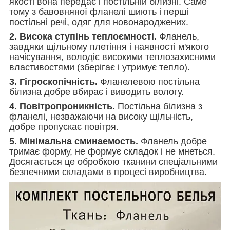
якості вона передає і постільній білизні. Саме
тому з бавовняної фланелі шиють і перші
постільні речі, одяг для новонароджених.
2. Висока ступінь теплоємності.
Фланель,
завдяки щільному плетіння і наявності м'якого
начісування, володіє високими теплозахисними
властивостями (зберігає і утримує тепло).
3. Гігроскопічність.
Фланелевою постільна
білизна добре вбирає і виводить вологу.
4. Повітропроникність.
Постільна білизна з
фланелі, незважаючи на високу щільність,
добре пропускає повітря.
5. Мінімальна сминаемость.
Фланель добре
тримає форму, не формує складок і не мнеться.
Досягається це обробкою тканини спеціальними
безпечними складами в процесі виробництва.