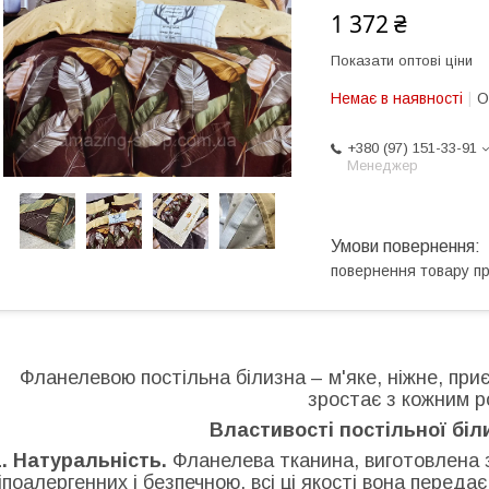
1 372 ₴
Показати оптові ціни
Немає в наявності
О
+380 (97) 151-33-91
Менеджер
повернення товару п
Фланелевою постільна білизна – м'яке, ніжне, приє
зростає з кожним р
Властивості постільної біл
1. Натуральність.
Фланелева тканина, виготовлена з
гіпоалергенних і безпечною, всі ці якості вона передає