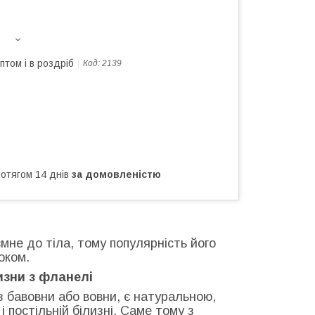
птом і в роздріб
Код:
2139
ротягом 14 днів
за домовленістю
мне до тіла, тому популярність його
оком.
изни з фланелі
 бавовни або вовни, є натуральною,
 і постільній білизні. Саме тому з