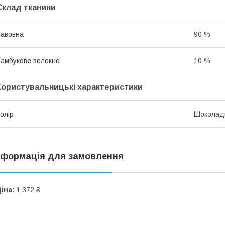
Склад тканини
авовна
90 %
амбукове волокно
10 %
Користувальницькі характеристики
олір
Шоколад
нформація для замовлення
іна:
1 372 ₴