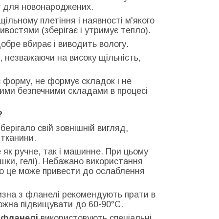
яг для новонароджених.
ільному плетіння і наявності м'якого
востями (зберігає і утримує тепло).
обре вбирає і виводить вологу.
, незважаючи на високу щільність,
форму, не формує складок і не
ними безпечними складами в процесі
?
ерігало свій зовнішній вигляд,
 тканини.
як ручне, так і машинне. При цьому
шки, гелі). Небажано використання
 що це може привести до ослаблення
изна з фланелі рекомендують прати в
ожна підвищувати до 60-90°С.
з фланелі
використовують спеціальні