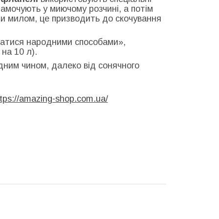
замочують у миючому розчині, а потім
ти милом, це призводить до скочування
татися народними способами»,
на 10 л).
дним чином, далеко від сонячного
tps://amazing-shop.com.ua/