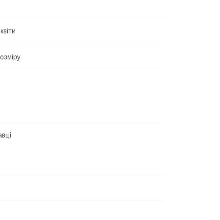
квіти
озміру
авці