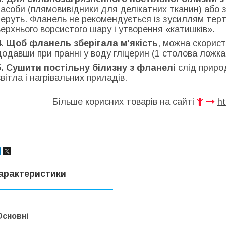
засоби (плямовивідники для делікатних тканин) або 
перуть. Фланель не рекомендується із зусиллям тер
верхнього ворсистого шару і утворення «катишків».
4. Щоб фланель зберігала м'якість
, можна скорис
додавши при пранні у воду гліцерин (1 столова ложка 
5. Сушити постільну білизну з фланелі
слід приро
світла і нагрівальних приладів.
Більше корисних товарів на сайті
ht
арактеристики
Основні