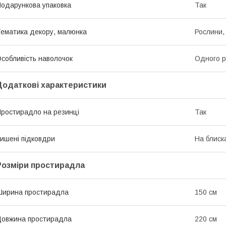
одарункова упаковка
Так
ематика декору, малюнка
Рослини, 
собливість наволочок
Одного р
Додаткові характеристики
ростирадло на резинці
Так
ишені підковдри
На блиск
Розміри простирадла
ирина простирадла
150 см
овжина простирадла
220 см