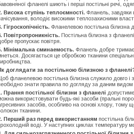
бавовняної фланелі шиють і перші постільні речі, од
2. Висока ступінь теплоємності.
Фланель, завдяки щ
начісування, володіє високими теплозахисними власти
3. Гігроскопічність.
Фланелевою постільна білизна д
4. Повітропроникність.
Постільна білизна з фланелі
добре пропускає повітря.
5. Мінімальна сминаемость.
Фланель добре тримає 
мнеться. Досягається це обробкою тканини спеціаль
виробництва.
Як доглядати за постільною білизною з фланелі
Щоб фланелевою постільна білизна служило довго і зб
необхідно знати правила по догляду за даним видом
1. Прання постільної білизни з фланелі
допустиме 
можна використовувати будь-які засоби (пральні поро
агресивних засобів, особливо на основі хлору, тому
волокон тканини.
2. Перший раз перед використанням
постільна біл
прохолодній воді. У наступних циклах температуру м
3. Для сильнозагрязненного постільної білизни 