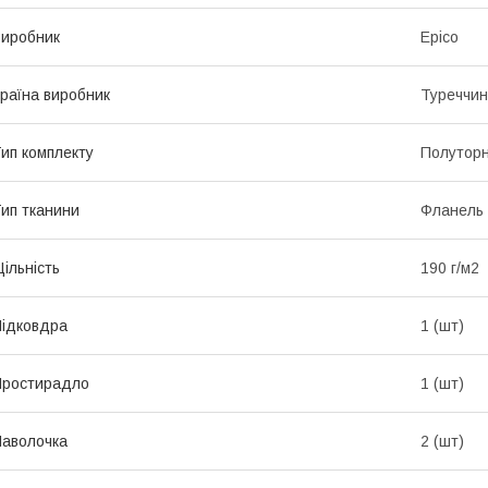
иробник
Epico
раїна виробник
Туреччи
ип комплекту
Полутор
ип тканини
Фланель
ільність
190 г/м2
ідковдра
1 (шт)
Простирадло
1 (шт)
аволочка
2 (шт)