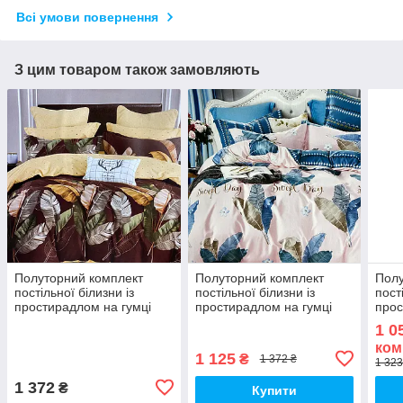
Всі умови повернення
З цим товаром також замовляють
Полуторний комплект
Полуторний комплект
Полу
постільної білизни із
постільної білизни із
пост
простирадлом на гумці
простирадлом на гумці
прос
150*220см. Постільна
150*220см. Постільна
150*
1 0
білизна з фланелі
білизна з фланелі
біли
ком
1 125
₴
1 372 ₴
1 323
1 372
₴
Купити