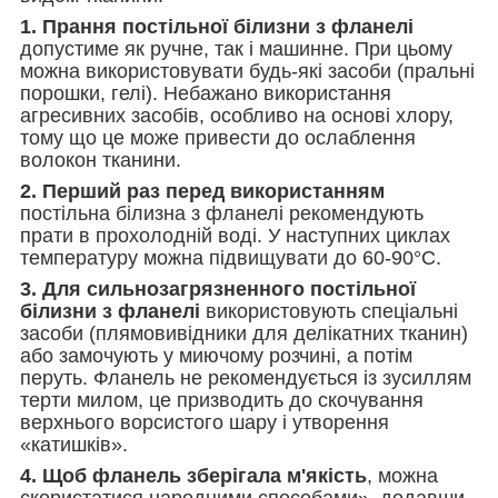
1. Прання постільної білизни з фланелі
допустиме як ручне, так і машинне. При цьому
можна використовувати будь-які засоби (пральні
порошки, гелі). Небажано використання
агресивних засобів, особливо на основі хлору,
тому що це може привести до ослаблення
волокон тканини.
2. Перший раз перед використанням
постільна білизна з фланелі рекомендують
прати в прохолодній воді. У наступних циклах
температуру можна підвищувати до 60-90°С.
3. Для сильнозагрязненного постільної
білизни з фланелі
використовують спеціальні
засоби (плямовивідники для делікатних тканин)
або замочують у миючому розчині, а потім
перуть. Фланель не рекомендується із зусиллям
терти милом, це призводить до скочування
верхнього ворсистого шару і утворення
«катишків».
4. Щоб фланель зберігала м'якість
, можна
скористатися народними способами», додавши