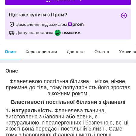
Що таке купити з Пром?
Замовлення під захистом
Доступна доставка
Опис
Характеристики
Доставка
Оплата
Умови п
Опис
Фланелевою постільна білизна – м'яке, ніжне,
приємне до тіла, тому популярність його зростає
з кожним роком.
Властивості постільної білизни з фланелі
1. Натуральність.
Фланелева тканина,
виготовлена з бавовни або вовни, є
натуральною, гіпоалергенних і безпечною, всі ці
якості вона передає і постільній білизні. Саме
тому з бавовняної фланелі шиють і перші