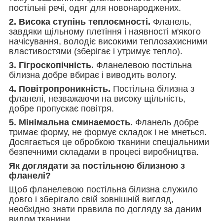
постільні речі, одяг для новонароджених.
2. Висока ступінь теплоємності.
Фланель,
завдяки щільному плетіння і наявності м'якого
начісування, володіє високими теплозахисними
властивостями (зберігає і утримує тепло).
3. Гігроскопічність.
Фланелевою постільна
білизна добре вбирає і виводить вологу.
4. Повітропроникність.
Постільна білизна з
фланелі, незважаючи на високу щільність,
добре пропускає повітря.
5. Мінімальна сминаемость.
Фланель добре
тримає форму, не формує складок і не мнеться.
Досягається це обробкою тканини спеціальними
безпечними складами в процесі виробництва.
Як доглядати за постільною білизною з
фланелі?
Щоб фланелевою постільна білизна служило
довго і зберігало свій зовнішній вигляд,
необхідно знати правила по догляду за даним
видом тканини.