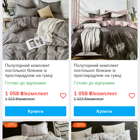
Полуторний комплект
Полуторний комплект
постільної білизни із
постільної білизни із
простирадлом на гумці
простирадлом на гумці
150*220см. Постільна білизна
150*220см. Постільна білизна
Готово до відправки
Готово до відправки
з фланелі
з фланелі
1 058
1 058
₴/комплект
₴/комплект
1 323 ₴/комплект
1 323 ₴/комплект
Купити
Купити
–20%
–20%