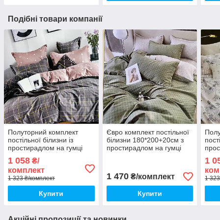
Подібні товари компанії
Полуторний комплект
Євро комплект постільної
Полу
постільної білизни із
білизни 180*200+20см з
пост
простирадлом на гумці
простирадлом на гумці
прос
150*220см. Постільна
Постільна білизна з
150*
1 058
1 0
₴/
білизна з фланелі
фланелі євро розмір
біли
комплект
ком
1 470
₴/комплект
1 323 ₴/комплект
1 323
Купити
Купити
Акційні пропозиції та новинки