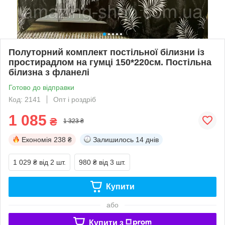
Полуторний комплект постільної білизни із
простирадлом на гумці 150*220см. Постільна
білизна з фланелі
Готово до відправки
Код: 2141
Опт і роздріб
1 085
₴
1 323 ₴
Економія
238 ₴
Залишилось
14 днів
1 029 ₴
від 2 шт.
980 ₴
від 3 шт.
Купити
або
Купити з