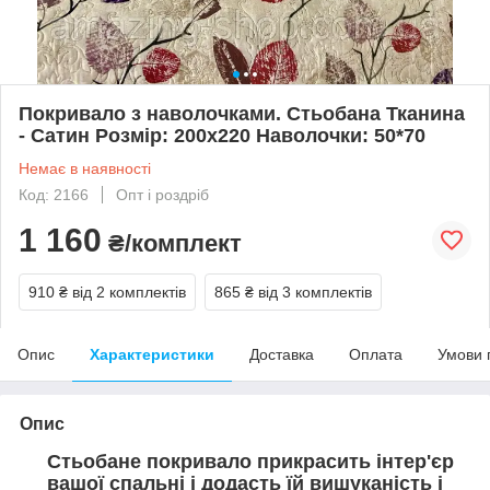
Покривало з наволочками. Стьобана Тканина
- Сатин Розмір: 200х220 Наволочки: 50*70
Немає в наявності
Код: 2166
Опт і роздріб
1 160
₴/комплект
910 ₴
від 2 комплектів
865 ₴
від 3 комплектів
Опис
Характеристики
Доставка
Оплата
Умови 
Опис
Стьобане покривало прикрасить інтер'єр
вашої спальні і додасть їй вишуканість і