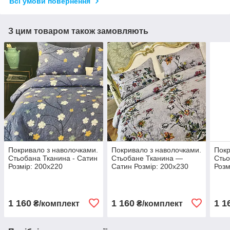
Всі умови повернення
З цим товаром також замовляють
Покривало з наволочками.
Покривало з наволочками.
Покр
Стьобана Тканина - Сатин
Стьобане Тканина —
Стьо
Розмір: 200х220
Сатин Розмір: 200х230
Розм
Наволочки: 50*70
Наволочки: 50*70
Наво
1 160
1 160
1 1
₴/комплект
₴/комплект