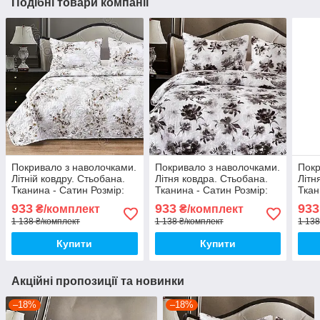
Подібні товари компанії
Покривало з наволочками.
Покривало з наволочками.
Покр
Літній ковдру. Стьобана.
Літня ковдра. Стьобана.
Літн
Тканина - Сатин Розмір:
Тканина - Сатин Розмір:
Ткан
200х220 Наволочки: 50*70
200х230 Наволочки: 50*70
200х
933
933
933
₴/комплект
₴/комплект
1 138 ₴/комплект
1 138 ₴/комплект
1 138
Купити
Купити
Акційні пропозиції та новинки
–18%
–18%