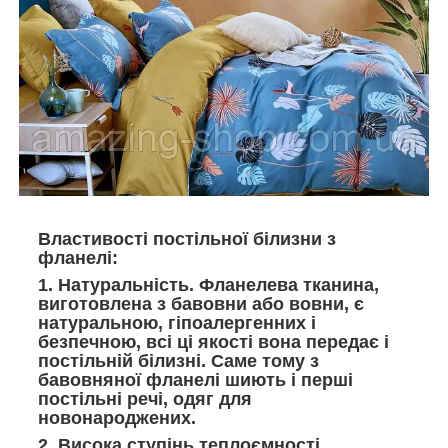
Властивості постільної білизни з
фланелі:
1. Натуральність.
Фланелева тканина,
виготовлена з бавовни або вовни, є
натуральною, гіпоалергенних і
безпечною, всі ці якості вона передає і
постільній білизні. Саме тому з
бавовняної фланелі шиють і перші
постільні речі, одяг для
новонароджених.
2. Висока ступінь теплоємності.