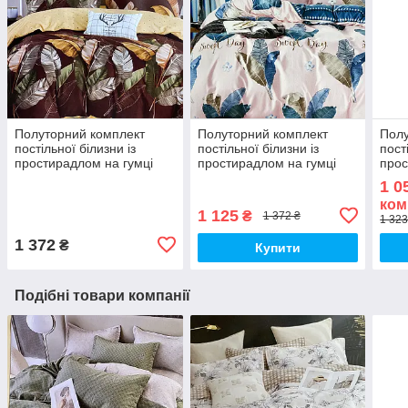
Полуторний комплект
Полуторний комплект
Полу
постільної білизни із
постільної білизни із
пост
простирадлом на гумці
простирадлом на гумці
прос
150*220см. Постільна
150*220см. Постільна
150*
1 0
білизна з фланелі
білизна з фланелі
біли
ком
1 125
₴
1 372 ₴
1 323
1 372
₴
Купити
Подібні товари компанії