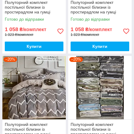
Полуторний комплект
Полуторний комплект
постільної білизни із
постільної білизни із
простирадлом на гумці
простирадлом на гумці
150*220см. Постільна білизна
150*220см. Постільна білизна
Готово до відправки
Готово до відправки
з фланелі
з фланелі
1 058
1 058
₴/комплект
₴/комплект
1 323 ₴/комплект
1 323 ₴/комплект
Купити
Купити
–20%
–20%
Полуторний комплект
Полуторний комплект
постільної білизни із
постільної білизни із
простирадлом на гумці
простирадлом на гумці