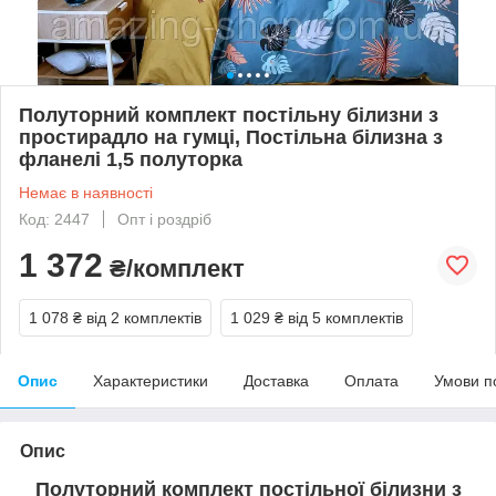
Полуторний комплект постільну білизни з
простирадло на гумці, Постільна білизна з
фланелі 1,5 полуторка
Немає в наявності
Код: 2447
Опт і роздріб
1 372
₴/комплект
1 078 ₴
від 2 комплектів
1 029 ₴
від 5 комплектів
Опис
Характеристики
Доставка
Оплата
Умови п
Опис
Полуторний комплект постільної білизни з