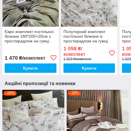
Євро комплект постільної
Полуторний комплект
Полу
білизни 180*200+20см з
постільної білизни із
пост
простирадлом на гумці
простирадлом на гумці
прос
Постільна білизна з
150*220см. Постільна
150*
1 058
1 0
₴/
фланелі євро розмір
білизна з фланелі
біли
комплект
ком
1 470
₴/комплект
1 323 ₴/комплект
1 323
Купити
Купити
Акційні пропозиції та новинки
–20%
–20%