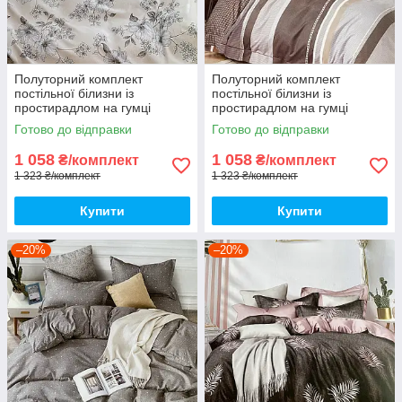
Полуторний комплект
Полуторний комплект
постільної білизни із
постільної білизни із
простирадлом на гумці
простирадлом на гумці
150*220см. Постільна білизна
150*220см. Постільна білизна
Готово до відправки
Готово до відправки
з фланелі
з фланелі
1 058
1 058
₴/комплект
₴/комплект
1 323 ₴/комплект
1 323 ₴/комплект
Купити
Купити
–20%
–20%