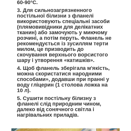
60-90°С.
3. Для сильнозагрязненного
постільної білизни з фланелі
використовують спеціальні засоби
(плямовивідники для делікатних
тканин) або замочують у миючому
розчині, а потім перуть. Фланель не
рекомендується із зусиллям терти
милом, це призводить до
скочування верхнього ворсистого
шару і утворення «катишків».
4. Щоб фланель зберігала м'якість
,
можна скористатися народними
способами», додавши при пранні у
воду гліцерин (1 столова ложка на
10 л).
5. Сушити постільну білизну з
фланелі
слід природним чином,
далеко від сонячного світла і
нагрівальних приладів.