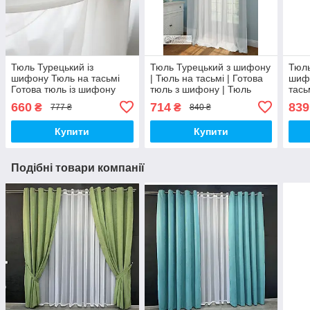
Тюль Турецький із
Тюль Турецький з шифону
Тюль
шифону Тюль на тасьмі
| Тюль на тасьмі | Готова
шиф
Готова тюль із шифону
тюль з шифону | Тюль
тась
Тюль 300x270 Гардина із
400x270 Гардина з
із ш
660
714
839
₴
₴
777 ₴
840 ₴
шифону Білий тюль
шифону Білий тюль
500x
шифо
Купити
Купити
Подібні товари компанії