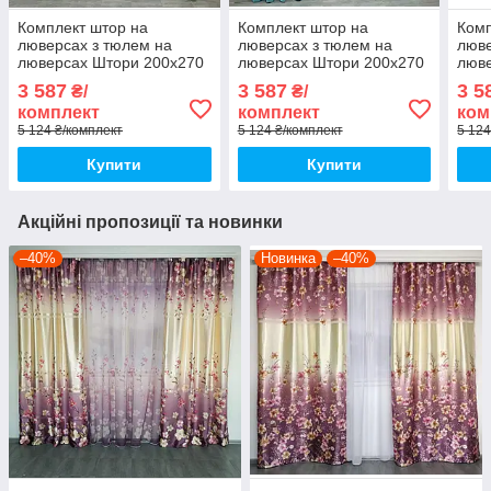
Комплект штор на
Комплект штор на
Комп
люверсах з тюлем на
люверсах з тюлем на
люве
люверсах Штори 200х270
люверсах Штори 200х270
люв
+ тюль 500х270 Штори з
+ тюль 500х270 Штори з
+ тю
3 587
3 587
3 5
₴/
₴/
підхопленнями Колір
підхопленнями Колір
підх
комплект
комплект
ком
Фісташковий
Бірюзовий
беж
5 124 ₴/комплект
5 124 ₴/комплект
5 124
Купити
Купити
Акційні пропозиції та новинки
–40%
Новинка
–40%