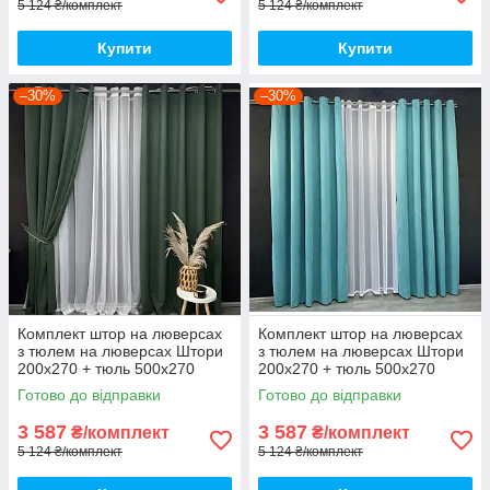
5 124 ₴/комплект
5 124 ₴/комплект
Купити
Купити
–30%
–30%
Комплект штор на люверсах
Комплект штор на люверсах
з тюлем на люверсах Штори
з тюлем на люверсах Штори
200х270 + тюль 500х270
200х270 + тюль 500х270
Штори з підхопленнями Коір
Штори з підхопленнями Колір
Готово до відправки
Готово до відправки
зелений
Бірюзовий
3 587
3 587
₴/комплект
₴/комплект
5 124 ₴/комплект
5 124 ₴/комплект