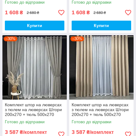
Готово до відправки
Готово до відправки
Оливковий
Коричневий
1 608
1 608
₴
₴
2 680 ₴
2 680 ₴
Купити
Купити
–30%
–30%
Комплект штор на люверсах
Комплект штор на люверсах
з тюлем на люверсах Штори
з тюлем на люверсах Штори
200х270 + тюль 500х270
200х270 + тюль 500х270
Штори з підхопленнями Коір
Штори з підхопленнями Коір
Готово до відправки
Готово до відправки
сіро бежевий
бежевий
3 587
3 587
₴/комплект
₴/комплект