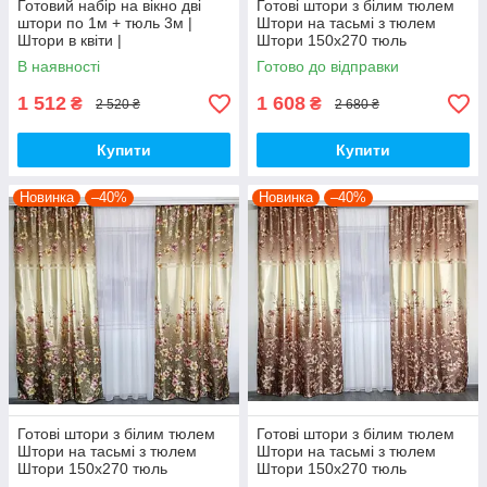
Готовий набір на вікно дві
Готові штори з білим тюлем
штори по 1м + тюль 3м |
Штори на тасьмі з тюлем
Штори в квіти |
Штори 150х270 тюль
400х270 Штори з тюлем-
В наявності
Готово до відправки
Бузковий
1 512
1 608
₴
₴
2 520 ₴
2 680 ₴
Купити
Купити
Новинка
–40%
Новинка
–40%
Готові штори з білим тюлем
Готові штори з білим тюлем
Штори на тасьмі з тюлем
Штори на тасьмі з тюлем
Штори 150х270 тюль
Штори 150х270 тюль
400х270 Штори з тюлем-
400х270 Штори з тюлем-