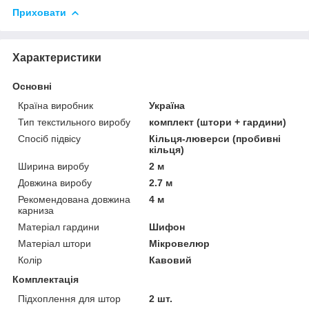
Приховати
Характеристики
Основні
Країна виробник
Україна
Тип текстильного виробу
комплект (штори + гардини)
Спосіб підвісу
Кільця-люверси (пробивні
кільця)
Ширина виробу
2 м
Довжина виробу
2.7 м
Рекомендована довжина
4 м
карниза
Матеріал гардини
Шифон
Матеріал штори
Мікровелюр
Колір
Кавовий
Комплектація
Підхоплення для штор
2 шт.