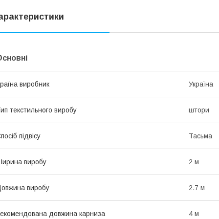
арактеристики
Основні
раїна виробник
Україна
ип текстильного виробу
штори
посіб підвісу
Тасьма
ирина виробу
2 м
овжина виробу
2.7 м
екомендована довжина карниза
4 м