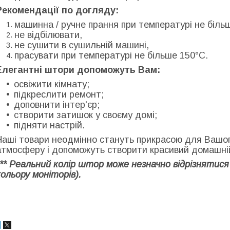
Рекомендації по догляду:
машинна / ручне прання при температурі не біль
не відбілювати,
не сушити в сушильній машині,
прасувати при температурі не більше 150°C.
Елегантні штори допоможуть Вам:
освіжити кімнату;
підкреслити ремонт;
доповнити інтер'єр;
створити затишок у своєму домі;
підняти настрій.
Наші товари неодмінно стануть прикрасою для Вашог
атмосферу і допоможуть створити красивий домашні
*** Реальний колір штор може незначно відрізнятися
кольору моніторів).