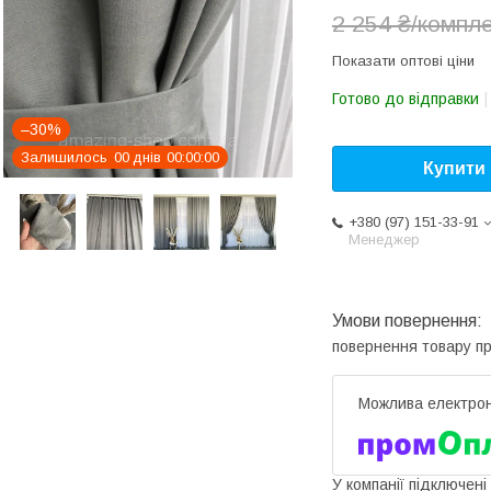
2 254 ₴/компл
Показати оптові ціни
Готово до відправки
–30%
Залишилось
0
0
днів
0
0
0
0
0
0
Купити
+380 (97) 151-33-91
Менеджер
повернення товару п
У компанії підключені