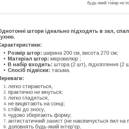
будь-який товар не п
Однотонні штори ідеально підходять в зал, спал
кухню.
Характеристики:
Розмір штор:
ширина 200 см, висота 270 см;
Матеріал штор:
мікровелюр
;
В набір входить:
штора (2 шт), підхоплення (2 ш
Спосіб підвіски:
тасьма.
Переваги:
легко стираються,
практично не мнуться;
легко гладяться,
не вицвітають на сонці;
стійкі до зносу,
чудово зберігають форму;
антистатичний захист (не накопичується пил на 
доповнять будь-який інтер'єр.