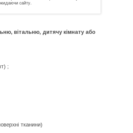
окидаючи сайту.
ьню, вітальню, дитячу кімнату або
т) ;
поверхні тканини)