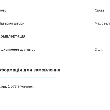
олір
Сірий
атеріал штори
Мікрове
Комплектація
ідхоплення для штор
2 шт.
нформація для замовлення
іна:
1 578 ₴/комплект