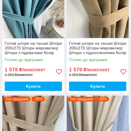
Готові штори на тасьмі Штори
Готові штори на тасьмі Штори
200х270 Штори мікровелюр
200х270 Штори мікровелюр
Штори з підхватами Колір
Штори з підхопленнями Колір
бірюзовий
Коричневий
Готово до відправки
Готово до відправки
1 578
1 578
₴/комплект
₴/комплект
2 254 ₴/комплект
2 254 ₴/комплект
Купити
Купити
Топ продажів
–30%
Топ продажів
–30%