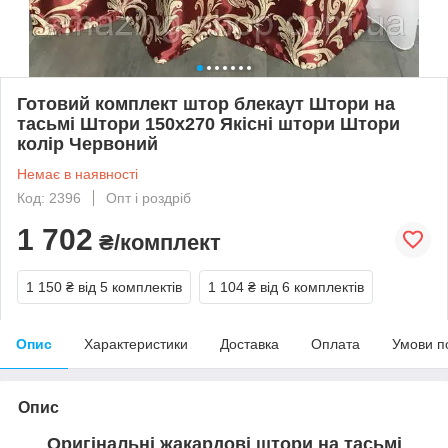
Готовий комплект штор блекаут Штори на
тасьмі Штори 150x270 Якісні штори Штори
колір Червоний
Немає в наявності
Код: 2396
Опт і роздріб
1 702
₴/комплект
1 150 ₴
від 5 комплектів
1 104 ₴
від 6 комплектів
Опис
Характеристики
Доставка
Оплата
Умови п
Опис
Оригінальні жакардові штори на тасьмі