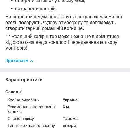
створити затишок у своєму домі;
покращити настрій.
Наші товари неодмінно стануть прикрасою для Вашої
оселі, подарують чудову атмосферу та допоможуть
створити гарний домашній вогнище.
*** Реальний колір штор може незначно відрізнятися
від фото (з-за недосконалості передавання кольору
моніторів).
Приховати
Характеристики
Основні
Країна виробник
Україна
Рекомендована довжина
3 м
карниза
Спосіб підвісу
Тасьма
Тип текстильного виробу
штори