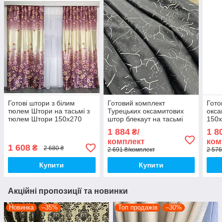
Готові штори з білим
Готовий комплект
Гото
тюлем Штори на тасьмі з
Турецьких оксамитових
окса
тюлем Штори 150х270
штор блекаут на тасьмі
150
тюль 400х270 Штори з
Розмір 150на270см Колір
окса
1 884
1 8
₴/
тюлем- Бузковий
антрацит
Штор
комплект
ком
Колі
1 608
₴
2 680 ₴
2 691 ₴/комплект
2 576
Купити
Купити
Акційні пропозиції та новинки
Новинка
–35%
Топ продажів
–30%