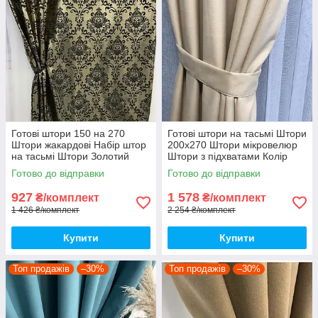
Готові штори 150 на 270
Готові штори на тасьмі Штори
Штори жакардові Набір штор
200х270 Штори мікровелюр
на тасьмі Штори Золотий
Штори з підхватами Колір
кремовий
Готово до відправки
Готово до відправки
927
1 578
₴/комплект
₴/комплект
1 426 ₴/комплект
2 254 ₴/комплект
Купити
Купити
Топ продажів
–30%
Топ продажів
–30%