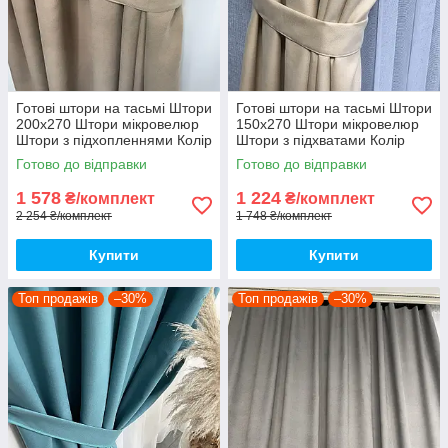
Готові штори на тасьмі Штори
Готові штори на тасьмі Штори
200х270 Штори мікровелюр
150х270 Штори мікровелюр
Штори з підхопленнями Колір
Штори з підхватами Колір
бежевий
кремовий
Готово до відправки
Готово до відправки
1 578
1 224
₴/комплект
₴/комплект
2 254 ₴/комплект
1 748 ₴/комплект
Купити
Купити
Топ продажів
–30%
Топ продажів
–30%