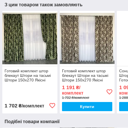
З цим товаром також замовляють
Готовий комплект штор
Готовий комплект штор
Сонц
блекаут Штори на тасьмі
блекаут Штори на тасьмі
Штор
Штори 150x270 Якісні
Штори 150x270 Якісні
Гото
штори Штори колір
штори Штори колір
від 
1 191
1 0
₴/
зелений
бежевий
комплект
ком
1 702 ₴/комплект
1 288
1 702
₴/комплект
Купити
Подібні товари компанії