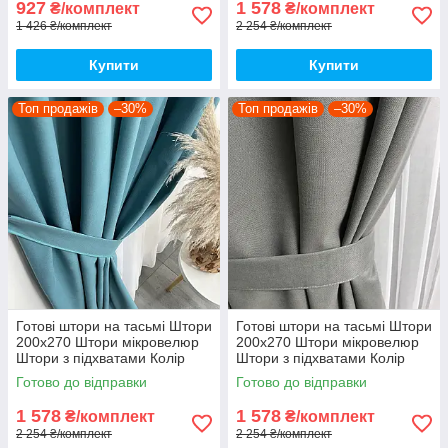
927
1 578
₴/комплект
₴/комплект
1 426 ₴/комплект
2 254 ₴/комплект
Купити
Купити
Топ продажів
–30%
Топ продажів
–30%
Готові штори на тасьмі Штори
Готові штори на тасьмі Штори
200х270 Штори мікровелюр
200х270 Штори мікровелюр
Штори з підхватами Колір
Штори з підхватами Колір
бірюзовий
Сірий
Готово до відправки
Готово до відправки
1 578
1 578
₴/комплект
₴/комплект
2 254 ₴/комплект
2 254 ₴/комплект