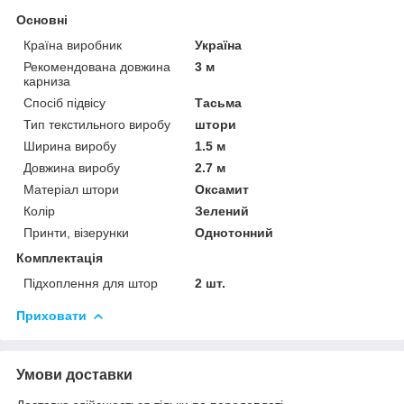
Основні
Країна виробник
Україна
Рекомендована довжина
3 м
карниза
Спосіб підвісу
Тасьма
Тип текстильного виробу
штори
Ширина виробу
1.5 м
Довжина виробу
2.7 м
Матеріал штори
Оксамит
Колір
Зелений
Принти, візерунки
Однотонний
Комплектація
Підхоплення для штор
2 шт.
Приховати
Умови доставки