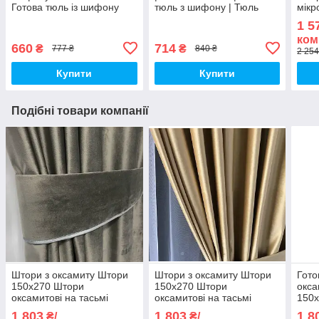
Готова тюль із шифону
тюль з шифону | Тюль
мікр
Тюль 300x270 Гардина із
400x270 Гардина з
підх
1 5
шифону Білий тюль
шифону Білий тюль
беж
ком
660
714
₴
₴
777 ₴
840 ₴
2 254
Купити
Купити
Подібні товари компанії
Штори з оксамиту Штори
Штори з оксамиту Штори
Гото
150х270 Штори
150х270 Штори
окса
оксамитові на тасьмі
оксамитові на тасьмі
150
Штори з підхопленнями
Штори з підхопленнями
окса
1 803
1 803
1 8
₴/
₴/