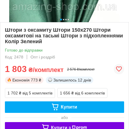
Штори з оксамиту Штори 150х270 Штори
оксамитові на тасьмі Штори з підхопленнями
Колір Зелений
Готово до відправки
Код: 2478
Опт і роздріб
1 803
₴/комплект
2 576 ₴/комплект
Економія
773 ₴
Залишилось
12 днів
1 702 ₴
від 5 комплектів
1 656 ₴
від 6 комплектів
Купити
або
Купити з