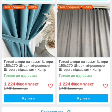
Топ продажів
–30%
Топ продажів
–30%
Готові штори на тасьмі Штори
Готові штори на тасьмі Штори
150х270 Штори мікровелюр
150х270 Штори мікровелюр
Штори з підхватами Колір
Штори з підхватами Колір
бірюзовий
Сірий
Готово до відправки
Готово до відправки
1 224
1 224
₴/комплект
₴/комплект
1 748 ₴/комплект
1 748 ₴/комплект
Купити
Купити
Показати ще