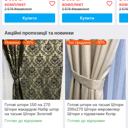
Колір Сірий
Колір золотистий
Штор
комплект
комплект
ком
Колі
2 576 ₴/комплект
2 576 ₴/комплект
2 576
Купити
Купити
Акційні пропозиції та новинки
Новинка
–35%
Топ продажів
–30%
Готові штори 150 на 270
Готові штори на тасьмі Штори
Штори жакардові Набір штор
200х270 Штори мікровелюр
на тасьмі Штори Золотий
Штори з підхватами Колір
кремовий
Готово до відправки
Готово до відправки