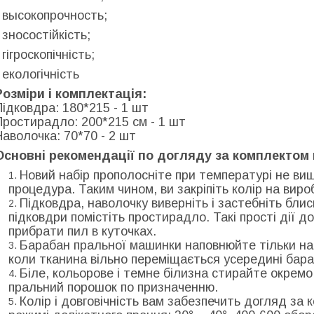
- высокопрочность;
- зносостійкість;
 гігроскопічність;
- екологічність
Розміри і комплектація:
Підковдра: 180*215 - 1 шт
Простирадло:
200*215
см - 1 шт
Наволочка: 70*70 - 2 шт
Основні рекомендації по догляду за комплектом 
Новий набір прополосніте при температурі не вище
процедура. Таким чином, ви закріпіть колір на виро
Підковдра, наволочку виверніть і застебніть бли
підковдри помістіть простирадло. Такі прості дії 
прибрати пил в куточках.
Барабан пральної машинки наповнюйте тільки на
коли тканина вільно переміщається усередині бара
Біле, кольорове і темне білизна стирайте окрем
пральний порошок по призначенню.
Колір і довговічність вам забезпечить догляд за 