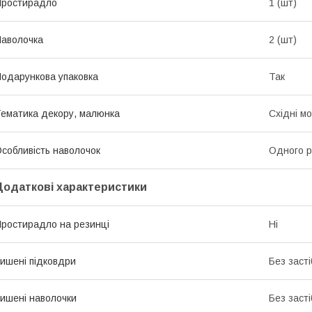
Простирадло
1 (шт)
аволочка
2 (шт)
одарункова упаковка
Так
ематика декору, малюнка
Східні м
собливість наволочок
Одного р
Додаткові характеристики
ростирадло на резинці
Ні
ишені підковдри
Без засті
ишені наволочки
Без засті