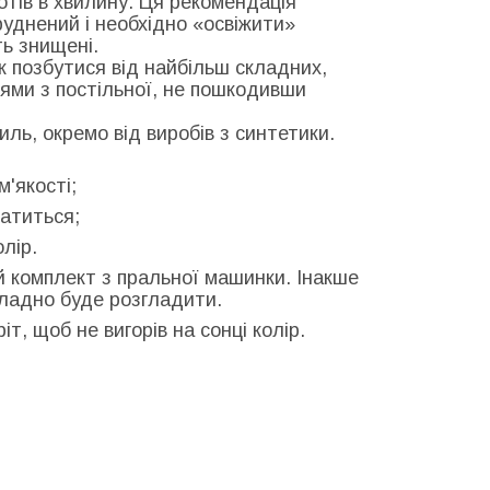
ротів в хвилину. Ця рекомендація
руднений і необхідно «освіжити»
ть знищені.
к позбутися від найбільш складних,
лями з постільної, не пошкодивши
ль, окремо від виробів з синтетики.
м'якості;
латиться;
олір.
й комплект з пральної машинки. Інакше
кладно буде розгладити.
т, щоб не вигорів на сонці колір.