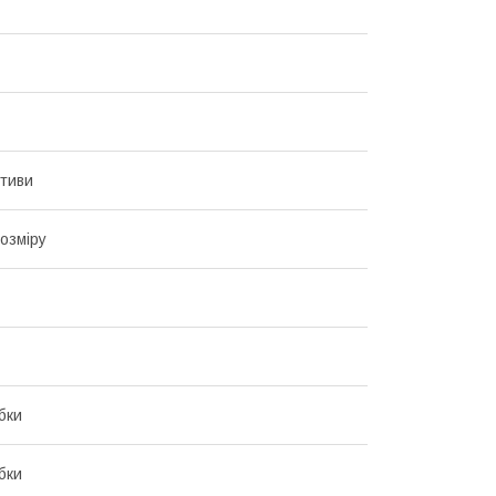
отиви
озміру
бки
бки