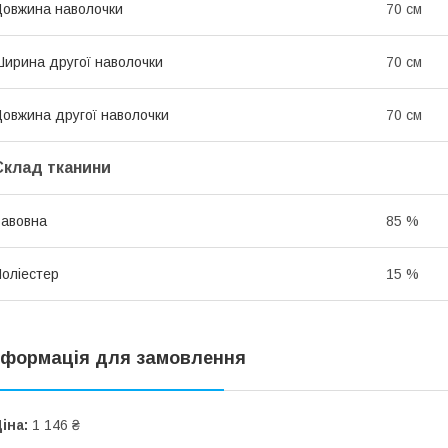
овжина наволочки
70 см
ирина другої наволочки
70 см
овжина другої наволочки
70 см
Склад тканини
авовна
85 %
оліестер
15 %
нформація для замовлення
іна:
1 146 ₴