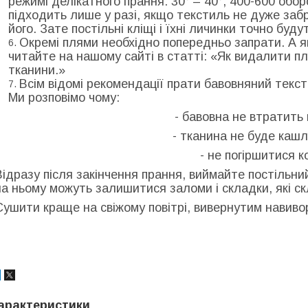
режимі делікатного прання: 30° – 40°, 400-600 обо
підходить лише у разі, якщо текстиль не дуже заб
його. Зате постільні кліщі і їхні личинки точно буду
Окремі плями необхідно попередньо запрати. А я
читайте на нашому сайті в статті: «Як видалити п
тканини.»
Всім відомі рекомендації прати бавовняний тексти
Ми розповімо чому:
- бавовна не втратить 
- тканина не буде каш
- не погіршитися к
Відразу після закінчення прання, виймайте постільни
на ньому можуть залишитися заломи і складки, які с
Сушити краще на свіжому повітрі, вивернутим навиворі
арактеристики