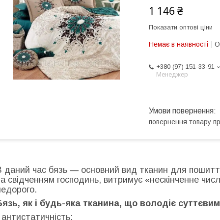
1 146 ₴
Показати оптові ціни
Немає в наявності
О
+380 (97) 151-33-91
Менеджер
повернення товару п
В даний час бязь — основний вид тканин для пошиття
за свідченням господинь, витримує «нескінченне числ
недорого.
Бязь, як і будь-яка тканина, що володіє суттєви
- антистатичність;