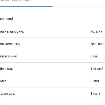
Основні
раїна виробник
Україна
ип комплекту
Двоспал
ип тканини
Бязь
ільність
140 г/м2
олір
Білий
ідковдра
1 (шт)