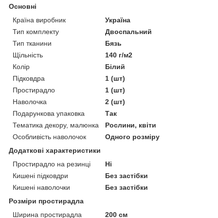
Основні
Країна виробник
Україна
Тип комплекту
Двоспальний
Тип тканини
Бязь
Щільність
140 г/м2
Колір
Білий
Підковдра
1 (шт)
Простирадло
1 (шт)
Наволочка
2 (шт)
Подарункова упаковка
Так
Тематика декору, малюнка
Рослини, квіти
Особливість наволочок
Одного розміру
Додаткові характеристики
Простирадло на резинці
Ні
Кишені підковдри
Без застібки
Кишені наволочки
Без застібки
Розміри простирадла
Ширина простирадла
200 см