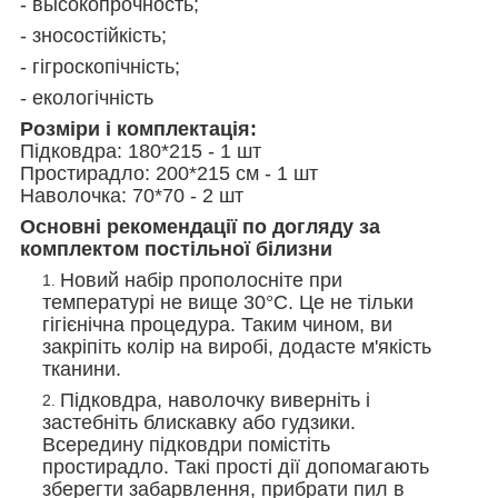
- высокопрочность;
- зносостійкість;
- гігроскопічність;
- екологічність
Розміри і комплектація:
Підковдра: 180*215 - 1 шт
Простирадло:
200*215
см - 1 шт
Наволочка: 70*70 - 2 шт
Основні рекомендації по догляду за
комплектом постільної білизни
Новий набір прополосніте при
температурі не вище 30°С. Це не тільки
гігієнічна процедура. Таким чином, ви
закріпіть колір на виробі, додасте м'якість
тканини.
Підковдра, наволочку виверніть і
застебніть блискавку або гудзики.
Всередину підковдри помістіть
простирадло. Такі прості дії допомагають
зберегти забарвлення, прибрати пил в