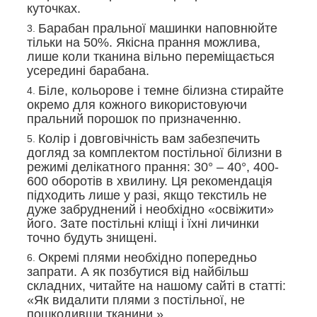
куточках.
Барабан пральної машинки наповнюйте
тільки на 50%. Якісна прання можлива,
лише коли тканина вільно переміщається
усередині барабана.
Біле, кольорове і темне білизна стирайте
окремо для кожного використовуючи
пральний порошок по призначенню.
Колір і довговічність вам забезпечить
догляд за комплектом постільної білизни в
режимі делікатного прання: 30° – 40°, 400-
600 оборотів в хвилину. Ця рекомендація
підходить лише у разі, якщо текстиль не
дуже забруднений і необхідно «освіжити»
його. Зате постільні кліщі і їхні личинки
точно будуть знищені.
Окремі плями необхідно попередньо
запрати. А як позбутися від найбільш
складних, читайте на нашому сайті в статті:
«Як видалити плями з постільної, не
пошкодивши тканини.»