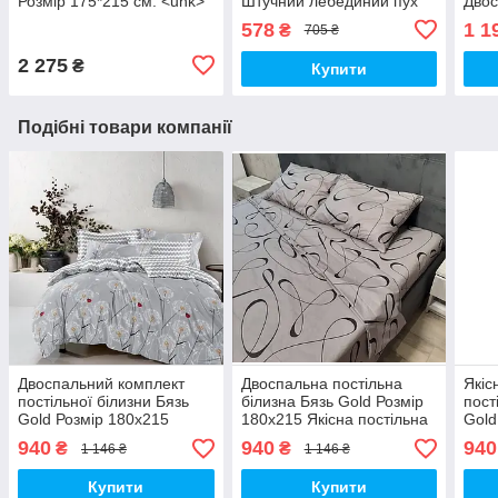
Розмір 175*215 см. <unk>
Штучний лебединий пух
Двос
Тепла зимова килимка.
Ковд
578
1 1
₴
705 ₴
Стьо
хол
2 275
₴
Купити
Подібні товари компанії
Двоспальний комплект
Двоспальна постільна
Якіс
постільної білизни Бязь
білизна Бязь Gold Розмір
пост
Gold Розмір 180х215
180х215 Якісна постільна
Gold
Якісна постільна білизна
білизна
Якіс
940
940
940
₴
₴
1 146 ₴
1 146 ₴
Купити
Купити