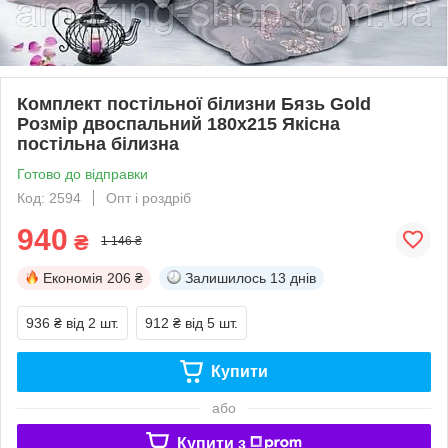
Комплект постільної білизни Бязь Gold
Розмір двоспальний 180х215 Якісна
постільна білизна
Готово до відправки
Код: 2594
Опт і роздріб
940
₴
1 146 ₴
Економія
206 ₴
Залишилось
13 днів
936 ₴
від 2 шт.
912 ₴
від 5 шт.
Купити
або
Купити з