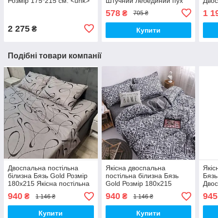
Розмір 175*215 см. <unk>
Штучний лебединий пух
Двос
Тепла зимова килимка.
Ковд
578
1 1
₴
705 ₴
Стьо
хол
2 275
₴
Купити
Подібні товари компанії
Двоспальна постільна
Якісна двоспальна
Якіс
білизна Бязь Gold Розмір
постільна білизна Бязь
Бязь
180х215 Якісна постільна
Gold Розмір 180х215
Двос
білизна
Якісна постільна білизна
940
940
945
₴
₴
1 146 ₴
1 146 ₴
Купити
Купити