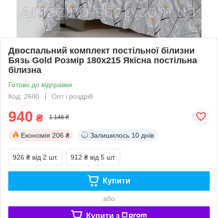
Двоспальний комплект постільної білизни
Бязь Gold Розмір 180х215 Якісна постільна
білизна
Готово до відправки
Код: 2600
Опт і роздріб
940
₴
1 146 ₴
Економія
206 ₴
Залишилось
10 днів
926 ₴
від 2 шт.
912 ₴
від 5 шт.
Купити
або
Купити з