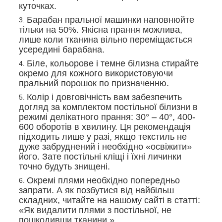
куточках.
Барабан пральної машинки наповнюйте
тільки на 50%. Якісна прання можлива,
лише коли тканина вільно переміщається
усередині барабана.
Біле, кольорове і темне білизна стирайте
окремо для кожного використовуючи
пральний порошок по призначенню.
Колір і довговічність вам забезпечить
догляд за комплектом постільної білизни в
режимі делікатного прання: 30° – 40°, 400-
600 оборотів в хвилину. Ця рекомендація
підходить лише у разі, якщо текстиль не
дуже забруднений і необхідно «освіжити»
його. Зате постільні кліщі і їхні личинки
точно будуть знищені.
Окремі плями необхідно попередньо
запрати. А як позбутися від найбільш
складних, читайте на нашому сайті в статті:
«Як видалити плями з постільної, не
пошкодивши тканини.»