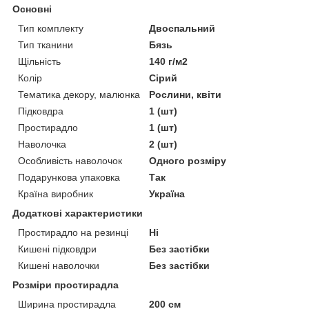
Основні
Тип комплекту
Двоспальний
Тип тканини
Бязь
Щільність
140 г/м2
Колір
Сірий
Тематика декору, малюнка
Рослини, квіти
Підковдра
1 (шт)
Простирадло
1 (шт)
Наволочка
2 (шт)
Особливість наволочок
Одного розміру
Подарункова упаковка
Так
Країна виробник
Україна
Додаткові характеристики
Простирадло на резинці
Ні
Кишені підковдри
Без застібки
Кишені наволочки
Без застібки
Розміри простирадла
Ширина простирадла
200 см