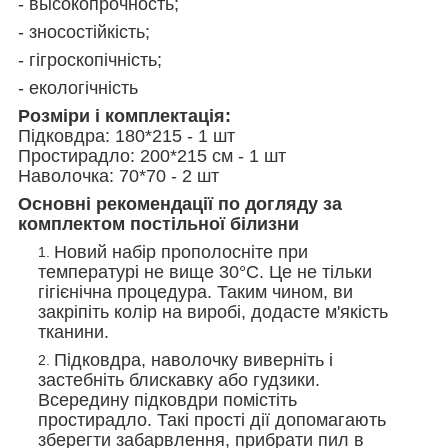
- высокопрочность;
- зносостійкість;
- гігроскопічність;
- екологічність
Розміри і комплектація:
Підковдра: 180*215 - 1 шт
Простирадло:
200*215
см - 1 шт
Наволочка: 70*70 - 2 шт
Основні рекомендації по догляду за
комплектом постільної білизни
Новий набір прополосніте при
температурі не вище 30°С. Це не тільки
гігієнічна процедура. Таким чином, ви
закріпіть колір на виробі, додасте м'якість
тканини.
Підковдра, наволочку виверніть і
застебніть блискавку або гудзики.
Всередину підковдри помістіть
простирадло. Такі прості дії допомагають
зберегти забарвлення, прибрати пил в