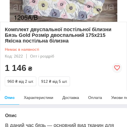
Комплект двуспальної постільної білизни
Бязь Gold Розмір двоспальний 175х215
Якісна постільна білизна
Немає в наявності
Код: 2622
Опт і роздріб
1 146
₴
960 ₴
від 2 шт.
912 ₴
від 5 шт.
Опис
Характеристики
Доставка
Оплата
Умови п
Опис
В даний час бязь — основний вид тканин для