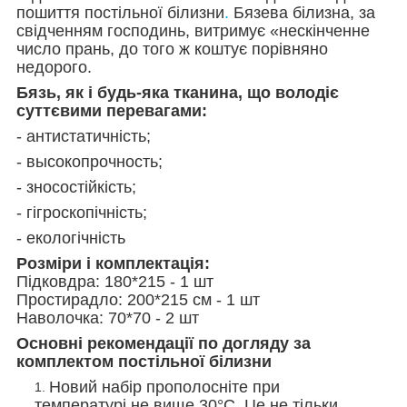
пошиття постільної білизни
.
Бязева білизна, за
свідченням господинь, витримує «нескінченне
число прань, до того ж коштує порівняно
недорого.
Бязь, як і будь-яка тканина, що володіє
суттєвими перевагами:
- антистатичність;
- высокопрочность;
- зносостійкість;
- гігроскопічність;
- екологічність
Розміри і комплектація:
Підковдра: 180*215 - 1 шт
Простирадло:
200*215
см - 1 шт
Наволочка: 70*70 - 2 шт
Основні рекомендації по догляду за
комплектом постільної білизни
Новий набір прополосніте при
температурі не вище 30°С. Це не тільки