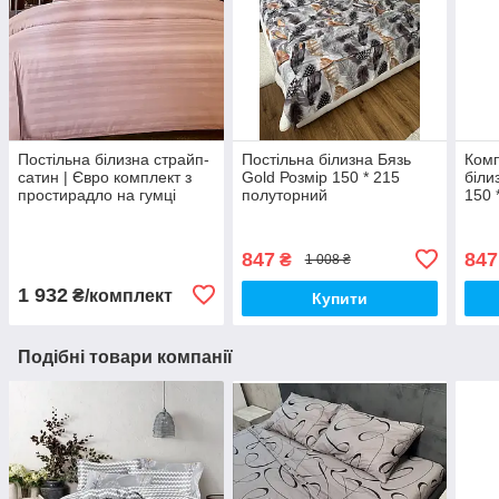
Постільна білизна страйп-
Постільна білизна Бязь
Комп
сатин | Євро комплект з
Gold Розмір 150 * 215
біли
простирадло на гумці
полуторний
150 
180*200+25см Тканина -
Бавовна
847
847
₴
1 008 ₴
1 932
₴/комплект
Купити
Подібні товари компанії