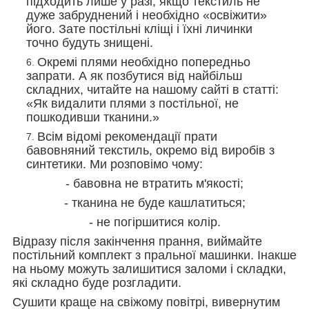
підходить лише у разі, якщо текстиль не
дуже забруднений і необхідно «освіжити»
його. Зате постільні кліщі і їхні личинки
точно будуть знищені.
Окремі плями необхідно попередньо
запрати. А як позбутися від найбільш
складних, читайте на нашому сайті в статті:
«Як видалити плями з постільної, не
пошкодивши тканини.»
Всім відомі рекомендації прати
бавовняний текстиль, окремо від виробів з
синтетики. Ми розповімо чому:
- бавовна не втратить м'якості;
- тканина не буде кашлатиться;
- не погіршитися колір.
Відразу після закінчення прання, виймайте
постільний комплект з пральної машинки. Інакше
на ньому можуть залишитися заломи і складки,
які складно буде розгладити.
Сушити краще на свіжому повітрі, вивернутим