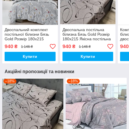
Двоспальний комплект
Двоспальна постільна
Комп
постільної білизни Бязь
білизна Бязь Gold Розмір
біли
Gold Розмір 180х215
180х215 Якісна постільна
двос
Якісна постільна білизна
білизна
Якіс
940
940
940
₴
₴
1 146 ₴
1 146 ₴
Купити
Купити
Акційні пропозиції та новинки
–18%
–18%