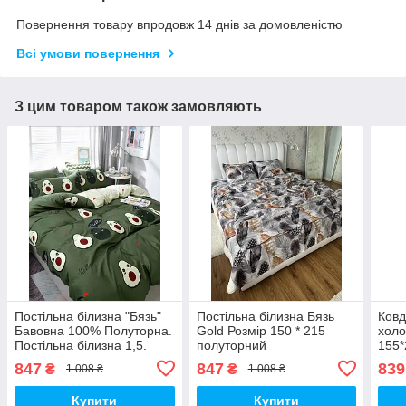
Повернення товару впродовж 14 днів за домовленістю
Всі умови повернення
З цим товаром також замовляють
Постільна білизна "Бязь"
Постільна білизна Бязь
Ковд
Бавовна 100% Полуторна.
Gold Розмір 150 * 215
холо
Постільна білизна 1,5.
полуторний
155*
нап
847
847
839
₴
₴
1 008 ₴
1 008 ₴
Стьо
Купити
Купити