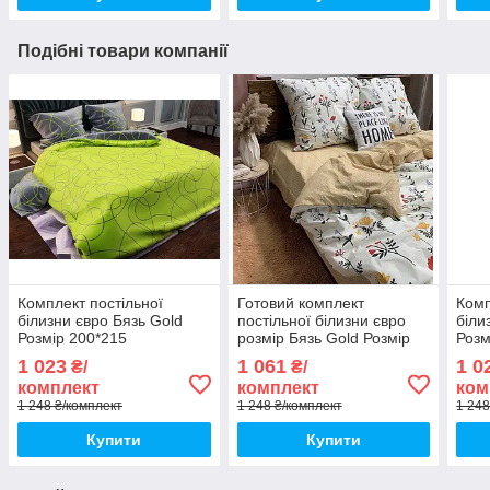
Подібні товари компанії
Комплект постільної
Готовий комплект
Комп
білизни євро Бязь Gold
постільної білизни євро
біли
Розмір 200*215
розмір Бязь Gold Розмір
Розм
200*215
1 023
1 061
1 0
₴/
₴/
комплект
комплект
ком
1 248 ₴/комплект
1 248 ₴/комплект
1 248
Купити
Купити