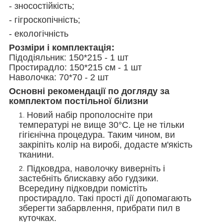
- зносостійкість;
- гігроскопічність;
- екологічність
Розміри і комплектація:
Підодіяльник: 150*215 - 1 шт
Простирадло: 150*215 см - 1 шт
Наволочка: 70*70 - 2 шт
Основні рекомендації по догляду за
комплектом постільної білизни
Новий набір прополосніте при
температурі не вище 30°С. Це не тільки
гігієнічна процедура. Таким чином, ви
закріпіть колір на виробі, додасте м'якість
тканини.
Підковдра, наволочку виверніть і
застебніть блискавку або гудзики.
Всередину підковдри помістіть
простирадло. Такі прості дії допомагають
зберегти забарвлення, прибрати пил в
куточках.