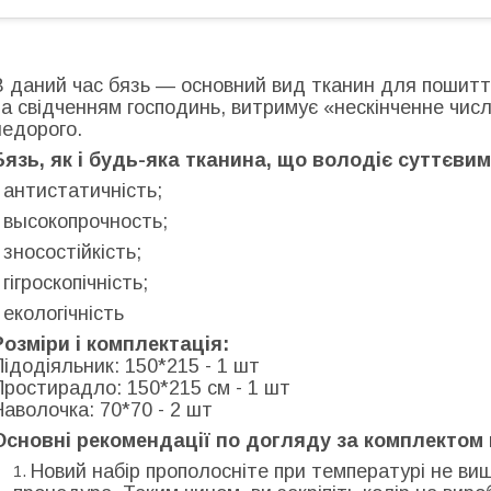
В даний час бязь — основний вид тканин для пошиття
за свідченням господинь, витримує «нескінченне числ
недорого.
Бязь, як і будь-яка тканина, що володіє суттєви
- антистатичність;
- высокопрочность;
- зносостійкість;
 гігроскопічність;
- екологічність
Розміри і комплектація:
Підодіяльник: 150*215 - 1 шт
Простирадло: 150*215 см - 1 шт
Наволочка: 70*70 - 2 шт
Основні рекомендації по догляду за комплектом 
Новий набір прополосніте при температурі не вище