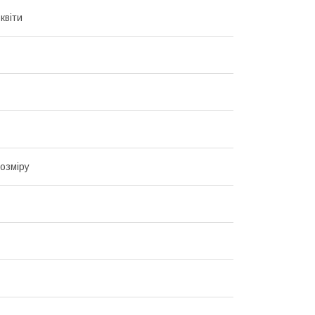
квіти
озміру