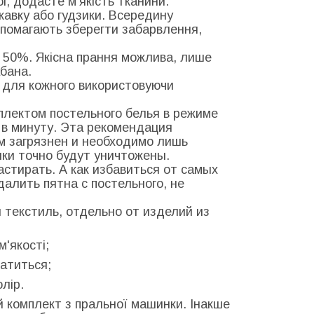
бі, додасте м'якість тканини.
скавку або гудзики. Всередину
допомагають зберегти забарвлення,
 50%. Якісна прання можлива, лише
бана.
о для кожного використовуючи
мплектом постельного белья в режиме
в в минуту. Эта рекомендация
м загрязнен и необходимо лишь
нки точно будут уничтожены.
стирать. А как избавиться от самых
далить пятна с постельного, не
 текстиль, отдельно от изделий из
м'якості;
латиться;
олір.
й комплект з пральної машинки. Інакше