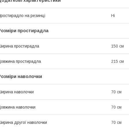
Додаткові характеристики
ростирадло на резинці
Ні
Розміри простирадла
ирина простирадла
150 см
овжина простирадла
215 см
Розміри наволочки
ирина наволочки
70 см
овжина наволочки
70 см
ирина другої наволочки
70 см