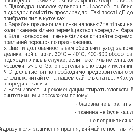
процедура. Таким чином, ви закріпіть колір на виро
Підковдра, наволочку виверніть і застебніть бли
підковдри помістіть простирадло. Такі прості дії 
прибрати пил в куточках.
Барабан пральної машинки наповнюйте тільки на
коли тканина вільно переміщається усередині бара
Біле, кольорове і темне білизна стирайте окрем
пральний порошок по призначенню.
Цвет и долговечность вам обеспечит уход за ко
деликатной стирки: 30°С – 40°С, 400-600 оборото
подходит лишь в случае, если текстиль не слишко
«освежить» его. Зато постельные клещи и их личи
Отдельные пятна необходимо предварительно за
сложных, читайте на нашем сайте в статье: «Как у
повредив ткани.»
Всем известны рекомендации стирать хлопковый
синтетики. Мы расскажем почему:
- бавовна не втратить 
- тканина не буде каш
- не погіршитися к
Відразу після закінчення прання, виймайте постільни