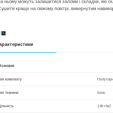
на ньому можуть залишитися заломи і складки, які с
Сушити краще на свіжому повітрі, вивернутим навиворі
арактеристики
Основні
ип комплекту
Полутор
ип тканини
Бязь
ільність
140 г/м2