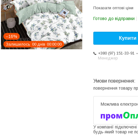
Показати оптові ціни
Готово до відправки
–16%
Купити
Залишилось
0
0
днів
0
0
0
0
0
0
+380 (97) 151-33-91
Менеджер
повернення товару п
У компанії підключені
будь-який товар не п