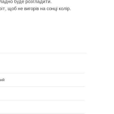
кладно буде розгладити.
т, щоб не вигорів на сонці колір.
ний