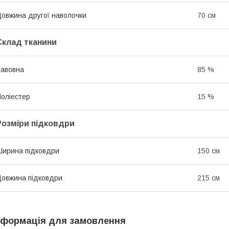
овжина другої наволочки
70 см
Склад тканини
авовна
85 %
оліестер
15 %
Розміри підковдри
ирина підковдри
150 см
овжина підковдри
215 см
нформація для замовлення