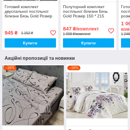
Готовий комплект
Полуторний комплект
Гото
двуспальної постільної
постільної білизни Бязь
пост
білизни Бязь Gold Розмір
Gold Розмір 150 * 215
розм
двоспальний 175х215
200*
1 0
Якісна постільна білизна
847
₴/комплект
ком
945
₴
1 152 ₴
1 008 ₴/комплект
1 248
Купити
Купити
Акційні пропозиції та новинки
–16%
–16%