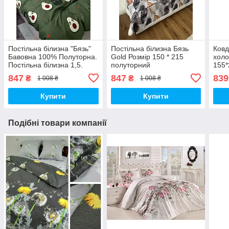
Постільна білизна "Бязь"
Постільна білизна Бязь
Ковд
Бавовна 100% Полуторна.
Gold Розмір 150 * 215
холо
Постільна білизна 1,5.
полуторний
155*
нап
847
847
839
₴
₴
1 008 ₴
1 008 ₴
Стьо
Купити
Купити
Подібні товари компанії