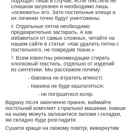
подходит лишь в случае, если текстиль не
слишком загрязнен и необходимо лишь
«освежить» его. Зато постельные клещи и
их личинки точно будут уничтожены.
Отдельные пятна необходимо
предварительно застирать. А как
избавиться от самых сложных, читайте на
нашем сайте в статье: «Как удалить пятна с
постельного, не повредив ткани.»
Всем известны рекомендации стирать
хлопковый текстиль, отдельно от изделий
из синтетики. Мы расскажем почему:
- бавовна не втратить м'якості;
- тканина не буде кашлатиться;
- не погіршитися колір.
Відразу після закінчення прання, виймайте
постільний комплект з пральної машинки. Інакше
на ньому можуть залишитися заломи і складки,
які складно буде розгладити.
Сушити краще на свіжому повітрі, вивернутим