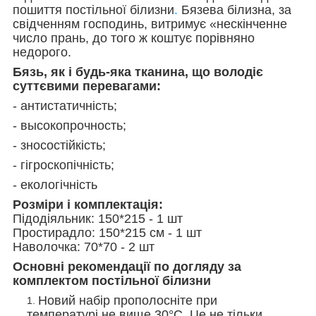
пошиття постільної білизни
.
Бязева білизна, за
свідченням господинь, витримує «нескінченне
число прань, до того ж коштує порівняно
недорого.
Бязь, як і будь-яка тканина, що володіє
суттєвими перевагами:
- антистатичність;
- высокопрочность;
- зносостійкість;
- гігроскопічність;
- екологічність
Розміри і комплектація:
Підодіяльник: 150*215 - 1 шт
Простирадло: 150*215 см - 1 шт
Наволочка: 70*70 - 2 шт
Основні рекомендації по догляду за
комплектом постільної білизни
Новий набір прополосніте при
температурі не вище 30°С. Це не тільки