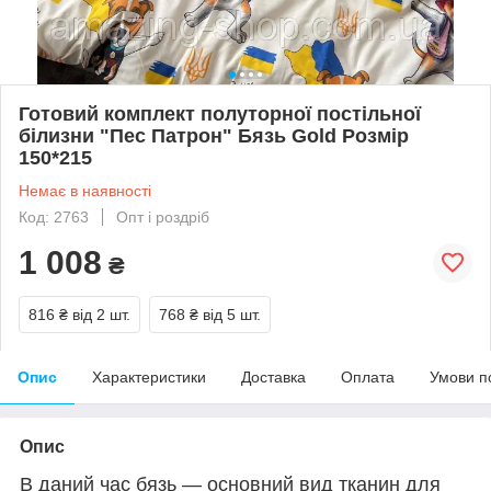
Готовий комплект полуторної постільної
білизни "Пес Патрон" Бязь Gold Розмір
150*215
Немає в наявності
Код: 2763
Опт і роздріб
1 008
₴
816 ₴
від 2 шт.
768 ₴
від 5 шт.
Опис
Характеристики
Доставка
Оплата
Умови п
Опис
В даний час бязь — основний вид тканин для