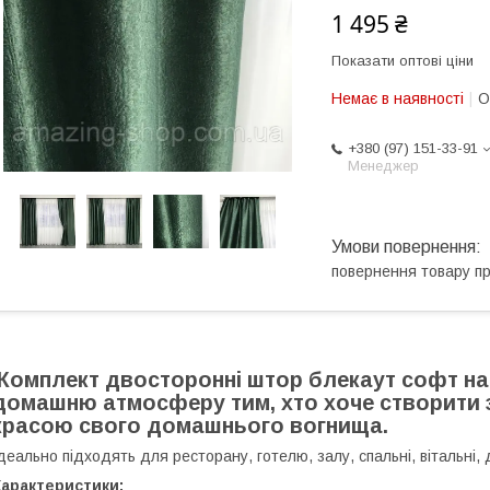
1 495 ₴
Показати оптові ціни
Немає в наявності
О
+380 (97) 151-33-91
Менеджер
повернення товару п
Комплект двосторонні штор блекаут софт на
домашню атмосферу тим, хто хоче створити 
красою свого домашнього вогнища.
деально підходять для ресторану, готелю, залу, спальні, вітальні, 
Характеристики: