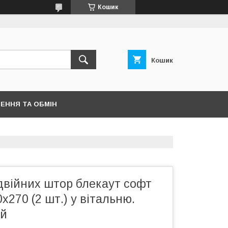
Кошик
Кошик
ЕННЯ ТА ОБМІН
двійних штор блекаут софт
х270 (2 шт.) у вітальню.
ий