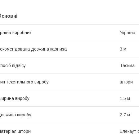
Основні
раїна виробник
Україна
екомендована довжина карниза
3 м
посіб підвісу
Тасьма
ип текстильного виробу
штори
ирина виробу
1.5 м
овжина виробу
2.7 м
атеріал штори
Блекаут 