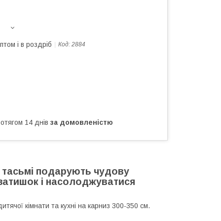
птом і в роздріб
Код:
2884
ротягом 14 днів
за домовленістю
 тасьмі подарують чудову
затишок і насолоджуватися
дитячої кімнати та кухні на карниз 300-350 см.