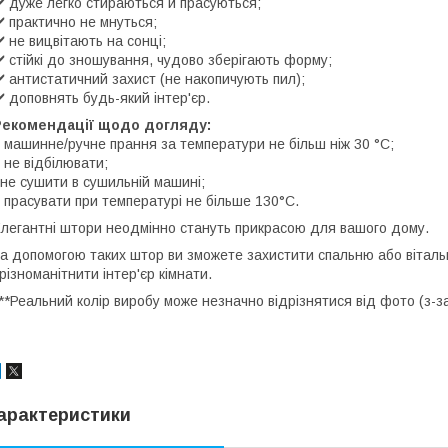
️ дуже легко стираються й прасуються;
️ практично не мнуться;
️ не вицвітають на сонці;
️ стійкі до зношування, чудово зберігають форму;
️ антистатичний захист (не накопичують пил);
️ доповнять будь-який інтер'єр.
Рекомендації щодо догляду:
️ машинне/ручне прання за температури не більш ніж 30 °C;
️ не відбілювати;
️не сушити в сушильній машині;
️ прасувати при температурі не більше 130°C.
легантні штори неодмінно стануть прикрасою для вашого дому.
а допомогою таких штор ви зможете захистити спальню або вітальн
різноманітнити інтер'єр кімнати.
**Реальний колір виробу може незначно відрізнятися від фото (з-
арактеристики