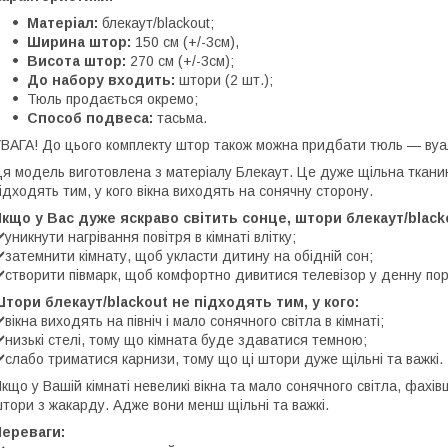
Матеріал:
блекаут/blackout;
Ширина штор:
150 см (+/-3см),
Висота штор:
270 см (+/-3см);
До набору входить:
штори (2 шт.);
Тюль продається окремо;
Способ подвеса:
тасьма.
ВАГА! До цього комплекту штор також можна придбати тюль — вуаль
я модель виготовлена з матеріалу Блекаут. Це дуже щільна тканина
ідходять тим, у кого вікна виходять на сонячну сторону.
кщо у Вас дуже яскраво світить сонце, штори блекаут/blac
️уникнути нагрівання повітря в кімнаті влітку;
️затемнити кімнату, щоб укласти дитину на обідній сон;
️створити півмарк, щоб комфортно дивитися телевізор у денну пор
тори блекаут/blackout не підходять тим, у кого:
️вікна виходять на північ і мало сонячного світла в кімнаті;
️низькі стелі, тому що кімната буде здаватися темною;
️слабо триматися карнизи, тому що ці штори дуже щільні та важкі.
кщо у Вашій кімнаті невеликі вікна та мало сонячного світла, фах
тори з жакарду. Адже вони менш щільні та важкі.
Переваги: