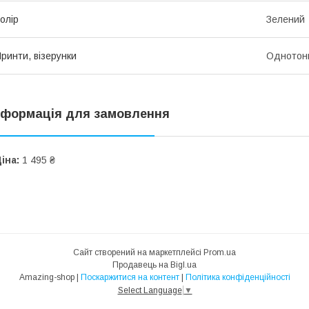
олір
Зелений
ринти, візерунки
Однотон
нформація для замовлення
іна:
1 495 ₴
Сайт створений на маркетплейсі
Prom.ua
Продавець на Bigl.ua
Amazing-shop |
Поскаржитися на контент
|
Політика конфіденційності
Select Language
▼