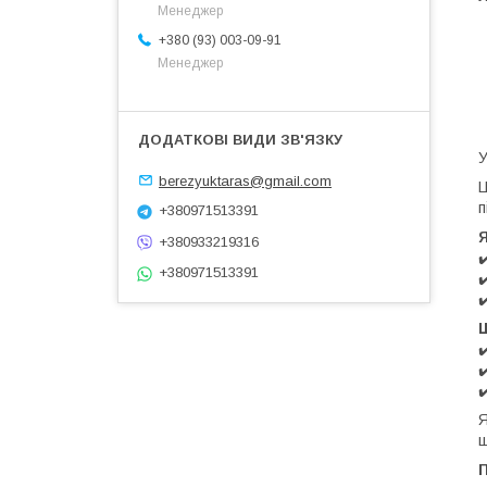
Менеджер
+380 (93) 003-09-91
Менеджер
У
berezyuktaras@gmail.com
Ц
п
+380971513391
Я
+380933219316
✔
+380971513391
✔
✔
Ш
✔
✔
✔
Я
ш