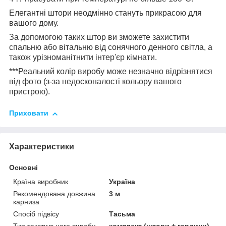
Елегантні штори неодмінно стануть прикрасою для
вашого дому.
За допомогою таких штор ви зможете захистити
спальню або вітальню від сонячного денного світла, а
також урізноманітнити інтер'єр кімнати.
***Реальний колір виробу може незначно відрізнятися
від фото (з-за недосконалості кольору вашого
пристрою).
Приховати
Характеристики
Основні
Країна виробник
Україна
Рекомендована довжина
3 м
карниза
Спосіб підвісу
Тасьма
Тип текстильного виробу
комплект (штори + гардини)