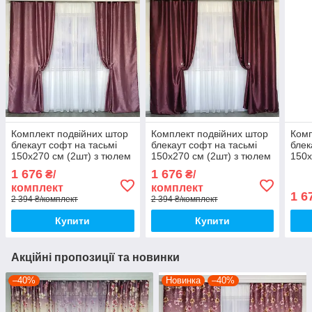
Комплект подвійних штор
Комплект подвійних штор
Комп
блекаут софт на тасьмі
блекаут софт на тасьмі
блек
150х270 см (2шт) з тюлем
150х270 см (2шт) з тюлем
150х
шифон 400х270 см Колір
шифон 400х270 см Колір
шифо
1 676
1 676
₴/
₴/
Рожевий
Бордовий
Зел
комплект
комплект
1 6
2 394 ₴/комплект
2 394 ₴/комплект
Купити
Купити
Акційні пропозиції та новинки
–40%
Новинка
–40%