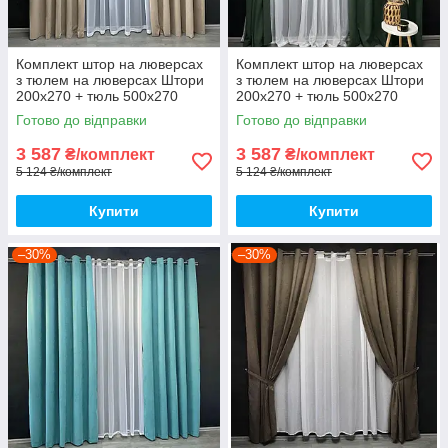
Комплект штор на люверсах
Комплект штор на люверсах
з тюлем на люверсах Штори
з тюлем на люверсах Штори
200х270 + тюль 500х270
200х270 + тюль 500х270
Штори з підхопленнями Коір
Штори з підхопленнями Коір
Готово до відправки
Готово до відправки
бежевий
зелений
3 587
3 587
₴/комплект
₴/комплект
5 124 ₴/комплект
5 124 ₴/комплект
Купити
Купити
–30%
–30%