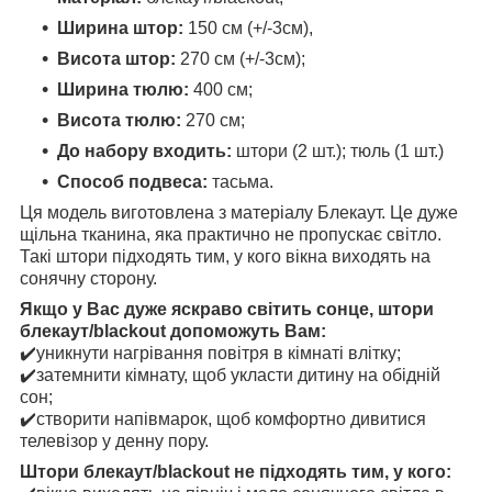
Ширина штор:
150 см (+/-3см),
Висота штор:
270 см (+/-3см);
Ширина тюлю:
400 см;
Висота тюлю:
270 см;
До набору входить:
штори (2 шт.); тюль (1 шт.)
Способ подвеса:
тасьма.
Ця модель виготовлена з матеріалу Блекаут. Це дуже
щільна тканина, яка практично не пропускає світло.
Такі штори підходять тим, у кого вікна виходять на
сонячну сторону.
Якщо у Вас дуже яскраво світить сонце, штори
блекаут/blackout допоможуть Вам:
✔️уникнути нагрівання повітря в кімнаті влітку;
✔️затемнити кімнату, щоб укласти дитину на обідній
сон;
✔️створити напівмарок, щоб комфортно дивитися
телевізор у денну пору.
Штори блекаут/blackout не підходять тим, у кого: