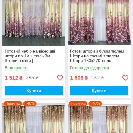
Готовий набір на вікно дві
Готові штори з білим тюлем
штори по 1м + тюль 3м |
Штори на тасьмі з тюлем
Штори в квіти |
Штори 150х270 тюль
400х270 Штори з тюлем-
В наявності
Готово до відправки
Бузковий
1 512
1 608
₴
₴
2 520 ₴
2 680 ₴
Купити
Купити
Новинка
–40%
Новинка
–40%