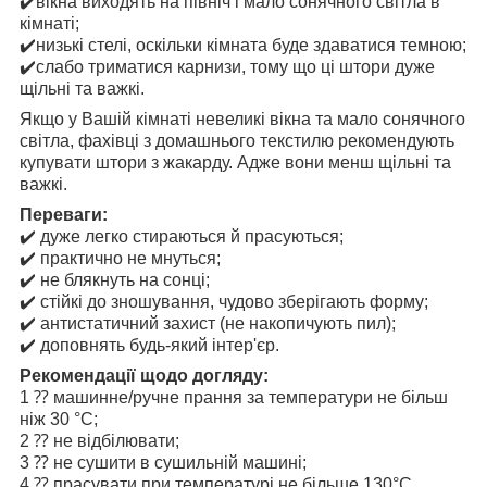
✔️вікна виходять на північ і мало сонячного світла в
кімнаті;
✔️низькі стелі, оскільки кімната буде здаватися темною;
✔️слабо триматися карнизи, тому що ці штори дуже
щільні та важкі.
Якщо у Вашій кімнаті невеликі вікна та мало сонячного
світла, фахівці з домашнього текстилю рекомендують
купувати штори з жакарду. Адже вони менш щільні та
важкі.
Переваги:
✔️ дуже легко стираються й прасуються;
✔️ практично не мнуться;
✔️ не блякнуть на сонці;
✔️ стійкі до зношування, чудово зберігають форму;
✔️ антистатичний захист (не накопичують пил);
✔️ доповнять будь-який інтер'єр.
Рекомендації щодо догляду:
1️ ⁇ машинне/ручне прання за температури не більш
ніж 30 °C;
2️ ⁇ не відбілювати;
3️ ⁇ не сушити в сушильній машині;
4️ ⁇ прасувати при температурі не більше 130°C.