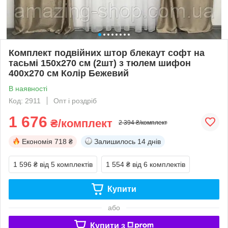
Комплект подвійних штор блекаут софт на
тасьмі 150х270 см (2шт) з тюлем шифон
400х270 см Колір Бежевий
В наявності
Код: 2911
Опт і роздріб
1 676
₴/комплект
2 394 ₴/комплект
Економія
718 ₴
Залишилось
14 днів
1 596 ₴
від 5 комплектів
1 554 ₴
від 6 комплектів
Купити
або
Купити з