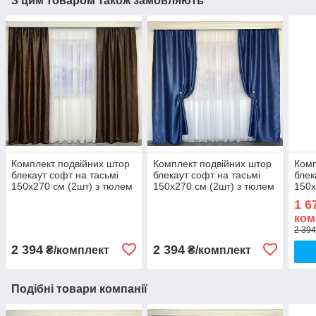
З цим товаром також замовляють
Комплект подвійних штор
Комплект подвійних штор
Комп
блекаут софт на тасьмі
блекаут софт на тасьмі
блек
150х270 см (2шт) з тюлем
150х270 см (2шт) з тюлем
150х
шифон 400х270 см Колір
шифон 400х270 см Колір
шифо
1 6
Шоколадний
Синій
Кав
ком
2 394
2 394
2 394
₴/комплект
₴/комплект
Подібні товари компанії