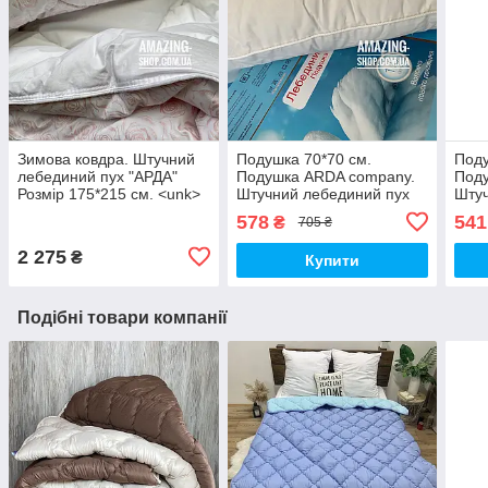
Зимова ковдра. Штучний
Подушка 70*70 см.
Поду
лебединий пух "АРДА"
Подушка ARDA company.
Под
Розмір 175*215 см. <unk>
Штучний лебединий пух
Штуч
Тепла зимова килимка.
578
541
₴
705 ₴
2 275
₴
Купити
Подібні товари компанії