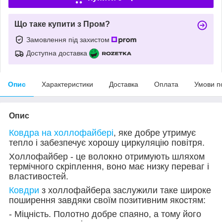
Що таке купити з Пром?
Замовлення під захистом
Доступна доставка
Опис
Характеристики
Доставка
Оплата
Умови п
Опис
Ковдра на холлофайбері
, яке добре утримує
тепло і забезпечує хорошу циркуляцію повітря.
Холлофайбер - це волокно отримують шляхом
термічного скріплення, воно має низку переваг і
властивостей.
Ковдри
з холлофайбера заслужили таке широке
поширення завдяки своїм позитивним якостям:
- Міцність. Полотно добре спаяно, а тому його