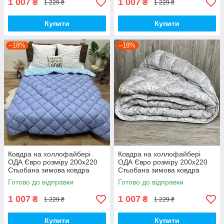
1 007
1 007
₴
₴
1 229 ₴
1 229 ₴
Купити
Купити
–18%
–18%
Ковдра на холлофайбері
Ковдра на холлофайбері
ОДА Євро розміру 200х220
ОДА Євро розміру 200х220
Стьобана зимова ковдра
Стьобана зимова ковдра
високої якості
високої якості
Готово до відправки
Готово до відправки
1 007
1 007
₴
₴
1 229 ₴
1 229 ₴
Купити
Купити