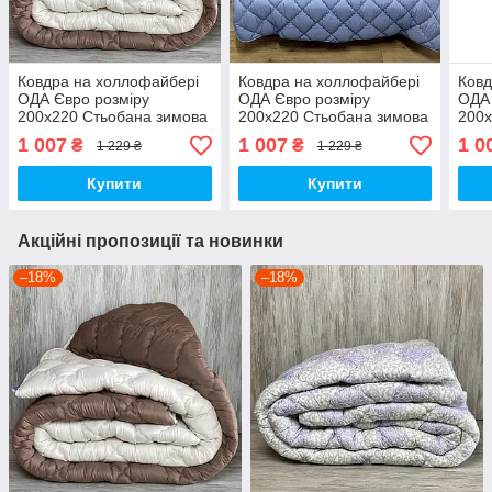
Ковдра на холлофайбері
Ковдра на холлофайбері
Ковд
ОДА Євро розміру
ОДА Євро розміру
ОДА 
200х220 Стьобана зимова
200х220 Стьобана зимова
200х
ковдра високої якості
ковдра високої якості
ковд
1 007
1 007
1 0
₴
₴
1 229 ₴
1 229 ₴
Купити
Купити
Акційні пропозиції та новинки
–18%
–18%