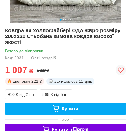
Ковдра на холлофайбері ОДА Євро розміру
200х220 Стьобана зимова ковдра високої
якості
Готово до відправки
Код: 2931
Опт і роздріб
1 007
₴
1 229 ₴
Економія
222 ₴
Залишилось
11 днів
910 ₴
від 2 шт.
865 ₴
від 5 шт.
Купити
або
Купити з