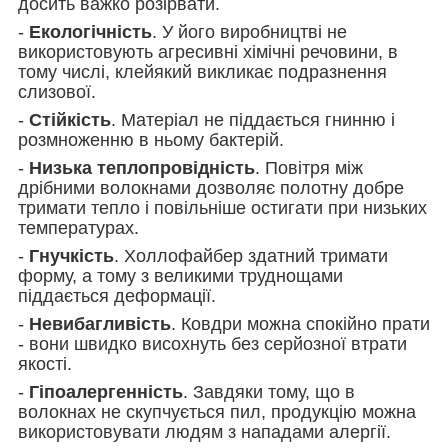
досить важко розірвати.
-
Екологічність
. У його виробництві не
використовують агресивні хімічні речовини, в
тому числі, клейякий викликає подразнення
слизової.
-
Стійкість
. Матеріал не піддається гнинню і
розмноженню в ньому бактерій.
-
Низька теплопровідність
. Повітря між
дрібними волокнами дозволяє полотну добре
тримати тепло і повільніше остигати при низьких
температурах.
-
Гнучкість
. Холлофайбер здатний тримати
форму, а тому з великими труднощами
піддається деформації.
-
Невибагливість
. Ковдри можна спокійно прати
- вони швидко висохнуть без серйозної втрати
якості.
-
Гіпоалергенність
. Завдяки тому, що в
волокнах не скупчується пил, продукцію можна
використовувати людям з нападами алергії.