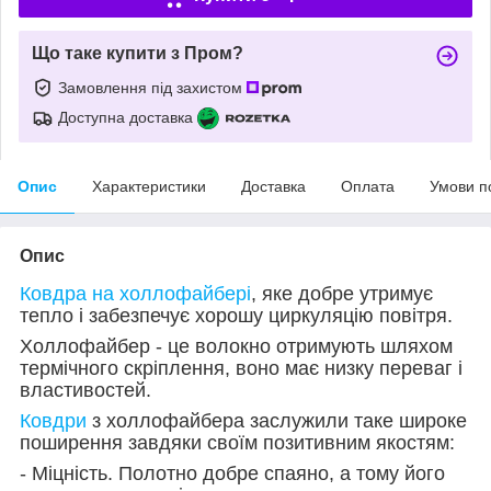
Що таке купити з Пром?
Замовлення під захистом
Доступна доставка
Опис
Характеристики
Доставка
Оплата
Умови п
Опис
Ковдра на холлофайбері
, яке добре утримує
тепло і забезпечує хорошу циркуляцію повітря.
Холлофайбер - це волокно отримують шляхом
термічного скріплення, воно має низку переваг і
властивостей.
Ковдри
з холлофайбера заслужили таке широке
поширення завдяки своїм позитивним якостям:
- Міцність. Полотно добре спаяно, а тому його