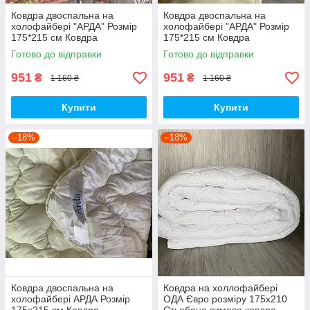
Ковдра двоспальна на
Ковдра двоспальна на
холофайбері "АРДА" Розмір
холофайбері "АРДА" Розмір
175*215 см Ковдра
175*215 см Ковдра
наповнювач холофайбер.
наповнювач холофайбер.
Готово до відправки
Готово до відправки
Стьобана ковдра
Стьобана ковдра
951
951
₴
₴
1 160 ₴
1 160 ₴
Купити
Купити
–18%
–18%
Ковдра двоспальна на
Ковдра на холлофайбері
холофайбері АРДА Розмір
ОДА Євро розміру 175х210