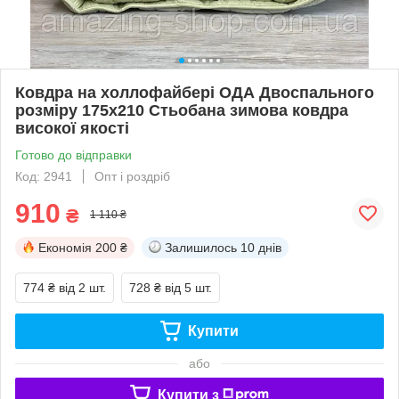
Ковдра на холлофайбері ОДА Двоспального
розміру 175х210 Стьобана зимова ковдра
високої якості
Готово до відправки
Код: 2941
Опт і роздріб
910
₴
1 110 ₴
Економія
200 ₴
Залишилось
10 днів
774 ₴
від 2 шт.
728 ₴
від 5 шт.
Купити
або
Купити з