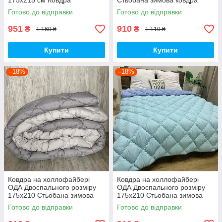
175х215 см Ковдра
Стьобана зимова ковдра
наповнювач холофайбер.
високої якості білого кольору
Готово до відправки
Готово до відправки
Стьобана ковдра
951
910
₴
₴
1 160 ₴
1 110 ₴
Купити
Купити
–18%
–18%
Ковдра на холлофайбері
Ковдра на холлофайбері
ОДА Двоспального розміру
ОДА Двоспального розміру
175х210 Стьобана зимова
175х210 Стьобана зимова
ковдра високої якості сірого
ковдра високої якості
Готово до відправки
Готово до відправки
кольору