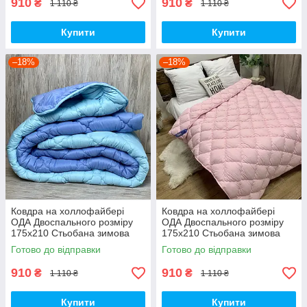
910
910
₴
₴
1 110 ₴
1 110 ₴
Купити
Купити
–18%
–18%
Ковдра на холлофайбері
Ковдра на холлофайбері
ОДА Двоспального розміру
ОДА Двоспального розміру
175х210 Стьобана зимова
175х210 Стьобана зимова
ковдра високої якості
ковдра високої якості
Готово до відправки
Готово до відправки
910
910
₴
₴
1 110 ₴
1 110 ₴
Купити
Купити