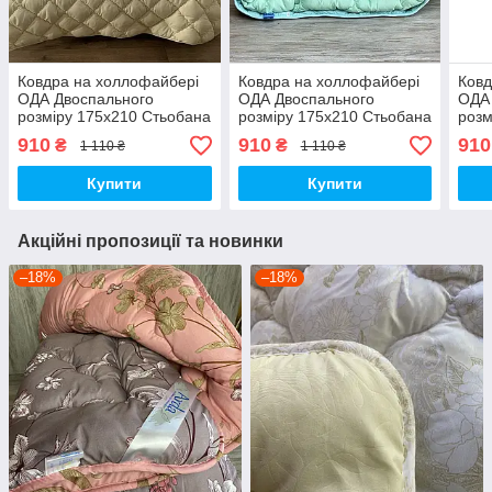
Ковдра на холлофайбері
Ковдра на холлофайбері
Ковд
ОДА Двоспального
ОДА Двоспального
ОДА
розміру 175х210 Стьобана
розміру 175х210 Стьобана
розм
зимова ковдра високої
зимова ковдра високої
зимо
910
910
910
₴
₴
1 110 ₴
1 110 ₴
якості
якості
якос
Купити
Купити
Акційні пропозиції та новинки
–18%
–18%