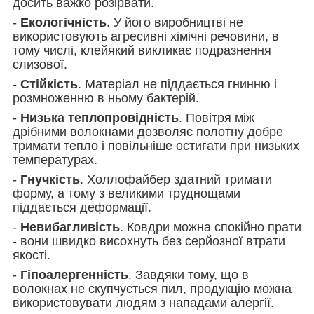
досить важко розірвати.
-
Екологічність
. У його виробництві не
використовують агресивні хімічні речовини, в
тому числі, клейякий викликає подразнення
слизової.
-
Стійкість
. Матеріал не піддається гнинню і
розмноженню в ньому бактерій.
-
Низька теплопровідність
. Повітря між
дрібними волокнами дозволяє полотну добре
тримати тепло і повільніше остигати при низьких
температурах.
-
Гнучкість
. Холлофайбер здатний тримати
форму, а тому з великими труднощами
піддається деформації.
-
Невибагливість
. Ковдри можна спокійно прати
- вони швидко висохнуть без серйозної втрати
якості.
-
Гіпоалергенність
. Завдяки тому, що в
волокнах не скупчується пил, продукцію можна
використовувати людям з нападами алергії.