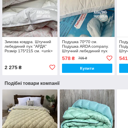
Зимова ковдра. Штучний
Подушка 70*70 см.
Поду
лебединий пух "АРДА"
Подушка ARDA company.
Под
Розмір 175*215 см. <unk>
Штучний лебединий пух
Штуч
Тепла зимова килимка.
578
541
₴
705 ₴
2 275
₴
Купити
Подібні товари компанії