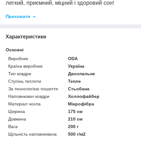
легкий, приємний, міцний і здоровий сон!
Приховати
Характеристики
Основні
Виробник
ODA
Країна виробник
Україна
Тип ковдри
Двоспальне
Ступінь теплоти
Тепле
За технологією пошиття
Стьобана
Наповнювач ковдри
Холлофайбер
Матеріал чохла
Мікрофібра
Ширина
175 см
Довжина
210 см
Вага
200 г
Щільність наповнювача
500 г/м2