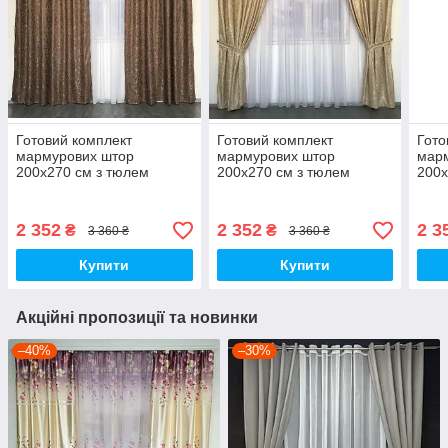
Готовий комплект
Готовий комплект
Гото
мармурових штор
мармурових штор
мар
200х270 см з тюлем
200х270 см з тюлем
200х
400х270 см на тасьмі
400х270 см на тасьмі
400х
Колір Шоколадний
Колір Бежевий
Колі
2 352
2 352
2 3
₴
₴
3 360 ₴
3 360 ₴
Купити
Купити
Акційні пропозиції та новинки
–40%
–30%