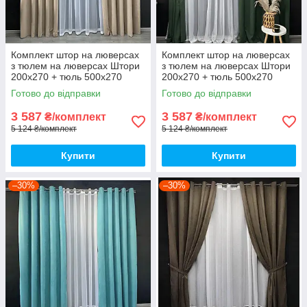
Комплект штор на люверсах
Комплект штор на люверсах
з тюлем на люверсах Штори
з тюлем на люверсах Штори
200х270 + тюль 500х270
200х270 + тюль 500х270
Штори з підхопленнями Коір
Штори з підхопленнями Коір
Готово до відправки
Готово до відправки
бежевий
зелений
3 587
3 587
₴/комплект
₴/комплект
5 124 ₴/комплект
5 124 ₴/комплект
Купити
Купити
–30%
–30%