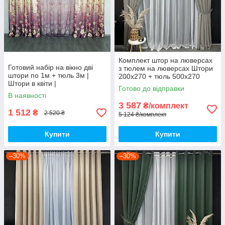
Комплект штор на люверсах
Готовий набір на вікно дві
з тюлем на люверсах Штори
штори по 1м + тюль 3м |
200х270 + тюль 500х270
Штори в квіти |
Штори з підхопленнями Коір
Готово до відправки
сіро бежевий
В наявності
3 587
₴/комплект
1 512
₴
2 520 ₴
5 124 ₴/комплект
Купити
Купити
–30%
–30%