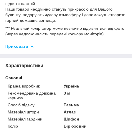
підняти настрій.
Наші товари неодмінно стануть прикрасою для Вашого
будинку, подарують чудову атмосферу і допоможуть створити
гарний домашнє вогнище.
*** Реальний колір штор може незначно відрізнятися від фото
(через недосконалість передачі кольору моніторів).
Приховати
Характеристики
Основні
Країна виробник
Україна
Рекомендована довжина
3 м
карниза
Спосіб підвісу
Тасьма
Матеріал штори
Атлас
Матеріал гардини
Шифон
Колір
Бірюзовий