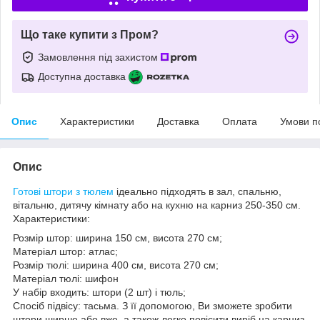
Що таке купити з Пром?
Замовлення під захистом
Доступна доставка
Опис
Характеристики
Доставка
Оплата
Умови п
Опис
Готові штори з тюлем
ідеально підходять в зал, спальню,
вітальню, дитячу кімнату або на кухню на карниз 250-350 см.
Характеристики:
Розмір штор: ширина 150 см, висота 270 см;
Матеріал штор: атлас;
Розмір тюлі: ширина 400 см, висота 270 см;
Матеріал тюлі: шифон
У набір входить: штори (2 шт) і тюль;
Спосіб підвісу: тасьма. З її допомогою, Ви зможете зробити
штори ширше або вже, а також легко повісити виріб на карниз,