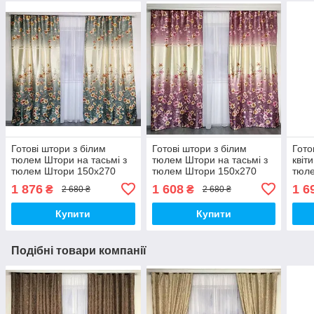
Готові штори з білим
Готові штори з білим
Гото
тюлем Штори на тасьмі з
тюлем Штори на тасьмі з
квіт
тюлем Штори 150х270
тюлем Штори 150х270
тюл
тюль 400х270 Штори з
тюль 400х270 Штори з
тюль
1 876
1 608
1 6
₴
₴
2 680 ₴
2 680 ₴
тюлем- Бірюзовий
тюлем- Бузковий
тюл
Купити
Купити
Подібні товари компанії