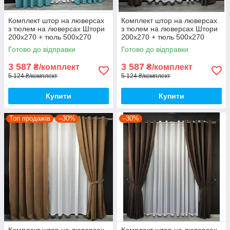
Комплект штор на люверсах
Комплект штор на люверсах
з тюлем на люверсах Штори
з тюлем на люверсах Штори
200х270 + тюль 500х270
200х270 + тюль 500х270
Штори з підхопленнями Колір
Штори з підхопленнями Колір
Готово до відправки
Готово до відправки
Бірюзовий
Кавовий
3 587
3 587
₴/комплект
₴/комплект
5 124 ₴/комплект
5 124 ₴/комплект
Купити
Купити
Топ продажів
–30%
–30%