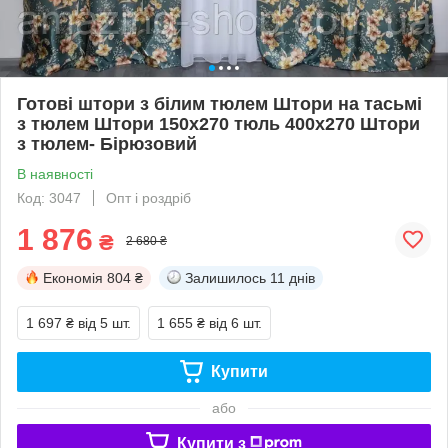
Готові штори з білим тюлем Штори на тасьмі
з тюлем Штори 150х270 тюль 400х270 Штори
з тюлем- Бірюзовий
В наявності
Код: 3047
Опт і роздріб
1 876
₴
2 680 ₴
Економія
804 ₴
Залишилось
11 днів
1 697 ₴
від 5 шт.
1 655 ₴
від 6 шт.
Купити
або
Купити з