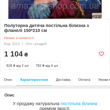
Полуторна дитяча постільна білизна з
фланелі 150*210 см
Немає в наявності
Код: 3113
Опт і роздріб
1 104
₴
828 ₴
від 2 шт.
782 ₴
від 4 шт.
Опис
Характеристики
Доставка
Оплата
Умови 
Опис
У продажу натуральна
постільна білизна
преміум якості,