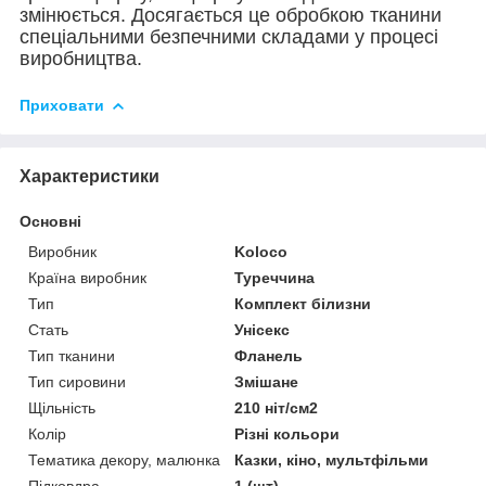
змінюється. Досягається це обробкою тканини
спеціальними безпечними складами у процесі
виробництва.
Приховати
Характеристики
Основні
Виробник
Koloco
Країна виробник
Туреччина
Тип
Комплект білизни
Стать
Унісекс
Тип тканини
Фланель
Тип сировини
Змішане
Щільність
210 ніт/см2
Колір
Різні кольори
Тематика декору, малюнка
Казки, кіно, мультфільми
Підковдра
1 (шт)