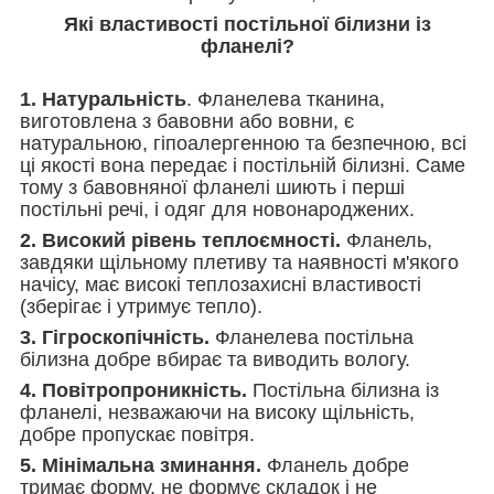
Які властивості постільної білизни із
фланелі?
1. Натуральність
. Фланелева тканина,
виготовлена ​​з бавовни або вовни, є
натуральною, гіпоалергенною та безпечною, всі
ці якості вона передає і постільній білизні. Саме
тому з бавовняної фланелі шиють і перші
постільні речі, і одяг для новонароджених.
2. Високий рівень теплоємності.
Фланель,
завдяки щільному плетиву та наявності м'якого
начісу, має високі теплозахисні властивості
(зберігає і утримує тепло).
3. Гігроскопічність.
Фланелева постільна
білизна добре вбирає та виводить вологу.
4. Повітропроникність.
Постільна білизна із
фланелі, незважаючи на високу щільність,
добре пропускає повітря.
5. Мінімальна зминання.
Фланель добре
тримає форму, не формує складок і не