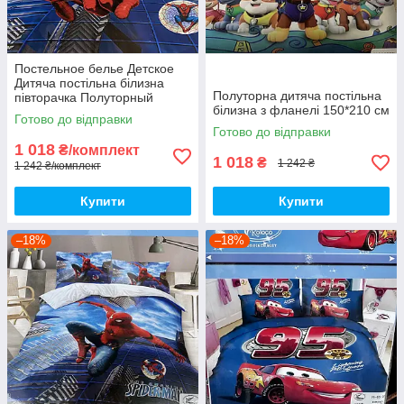
Постельное белье Детское
Дитяча постільна білизна
Полуторна дитяча постільна
півторачка Полуторный
білизна з фланелі 150*210 см
комплект.
Готово до відправки
Готово до відправки
1 018
₴/комплект
1 018
₴
1 242 ₴
1 242 ₴/комплект
Купити
Купити
–18%
–18%