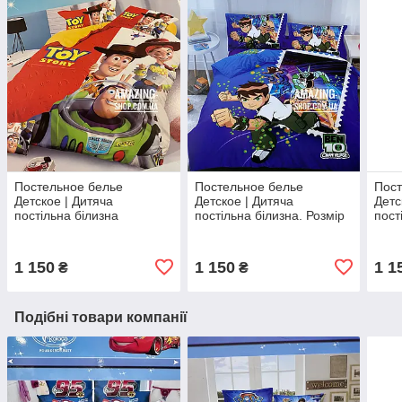
Постельное белье
Постельное белье
Пост
Детское | Дитяча
Детское | Дитяча
Детс
постільна білизна
постільна білизна. Розмір
пост
півторачка | Полуторный
1,5. ⁇ Напівторний
1,5.
комплект. Бавовна
комплект. Бавовна.
комп
1 150
1 150
1 1
₴
₴
Подібні товари компанії