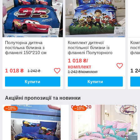
Полуторна дитяча
Комплект дитячої
Комп
постільна білизна з
постільної білизни із
пост
фланелі 150*210 см
фланелі Полуторного
флан
розміру 150*210 см
розм
1 018
₴/
Фро
комплект
1 018
1 2
₴
1 242 ₴
1 242 ₴/комплект
Купити
Купити
Акційні пропозиції та новинки
–18%
–18%