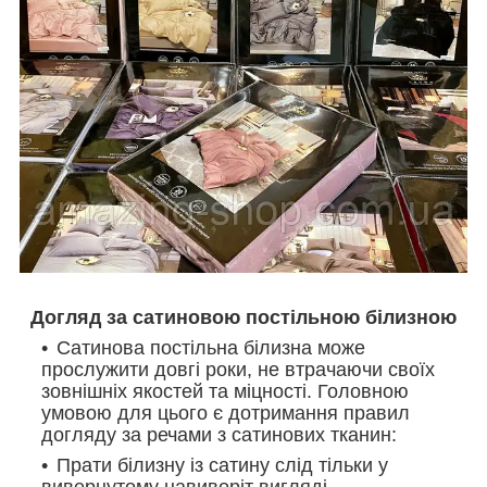
Догляд за сатиновою постільною білизною
Сатинова постільна білизна може
прослужити довгі роки, не втрачаючи своїх
зовнішніх якостей та міцності. Головною
умовою для цього є дотримання правил
догляду за речами з сатинових тканин:
Прати білизну із сатину слід тільки у
вивернутому навиворіт вигляді.