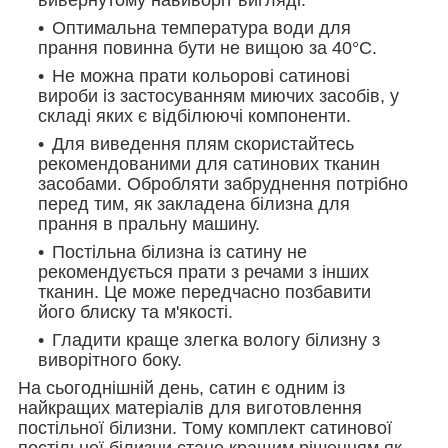
Оптимальна температура води для
прання повинна бути не вищою за 40°С.
Не можна прати кольорові сатинові
вироби із застосуванням миючих засобів, у
складі яких є відбілюючі компоненти.
Для виведення плям скористайтесь
рекомендованими для сатинових тканин
засобами. Обробляти забруднення потрібно
перед тим, як закладена білизна для
прання в пральну машину.
Постільна білизна із сатину не
рекомендується прати з речами з інших
тканин. Це може передчасно позбавити
його блиску та м'якості.
Гладити краще злегка вологу білизну з
виворітного боку.
На сьогоднішній день, сатин є одним із
найкращих матеріалів для виготовлення
постільної білизни. Тому комплект сатинової
постільної білизни стане кращим рішенням як