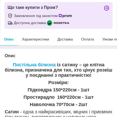
Що таке купити з Пром?
Замовлення під захистом
Доступна доставка
Опис
Характеристики
Доставка
Оплата
Умови п
Опис
Постільна білизна
із сатину – це елітна
білизна, призначена для тих, хто цінує розкіш
у поєднанні з практичністю!
Розміри:
Підковдра 150*220см - 1шт
Простирадло 160*220см - 1шт
Наволочка 70*70см - 2шт
Сатин
- одна з найкрасивіших, міцних і приємних
тілу тканин, виготовлених з натурального