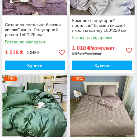
Комплект полуторної
Сатинова постільна білизна
постільної білизни високої
високої якості Полуторний
якості із сатину 150*220 см
розмір 150*220 см
Півтораспальний розмір
Готово до відправки
Готово до відправки
1 018
₴/комплект
1 018
₴
1 242 ₴
1 242 ₴/комплект
Купити
Купити
–18%
–18%