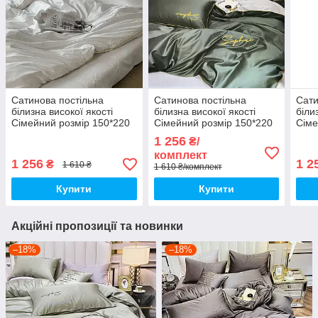
Сатинова постільна
Сатинова постільна
Сати
білизна високої якості
білизна високої якості
біли
Сімейний розмір 150*220
Сімейний розмір 150*220
Сіме
см
см
см
1 256
₴/
комплект
1 256
1 2
₴
1 610 ₴
1 610 ₴/комплект
Купити
Купити
Акційні пропозиції та новинки
–18%
–18%