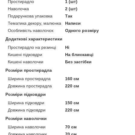
Простирадло
1 (шт)
Наволочка
2 (шт)
Подарункова упаковка
Так
Тематика декору, малюнка
Написи
Особливість наволочок
Одного розміру
Додаткові характеристики
Простирадло на резинці
Ні
Кишені підковдри
На блискавці
Кишені наволочки
Без застібки
Розміри простирадла
Ширина простирадла
160 см
Довжина простирадла
220 см
Розміри підковдри
Ширина підковдри
150 см
Довжина підковдри
220 см
Розміри наволочки
Ширина наволочки
70 см
Довжина наволочки
70 см