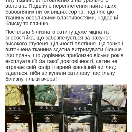
волокна. Подвійне переплетення найтонших
бавовняних ниток вищих сортів, наділяє цю
тканину особливими властивостями, надає їй
блиску та глянцю.
Постільна білизна із сатину дуже міцна та
зносостійка, що забезпечується за рахунок
високого ступеня щільності плетіння. Ця тонка і
витончена тканина здатна витримувати більше
200 прань, що дорівнює приблизно вісьми років
експлуатації! За такої довговічності, сатин не
втрачає свій колір і гарний зовнішній вигляд:
здається, ніби ви купили сатинову постільну
білизну тільки вчора!