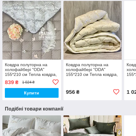
Ковдра полуторна на
Ковдра полуторна на
Ковд
холофайбері "ODA"
холофайбері "ODA"
холо
155*210 см Тепла ковдра,
155*210 см Тепла ковдра,
155*
наповнювач холофайбер.
наповнювач холофайбер.
нап
839
₴
1 024 ₴
Стьобана ковдра ОДА
Стьобана ковдра ОДА
Стьо
956
1 0
₴
Купити
Подібні товари компанії