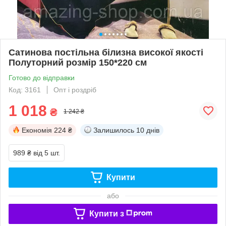
Сатинова постільна білизна високої якості
Полуторний розмір 150*220 см
Готово до відправки
Код: 3161
Опт і роздріб
1 018
₴
1 242 ₴
Економія
224 ₴
Залишилось
10 днів
989 ₴
від 5 шт.
Купити
або
Купити з