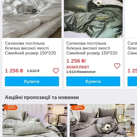
Сатинова постільна
Сатинова постільна
Сати
білизна високої якості
білизна високої якості
біли
Сімейний розмір 150*220
Сімейний розмір 150*220
Сіме
см
см
см
1 256
₴/
комплект
1 256
1 2
₴
1 610 ₴
1 610 ₴/комплект
Купити
Купити
Акційні пропозиції та новинки
–18%
–18%