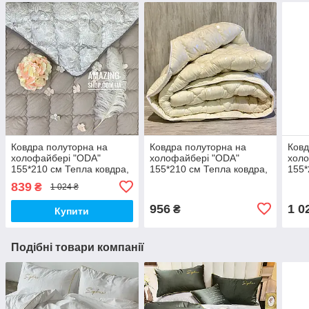
Ковдра полуторна на
Ковдра полуторна на
Ковд
холофайбері "ODA"
холофайбері "ODA"
холо
155*210 см Тепла ковдра,
155*210 см Тепла ковдра,
155*
наповнювач холофайбер.
наповнювач холофайбер.
нап
839
₴
1 024 ₴
Стьобана ковдра ОДА
Стьобана ковдра ОДА
Стьо
956
1 0
₴
Купити
Подібні товари компанії