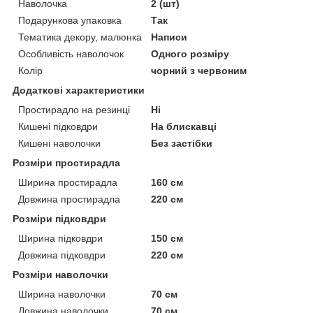
Наволочка
2 (шт)
Подарункова упаковка
Так
Тематика декору, малюнка
Написи
Особливість наволочок
Одного розміру
Колір
чорний з червоним
Додаткові характеристики
Простирадло на резинці
Ні
Кишені підковдри
На блискавці
Кишені наволочки
Без застібки
Розміри простирадла
Ширина простирадла
160 см
Довжина простирадла
220 см
Розміри підковдри
Ширина підковдри
150 см
Довжина підковдри
220 см
Розміри наволочки
Ширина наволочки
70 см
Довжина наволочки
70 см