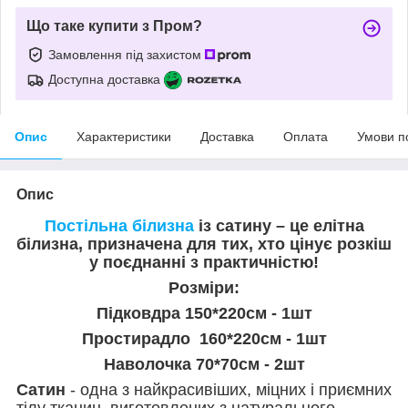
Що таке купити з Пром?
Замовлення під захистом
Доступна доставка
Опис
Характеристики
Доставка
Оплата
Умови п
Опис
Постільна білизна
із сатину – це елітна
білизна, призначена для тих, хто цінує розкіш
у поєднанні з практичністю!
Розміри:
Підковдра 150*220см - 1шт
Простирадло 160*220см - 1шт
Наволочка 70*70см - 2шт
Сатин
- одна з найкрасивіших, міцних і приємних
тілу тканин, виготовлених з натурального