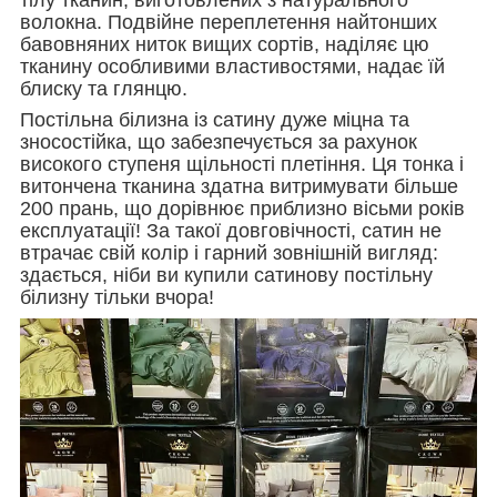
волокна. Подвійне переплетення найтонших
бавовняних ниток вищих сортів, наділяє цю
тканину особливими властивостями, надає їй
блиску та глянцю.
Постільна білизна із сатину дуже міцна та
зносостійка, що забезпечується за рахунок
високого ступеня щільності плетіння. Ця тонка і
витончена тканина здатна витримувати більше
200 прань, що дорівнює приблизно вісьми років
експлуатації! За такої довговічності, сатин не
втрачає свій колір і гарний зовнішній вигляд:
здається, ніби ви купили сатинову постільну
білизну тільки вчора!