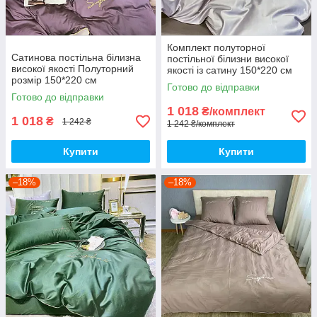
Комплект полуторної
Сатинова постільна білизна
постільної білизни високої
високої якості Полуторний
якості із сатину 150*220 см
розмір 150*220 см
Півтораспальний розмір
Готово до відправки
Готово до відправки
1 018
₴/комплект
1 018
₴
1 242 ₴
1 242 ₴/комплект
Купити
Купити
–18%
–18%