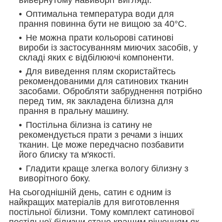
Оптимальна температура води для
прання повинна бути не вищою за 40°С.
Не можна прати кольорові сатинові
вироби із застосуванням миючих засобів, у
складі яких є відбілюючі компоненти.
Для виведення плям скористайтесь
рекомендованими для сатинових тканин
засобами. Обробляти забруднення потрібно
перед тим, як закладена білизна для
прання в пральну машину.
Постільна білизна із сатину не
рекомендується прати з речами з інших
тканин. Це може передчасно позбавити
його блиску та м'якості.
Гладити краще злегка вологу білизну з
виворітного боку.
На сьогоднішній день, сатин є одним із
найкращих матеріалів для виготовлення
постільної білизни. Тому комплект сатинової
постільної білизни стане кращим рішенням як