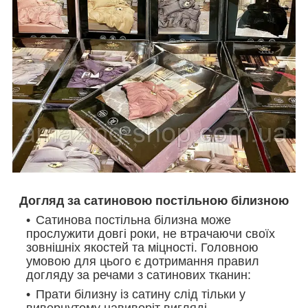
Догляд за сатиновою постільною білизною
Сатинова постільна білизна може
прослужити довгі роки, не втрачаючи своїх
зовнішніх якостей та міцності. Головною
умовою для цього є дотримання правил
догляду за речами з сатинових тканин:
Прати білизну із сатину слід тільки у
вивернутому навиворіт вигляді.